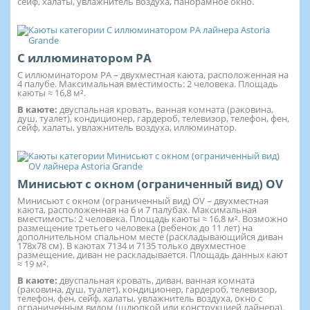
сейф, халаты, увлажнитель воздуха, панорамное окно.
С иллюминатором PA
С иллюминатором PA – двухместная каюта, расположенная на
4 палубе. Максимальная вместимость: 2 человека. Площадь
каюты ≈ 16,8 м².
В каюте:
двуспальная кровать, ванная комната (раковина,
душ, туалет), кондиционер, гардероб, телевизор, телефон, фен,
сейф, халаты, увлажнитель воздуха, иллюминатор.
Минисьют с окном (ограниченный вид) OV
Минисьют с окном (ограниченный вид) OV – двухместная
каюта, расположенная на 6 и 7 палубах. Максимальная
вместимость: 2 человека. Площадь каюты ≈ 16,8 м². Возможно
размещение третьего человека (ребенок до 11 лет) на
дополнительном спальном месте (раскладывающийся диван
178х78 см). В каютах 7134 и 7135 только двухместное
размещение, диван не раскладывается. Площадь данных кают
≈ 19 м².
В каюте:
двуспальная кровать, диван, ванная комната
(раковина, душ, туалет), кондиционер, гардероб, телевизор,
телефон, фен, сейф, халаты, увлажнитель воздуха, окно с
ограниченным видом (шлюпкой или конструкцией лайнера).