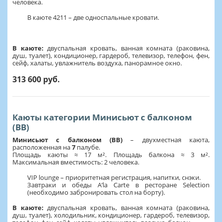
человека.
В каюте 4211 – две односпальные кровати.
В каюте:
двуспальная кровать, ванная комната (раковина,
душ, туалет), кондиционер, гардероб, телевизор, телефон, фен,
сейф, халаты, увлажнитель воздуха, панорамное окно.
313 600 руб.
Каюты категории Минисьют с балконом
(BB)
Минисьют с балконом (BB)
– двухместная каюта,
расположенная на
7
палубе.
Площадь каюты ≈ 17 м². Площадь балкона ≈ 3 м².
Максимальная вместимость: 2 человека.
VIP lounge – приоритетная регистрация, напитки, снэки.
Завтраки и обеды A’la Carte в ресторане Selection
(необходимо забронировать стол на борту).
В каюте:
двуспальная кровать, ванная комната (раковина,
душ, туалет), холодильник, кондиционер, гардероб, телевизор,