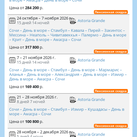
Цена
от
284 200
р.
Пенсионная скидка
24 октября – 7 ноября 2026 г.
Astoria Grande
15 дней
14 ночей
Сочи – День в море – Стамбул – Кавала – Пирей – Закинтос –
Мессина – Неаполь – Чивитавеккья – Палермо – День в море
– Крит – День в море – Амасра – Сочи
Цена
от
317 800
р.
Пенсионная скидка
7 – 21 ноября 2026 г.
Astoria Grande
15 дней
14 ночей
Сочи – День в море – Стамбул – День в море – Мармарис –
Аланья – День в море – Александрия – День в море – Измир –
День в море – Амасра – Сочи
Цена
от
169 400
р.
Пенсионная скидка
21 – 28 ноября 2026 г.
Astoria Grande
8 дней
7 ночей
Сочи – День в море – Стамбул – Измир – Кушадасы – День в
море – Амасра – Сочи
Цена
от
100 800
р.
Пенсионная скидка
28 ноября – 2 декабря 2026 г.
Astoria Grande
5 дней
4 ночи