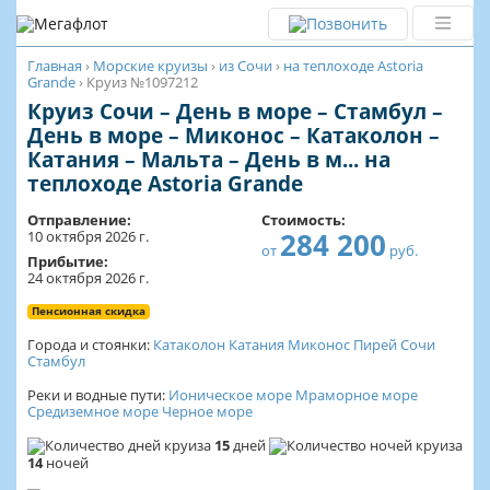
Главная
›
Морские круизы
›
из Сочи
›
на теплоходе Astoria
Grande
›
Круиз №1097212
Круиз Сочи – День в море – Стамбул –
День в море – Миконос – Катаколон –
Катания – Мальта – День в м... на
теплоходе Astoria Grande
Отправление:
Стоимость:
284 200
10 октября 2026 г.
от
руб.
Прибытие:
24 октября 2026 г.
Пенсионная скидка
Города и стоянки:
Катаколон
Катания
Миконос
Пирей
Сочи
Стамбул
Реки и водные пути:
Ионическое море
Мраморное море
Средиземное море
Черное море
15
дней
14
ночей