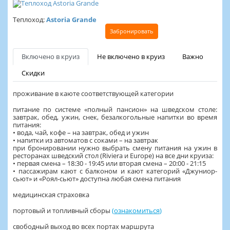
Теплоход:
Astoria Grande
Забронировать
Включено в круиз
Не включено в круиз
Важно
Скидки
проживание в каюте соответствующей категории
питание по системе «полный пансион» на шведском столе:
завтрак, обед, ужин, снек, безалкогольные напитки во время
питания:
• вода, чай, кофе – на завтрак, обед и ужин
• напитки из автоматов с соками – на завтрак
при бронировании нужно выбрать смену питания на ужин в
ресторанах шведский стол (Riviera и Europe) на все дни круиза:
• первая смена – 18:30 - 19:45 или вторая смена – 20:00 - 21:15
• пассажирам кают с балконом и кают категорий «Джуниор-
сьют» и «Роял-сьют» доступна любая смена питания
медицинская страховка
портовый и топливный сборы
(
ознакомиться
)
свободный выход во всех портах маршрута