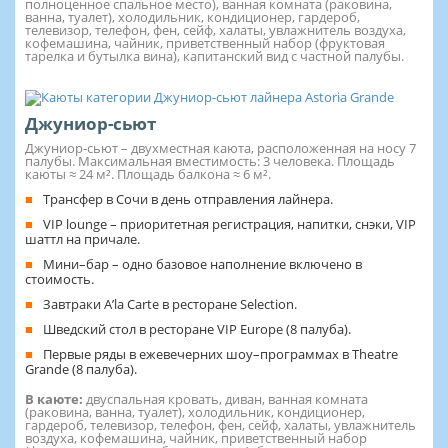
полноценное спальное место), ванная комната (раковина,
ванна, туалет), холодильник, кондиционер, гардероб,
телевизор, телефон, фен, сейф, халаты, увлажнитель воздуха,
кофемашина, чайник, приветственный набор (фруктовая
тарелка и бутылка вина), капитанский вид с частной палубы.
Джуниор-сьют
Джуниор-сьют – двухместная каюта, расположенная на носу 7
палубы. Максимальная вместимость: 3 человека. Площадь
каюты ≈ 24 м². Площадь балкона ≈ 6 м².
Трансфер в Сочи в день отправления лайнера.
VIP lounge – приоритетная регистрация, напитки, снэки, VIP
шаттл на причале.
Мини–бар – одно базовое наполнение включено в
стоимость.
Завтраки A’la Carte в ресторане Selection.
Шведский стол в ресторане VIP Europe (8 палуба).
Первые ряды в ежевечерних шоу–программах в Theatre
Grande (8 палуба).
В каюте:
двуспальная кровать, диван, ванная комната
(раковина, ванна, туалет), холодильник, кондиционер,
гардероб, телевизор, телефон, фен, сейф, халаты, увлажнитель
воздуха, кофемашина, чайник, приветственный набор