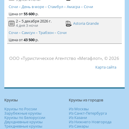
Сочи – День в море – Стамбул – Амасра – Сочи
Цена
от
55 600
р.
2 – 5 декабря 2026 г.
Astoria Grande
4 дня
3 ночи
Сочи – Самсун – Трабзон – Сочи
Цена
от
43 500
р.
ООО «Туристическое Агентство «Мегафлот», © 2026
Карта сайта
Круизы
Круизы из городов
Круизы по России
Из Москвы
Зарубежные круизы
Из Санкт-Петербурга
Круизы по Белоруссии
Из Казани
Двухдневные круизы
Из Нижнего Новгорода
Трехдневные круизы
Из Самары