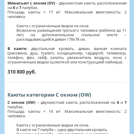
Минисьют с окном (OV)
– двухместная каюта, расположенная
на
6
и
7
палубах.
Площадь каюты ≈ 17 м². Максимальная вместимость: 2
человека.
Каюта с ограниченным видом из окна.
Возможно размещение третьего человека (ребенок до 11
лет) на дополнительном спальном месте –
раскладывающийся диван 178х78 см.
В каюте:
двуспальная кровать, диван, ванная комната
(раковина, душ, туалет), кондиционер, гардероб, телевизор,
телефон, фен, сейф, халаты, увлажнитель воздуха, окно с
ограниченным видом (шлюпкой или конструкцией лайнера).
310 800 руб.
Каюты категории С окном (OW)
С окном (OW)
– двухместная каюта, расположенная на
6
и
7
палубах.
Площадь каюты ≈ 14 м². Максимальная вместимость: 2
человека.
Каюта с ограниченным видом из окна.
В каюте на 7 палубе – одна двуспальная кровать.