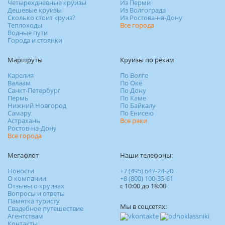
Четырехдневные круизы
Из Перми
Дешевые круизы
Из Волгограда
Сколько стоит круиз?
Из Ростова-на-Дону
Теплоходы
Все города
Водные пути
Города и стоянки
Маршруты
Круизы по рекам
Карелия
По Волге
Валаам
По Оке
Санкт-Петербург
По Дону
Пермь
По Каме
Нижний Новгород
По Байкалу
Самару
По Енисею
Астрахань
Все реки
Ростов-на-Дону
Все города
Мегафлот
Наши телефоны:
Новости
+7 (495) 647-24-20
О компании
+8 (800) 100-35-61
Отзывы о круизах
c 10:00 до 18:00
Вопросы и ответы
Памятка туристу
Мы в соцсетях:
Свадебное путешествие
Агентствам
Контакты