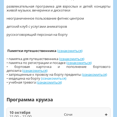
развлекательная программа для взрослых и детей: концерты
живой музыки, вечеринки и дискотеки
неограниченное пользование фитнес-центром
детский клуб с услугами аниматоров
русскоговорящий персонал на борту
Памятки путешественника
(
ознакомиться
)
• памятка для путешественника
(
ознакомиться
)
• памятка по регистрации и посадке
(
ознакомиться
)
• бортовая карточка и пополнение бортового
депозита
(
ознакомиться
)
• запрещенные к провозу на борту предметы
(
ознакомиться
)
• медицина на борту
(
ознакомиться
)
• учебная тревога
(
ознакомиться
)
Программа круиза
10 октября
+
Сочи
21:00 - 21:00