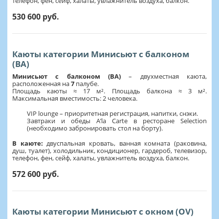
телефон, фен, сейф, халаты, увлажнитель воздуха, балкон.
530 600 руб.
Каюты категории Минисьют с балконом
(BА)
Минисьют с балконом (BА)
– двухместная каюта,
расположенная на
7
палубе.
Площадь каюты ≈ 17 м². Площадь балкона ≈ 3 м².
Максимальная вместимость: 2 человека.
VIP lounge – приоритетная регистрация, напитки, снэки.
Завтраки и обеды A’la Carte в ресторане Selection
(необходимо забронировать стол на борту).
В каюте:
двуспальная кровать, ванная комната (раковина,
душ, туалет), холодильник, кондиционер, гардероб, телевизор,
телефон, фен, сейф, халаты, увлажнитель воздуха, балкон.
572 600 руб.
Каюты категории Минисьют с окном (OV)