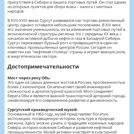
присутствия в Сибири и защита торговых путей. Он стал одним
из опорных пунктов для сбора ясака – налога с местных
народов.
В XVII-XVIII веках Сургут развивался как торгово-ремесленный
центр, однако оставался небольшим поселением. В XIX веке
его значение уменьшилось из-за изменения торговых путей и
экономической структуры региона. Но с середины XX века, с
началом активной добычи нефти и газа в Западной Сибири,
Сургут переживает бурный рост и превращается в один из
ключевых промышленных центров России. Сегодня он
известен как "нефтяная столица" страны и играет важную роль
в энергетическом секторе.
Достопримечательности
Мост через реку Обь:
Это один из самых длинных мостов в России, протяженностью
более 2 километров. Он впечатляет своей инженерной
сложностью и архитектурной красотой. Мост соединяет
берега Оби и является важной транспортной артерией города,
символизируя его современное развитие и динамичность.
Сургутский краеведческий музей:
Основанный в 1963 году, музей представляет богатую
экспозицию, посвященную истории, культуре и природе
региона. Здесь можно узнать о традициях коренных народов
Севера, истории освоения Сибири и развития нефтяной
промышленности. Музей активно участвует в культурной