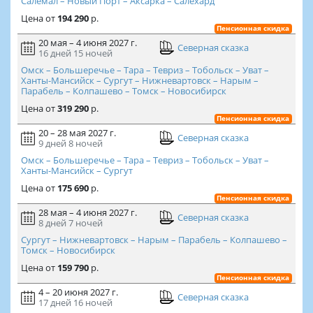
Салемал – Новый Порт – Аксарка – Салехард
Цена
от
194 290
р.
Пенсионная скидка
20 мая – 4 июня 2027 г.
Северная сказка
16 дней
15 ночей
Омск – Большеречье – Тара – Тевриз – Тобольск – Уват –
Ханты-Мансийск – Сургут – Нижневартовск – Нарым –
Парабель – Колпашево – Томск – Новосибирск
Цена
от
319 290
р.
Пенсионная скидка
20 – 28 мая 2027 г.
Северная сказка
9 дней
8 ночей
Омск – Большеречье – Тара – Тевриз – Тобольск – Уват –
Ханты-Мансийск – Сургут
Цена
от
175 690
р.
Пенсионная скидка
28 мая – 4 июня 2027 г.
Северная сказка
8 дней
7 ночей
Сургут – Нижневартовск – Нарым – Парабель – Колпашево –
Томск – Новосибирск
Цена
от
159 790
р.
Пенсионная скидка
4 – 20 июня 2027 г.
Северная сказка
17 дней
16 ночей