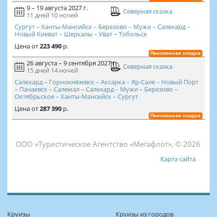
9 – 19 августа 2027 г.
Северная сказка
11 дней
10 ночей
Сургут – Ханты-Мансийск – Березово – Мужи – Салехард –
Новый Киеват – Шеркалы – Уват – Тобольск
Цена
от
223 490
р.
Пенсионная скидка
26 августа – 9 сентября 2027 г.
Северная сказка
15 дней
14 ночей
Салехард – Горнокнязевск – Аксарка – Яр-Сале – Новый Порт
– Панаевск – Салемал – Салехард – Мужи – Березово –
Октябрьское – Ханты-Мансийск – Сургут
Цена
от
287 390
р.
Пенсионная скидка
ООО «Туристическое Агентство «Мегафлот», © 2026
Карта сайта
Круизы
Круизы из городов