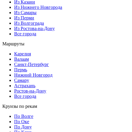
Из Казани
Из Нижнего Новгорода
Из Самары
Из Перми
Из Волгограда
Из Ростова-на-Дону
Все города
Маршруты
Карелия
Валаам
Санкт-Петербург
Пермь
Нижний Новгород
Самару
Астрахань
Ростов-на-Дону
Все города
Круизы по рекам
По Волге
По Оке
По Дону