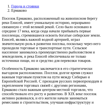
Города и стоянки
Ермаково
Поселок Ермаково, расположенный на живописном берегу
реки Енисей, имеет уникальную историю, неразрывно
связанную с этой великой рекой. Село было основано в
середине 17 века, когда сюда начали прибывать первые
поселенцы, стремившиеся освоить богатые сибирские земли.
Енисей, являясь важной водной артерией, играл
значительную роль в развитии поселка, поскольку через него
проходили торговые и транспортные пути. Сельское
население занималось преимущественно рыболовством и
земледелием, и река Енисей обеспечивала не только
источники пищи, но и средство для перевозки товаров.
Особенность Ермаково заключается в его стратегически
выгодном расположении. Поселок долгое время служил
важным торговым пунктом на пути между Сибирью и
Европейской Россией. С приходом русских первопроходцев и
укреплением торговых связей с другими регионами,
Ермаково стало важным центром местной торговли, что
способствовало его росту и развитию. В XIX веке поселок
активно развивался, и его жители начали заниматься
ремеслами и строительством, улучшая инфраструктуру и