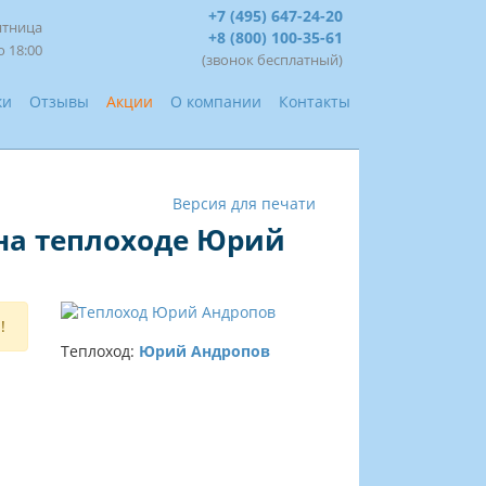
+7 (495) 647-24-20
ятница
+8 (800) 100-35-61
о 18:00
(звонок бесплатный)
ки
Отзывы
Акции
О компании
Контакты
Версия для печати
 на теплоходе Юрий
!
Теплоход:
Юрий Андропов