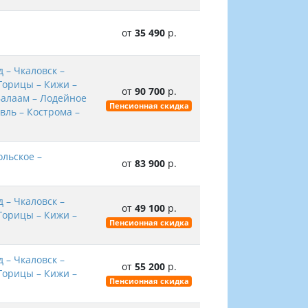
от
35 490
р.
 – Чкаловск –
Горицы – Кижи –
от
90 700
р.
Валаам – Лодейное
Пенсионная скидка
вль – Кострома –
ольское –
от
83 900
р.
 – Чкаловск –
от
49 100
р.
Горицы – Кижи –
Пенсионная скидка
 – Чкаловск –
от
55 200
р.
Горицы – Кижи –
Пенсионная скидка