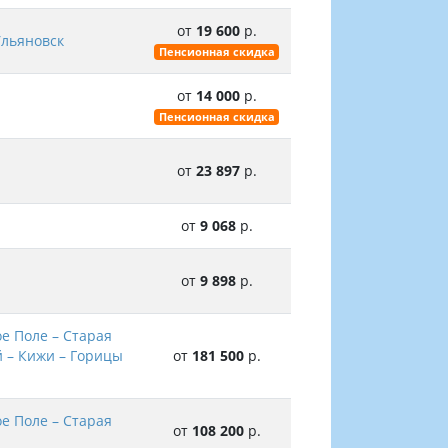
от
19 600
р.
Ульяновск
Пенсионная скидка
от
14 000
р.
Пенсионная скидка
от
23 897
р.
от
9 068
р.
от
9 898
р.
е Поле – Старая
й – Кижи – Горицы
от
181 500
р.
е Поле – Старая
от
108 200
р.