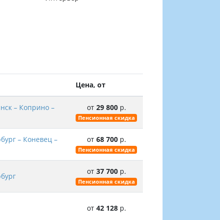
Цена, от
нск – Коприно –
от
29 800
р.
Пенсионная скидка
бург – Коневец –
от
68 700
р.
Пенсионная скидка
от
37 700
р.
рбург
Пенсионная скидка
от
42 128
р.