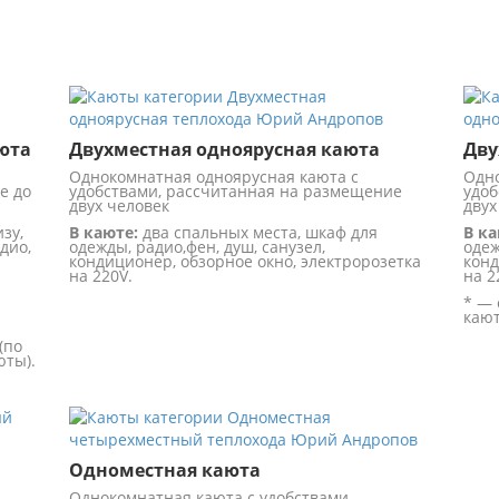
юта
Двухместная одноярусная каюта
Дву
Однокомнатная одноярусная каюта с
Одно
е до
удобствами, рассчитанная на размещение
удоб
двух человек
двух
зу,
В каюте:
два спальных места, шкаф для
В ка
дио,
одежды, радио,фен, душ, санузел,
одеж
кондиционер, обзорное окно, электророзетка
конд
на 220V.
на 2
* — 
каю
(по
юты).
Одноместная каюта
Однокомнатная каюта с удобствами,