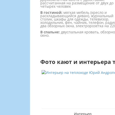
рассчитанная на размещение от двух до
четырех человек
В гостиной:
мягкая мебель (кресло и
раскладывающийся диван), журнальный
столик, шкафы для одежды, телевизор,
холодильник, фен, чайник, телефон, радио
два обзорных окна, электророзетка на 22
В спальне:
двуспальная кровать, обзорн
окно.
Фото кают и интерьера 
ид
Интерьер