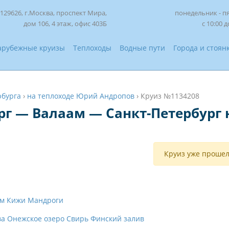
129626, г.Москва, проспект Мира,
понедельник - п
дом 106, 4 этаж, офис 403Б
с 10:00 д
арубежные круизы
Теплоходы
Водные пути
Города и стоян
рбурга
›
на теплоходе Юрий Андропов
›
Круиз №1134208
рг — Валаам — Санкт-Петербург
Круиз уже прошел
ам
Кижи
Мандроги
ва
Онежское озеро
Свирь
Финский залив