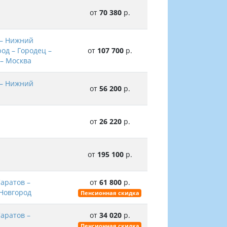
от
70 380
р.
 – Нижний
од – Городец –
от
107 700
р.
 – Москва
 – Нижний
от
56 200
р.
от
26 220
р.
от
195 100
р.
Саратов –
от
61 800
р.
 Новгород
Пенсионная скидка
Саратов –
от
34 020
р.
Пенсионная скидка