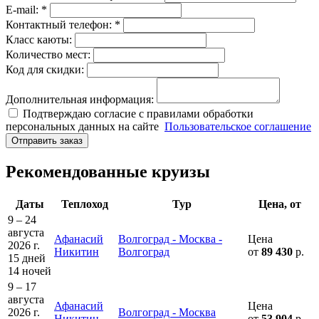
E-mail: *
Контактный телефон: *
Класс каюты:
Количество мест:
Код для скидки:
Дополнительная информация:
Подтверждаю согласие с правилами обработки
персональных данных на сайте
Пользовательское соглашение
Отправить заказ
Рекомендованные круизы
Даты
Теплоход
Тур
Цена, от
9 – 24
августа
Афанасий
Волгоград - Москва -
Цена
2026 г.
Никитин
Волгоград
от
89 430
р.
15 дней
14 ночей
9 – 17
августа
Афанасий
Цена
2026 г.
Волгоград - Москва
Никитин
от
53 904
р.