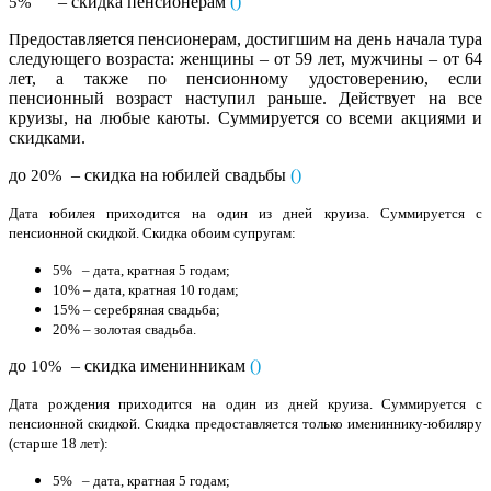
– скидка пенсионерам
()
5%
редоставляется пенсионерам, достигшим на день начала тура
П
следующего возраста: женщины – от 59 лет, мужчины – от 64
лет, а также по пенсионному удостоверению, если
пенсионный возраст наступил раньше. Действует на все
круизы, на любые каюты. Суммируется со всеми акциями и
скидками.
до
– скидка на юбилей свадьбы
(
)
20%
Дата юбилея приходится на один из дней круиза. Суммируется с
пенсионной скидкой. Скидка обоим супругам:
5% – дата, кратная 5 годам;
10% – дата, кратная 10 годам;
15% – серебряная свадьба;
20% – золотая свадьба.
до
– скидка именинникам
(
)
10%
Дата рождения приходится на один из дней круиза. Суммируется с
пенсионной скидкой. Скидка предоставляется только имениннику-юбиляру
(старше 18 лет):
5% – дата, кратная 5 годам;