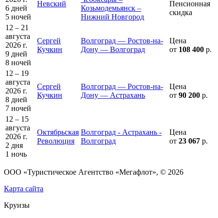
Невский
Пенсионная
6 дней
Козьмодемьянск –
скидка
5 ночей
Нижний Новгород
12 – 21
августа
Сергей
Волгоград — Ростов-на-
Цена
2026 г.
Кучкин
Дону — Волгоград
от
108 400
р.
9 дней
8 ночей
12 – 19
августа
Сергей
Волгоград — Ростов-на-
Цена
2026 г.
Кучкин
Дону — Астрахань
от
90 200
р.
8 дней
7 ночей
12 – 15
августа
Октябрьская
Волгоград - Астрахань -
Цена
2026 г.
Революция
Волгоград
от
23 067
р.
2 дня
1 ночь
ООО «Туристическое Агентство «Мегафлот», © 2026
Карта сайта
Круизы