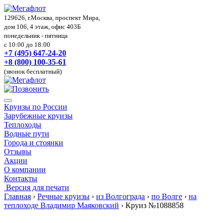
129626, г.Москва, проспект Мира,
дом 106, 4 этаж, офис 403Б
понедельник - пятница
с 10:00 до 18:00
+7 (495) 647-24-20
+8 (800) 100-35-61
(звонок бесплатный)
Круизы по России
Зарубежные круизы
Теплоходы
Водные пути
Города и стоянки
Отзывы
Акции
О компании
Контакты
Версия для печати
Главная
›
Речные круизы
›
из Волгограда
›
по Волге
›
на
теплоходе Владимир Маяковский
›
Круиз №1088858