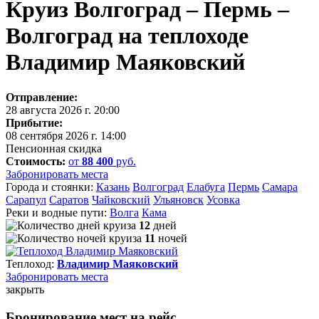
Круиз Волгоград – Пермь –
Волгоград на теплоходе
Владимир Маяковский
Отправление:
28 августа 2026 г. 20:00
Прибытие:
08 сентября 2026 г. 14:00
Пенсионная скидка
Стоимость:
от
88 400
руб.
Забронировать места
Города и стоянки:
Казань
Волгоград
Елабуга
Пермь
Самара
Сарапул
Саратов
Чайковский
Ульяновск
Усовка
Реки и водные пути:
Волга
Кама
12
дней
11
ночей
Теплоход:
Владимир Маяковский
Забронировать
места
закрыть
Бронирование мест на рейс