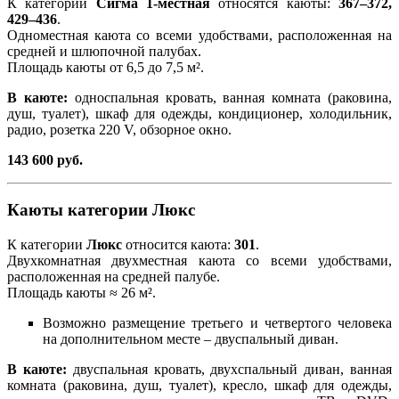
К категории
Сигма 1-местная
относятся каюты:
367–372,
429–436
.
Одноместная каюта со всеми удобствами, расположенная на
средней и шлюпочной палубах.
Площадь каюты от 6,5 до 7,5 м².
В каюте:
односпальная кровать, ванная комната (раковина,
душ, туалет), шкаф для одежды, кондиционер, холодильник,
радио, розетка 220 V, обзорное окно.
143 600 руб.
Каюты категории Люкс
К категории
Люкс
относится каюта:
301
.
Двухкомнатная двухместная каюта со всеми удобствами,
расположенная на средней палубе.
Площадь каюты ≈ 26 м².
Возможно размещение третьего и четвертого человека
на дополнительном месте – двуспальный диван.
В каюте:
двуспальная кровать, двухспальный диван, ванная
комната (раковина, душ, туалет), кресло, шкаф для одежды,