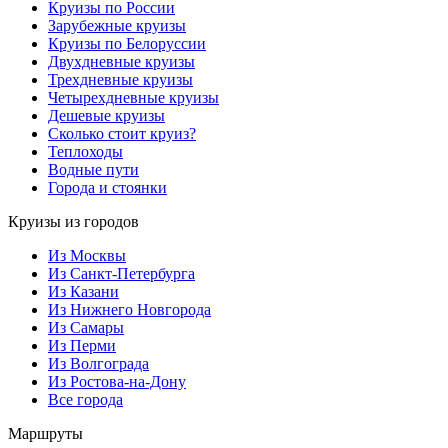
Круизы по России
Зарубежные круизы
Круизы по Белоруссии
Двухдневные круизы
Трехдневные круизы
Четырехдневные круизы
Дешевые круизы
Сколько стоит круиз?
Теплоходы
Водные пути
Города и стоянки
Круизы из городов
Из Москвы
Из Санкт-Петербурга
Из Казани
Из Нижнего Новгорода
Из Самары
Из Перми
Из Волгограда
Из Ростова-на-Дону
Все города
Маршруты