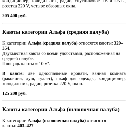
кондиционер, холодильник, радио, спутниковое ТВ и DVD,
розетка 220 V, четыре обзорных окна.
205 400 руб.
Каюты категории Альфа (средняя палуба)
К категории
Альфа (средняя палуба)
относятся каюты:
329–
354
.
Двухместная каюта со всеми удобствами, расположенная на
средней палубе.
Площадь каюты ≈ 10 м².
В каюте:
две односпальные кровати, ванная комната
(раковина, душ, туалет), шкаф для одежды, кондиционер,
холодильник, радио, розетка 220 V, окно.
125 200 руб.
Каюты категории Альфа (шлюпочная палуба)
К категории
Альфа (шлюпочная палуба)
относятся
каюты:
403–427
.