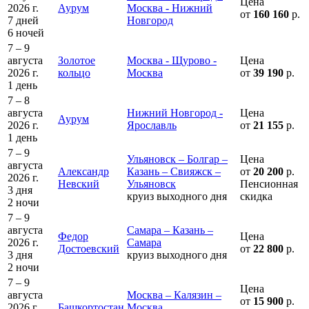
Цена
2026 г.
Аурум
Москва - Нижний
от
160 160
р.
7 дней
Новгород
6 ночей
7 – 9
августа
Золотое
Москва - Щурово -
Цена
2026 г.
кольцо
Москва
от
39 190
р.
1 день
7 – 8
августа
Нижний Новгород -
Цена
Аурум
2026 г.
Ярославль
от
21 155
р.
1 день
7 – 9
Ульяновск – Болгар –
Цена
августа
Александр
Казань – Свияжск –
от
20 200
р.
2026 г.
Невский
Ульяновск
Пенсионная
3 дня
круиз выходного дня
скидка
2 ночи
7 – 9
августа
Самара – Казань –
Федор
Цена
2026 г.
Самара
Достоевский
от
22 800
р.
3 дня
круиз выходного дня
2 ночи
7 – 9
Цена
августа
Москва – Калязин –
от
15 900
р.
2026 г.
Башкортостан
Москва