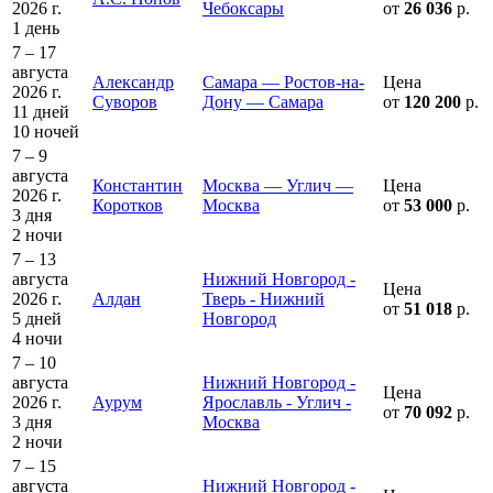
2026 г.
Чебоксары
от
26 036
р.
1 день
7 – 17
августа
Александр
Самара — Ростов-на-
Цена
2026 г.
Суворов
Дону — Самара
от
120 200
р.
11 дней
10 ночей
7 – 9
августа
Константин
Москва — Углич —
Цена
2026 г.
Коротков
Москва
от
53 000
р.
3 дня
2 ночи
7 – 13
августа
Нижний Новгород -
Цена
2026 г.
Алдан
Тверь - Нижний
от
51 018
р.
5 дней
Новгород
4 ночи
7 – 10
августа
Нижний Новгород -
Цена
2026 г.
Аурум
Ярославль - Углич -
от
70 092
р.
3 дня
Москва
2 ночи
7 – 15
августа
Нижний Новгород -