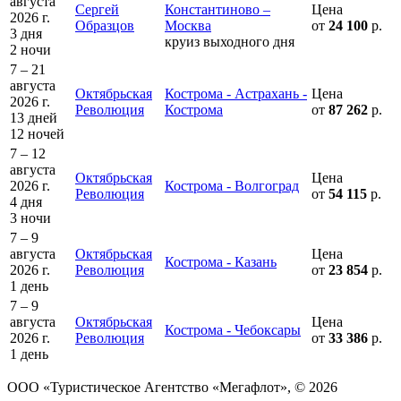
августа
Сергей
Константиново –
Цена
2026 г.
Образцов
Москва
от
24 100
р.
3 дня
круиз выходного дня
2 ночи
7 – 21
августа
Октябрьская
Кострома - Астрахань -
Цена
2026 г.
Революция
Кострома
от
87 262
р.
13 дней
12 ночей
7 – 12
августа
Октябрьская
Цена
2026 г.
Кострома - Волгоград
Революция
от
54 115
р.
4 дня
3 ночи
7 – 9
августа
Октябрьская
Цена
Кострома - Казань
2026 г.
Революция
от
23 854
р.
1 день
7 – 9
августа
Октябрьская
Цена
Кострома - Чебоксары
2026 г.
Революция
от
33 386
р.
1 день
ООО «Туристическое Агентство «Мегафлот», © 2026