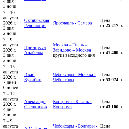
4 дня
3 ночи
7 – 10
августа
Октябрьская
Цена
2026 г.
Ярославль - Самара
Революция
от
25 217
р.
3 дня
2 ночи
7 – 9
августа
Москва – Тверь –
Принцесса
Цена
2026 г.
Завидово – Москва
Анабелла
от
41 400
р.
3 дня
круиз выходного дня
2 ночи
7 – 15
августа
Иван
Чебоксары - Москва -
Цена
2026 г.
Кулибин
Чебоксары
от
53 074
р.
7 дней
6 ночей
7 – 12
августа
Александр
Кострома - Казань -
Цена
2026 г.
Свешников
Кострома
от
43 100
р.
4 дня
3 ночи
7 – 9
августа
Чебоксары - Болгары -
Цена
А.С. Попов