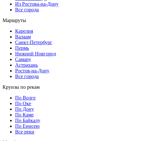
Из Ростова-на-Дону
Все города
Маршруты
Карелия
Валаам
Санкт-Петербург
Пермь
Нижний Новгород
Самару
Астрахань
Ростов-на-Дону
Все города
Круизы по рекам
По Волге
По Оке
По Дону
По Каме
По Байкалу
По Енисею
Все реки