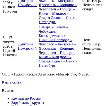
Дмитрий
Чкаловск – Кострома –
от
64 100
р.
2026 г.
Пожарский
Ярославль – Коприно –
Пенсионная
11 дней
Череповец – Горицы –
скидка
10 ночей
Кижи – Мандроги –
Старая Ладога – Санкт-
Петербург
Самара – Казань –
Чебоксары –
Козьмодемьянск –
6 – 17
Нижний Новгород –
Цена
августа
Дмитрий
Чкаловск – Кострома –
от
70 500
р.
2026 г.
Пожарский
Ярославль – Коприно –
Пенсионная
12 дней
Череповец – Горицы –
скидка
11 ночей
Кижи – Мандроги –
Старая Ладога – Санкт-
Петербург
ООО «Туристическое Агентство «Мегафлот», © 2026
Карта сайта
Круизы
Круизы по России
Зарубежные круизы