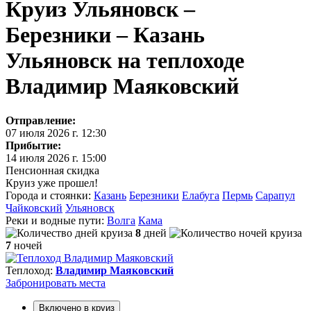
Круиз Ульяновск –
Березники – Казань
Ульяновск на теплоходе
Владимир Маяковский
Отправление:
07 июля 2026 г. 12:30
Прибытие:
14 июля 2026 г. 15:00
Пенсионная скидка
Круиз уже прошел!
Города и стоянки:
Казань
Березники
Елабуга
Пермь
Сарапул
Чайковский
Ульяновск
Реки и водные пути:
Волга
Кама
8
дней
7
ночей
Теплоход:
Владимир Маяковский
Забронировать
места
Включено в круиз