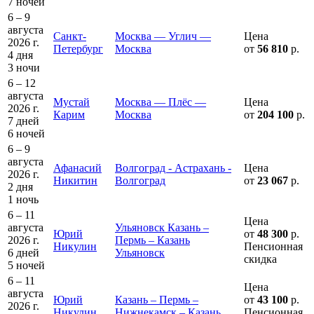
7 ночей
6 – 9
августа
Санкт-
Москва — Углич —
Цена
2026 г.
Петербург
Москва
от
56 810
р.
4 дня
3 ночи
6 – 12
августа
Мустай
Москва — Плёс —
Цена
2026 г.
Карим
Москва
от
204 100
р.
7 дней
6 ночей
6 – 9
августа
Афанасий
Волгоград - Астрахань -
Цена
2026 г.
Никитин
Волгоград
от
23 067
р.
2 дня
1 ночь
6 – 11
Цена
августа
Ульяновск Казань –
Юрий
от
48 300
р.
2026 г.
Пермь – Казань
Никулин
Пенсионная
6 дней
Ульяновск
скидка
5 ночей
6 – 11
Цена
августа
Юрий
Казань – Пермь –
от
43 100
р.
2026 г.
Никулин
Нижнекамск – Казань
Пенсионная