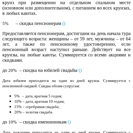
круиз при размещении на отдельном спальном месте
(основном или дополнительном), с питанием во всех круизах,
в любых каютах.
– скидка пенсионерам
()
5%
редоставляется пенсионерам, достигшим на день начала тура
П
следующего возраста: женщины – от 59 лет, мужчины – от 64
лет, а также по пенсионному удостоверению, если
пенсионный возраст наступил раньше. Действует на все
круизы, на любые каюты. Суммируется со всеми акциями и
скидками.
до
– скидка на юбилей свадьбы
(
)
20%
Дата юбилея приходится на один из дней круиза. Суммируется с
пенсионной скидкой. Скидка обоим супругам:
5% – дата, кратная 5 годам;
10% – дата, кратная 10 годам;
15% – серебряная свадьба;
20% – золотая свадьба.
до
– скидка именинникам
(
)
10%
Дата рождения приходится на один из дней круиза. Суммируется с