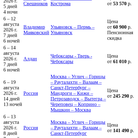
2026 г.
Свешников
Кострома
от
53 570
р.
5 дней
4 ночи
6 – 12
Цена
августа
Владимир
Ульяновск – Пермь –
от
60 900
р.
2026 г.
Маяковский
Ульяновск
Пенсионная
7 дней
скидка
6 ночей
6 – 14
августа
Чебоксары - Тверь -
Цена
2026 г.
Алдан
Чебоксары
от
61 010
р.
7 дней
6 ночей
Москва – Углич – Горицы
6 – 19
– Рауталахти – Валаам –
августа
Санкт-Петербург –
Цена
2026 г.
Россия
Мандроги – Кижи –
от
245 290
р.
14 дней
Петрозаводск – Вытегра –
13 ночей
Череповец – Коприно –
Мышкин – Москва
6 – 13
августа
Москва – Углич – Горицы
Цена
2026 г.
Россия
– Рауталахти – Валаам –
от
141 490
р.
8 дней
Санкт-Петербург