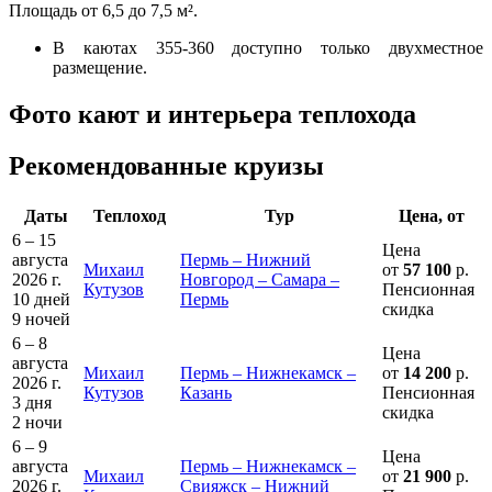
Площадь от 6,5 до 7,5 м².
В каютах 355-360 доступно только двухместное
размещение.
Фото кают и интерьера теплохода
Рекомендованные круизы
Даты
Теплоход
Тур
Цена, от
6 – 15
Цена
августа
Пермь – Нижний
Михаил
от
57 100
р.
2026 г.
Новгород – Самара –
Кутузов
Пенсионная
10 дней
Пермь
скидка
9 ночей
6 – 8
Цена
августа
Михаил
Пермь – Нижнекамск –
от
14 200
р.
2026 г.
Кутузов
Казань
Пенсионная
3 дня
скидка
2 ночи
6 – 9
Цена
августа
Пермь – Нижнекамск –
Михаил
от
21 900
р.
2026 г.
Свияжск – Нижний