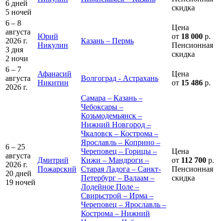
6 дней
скидка
5 ночей
6 – 8
Цена
августа
Юрий
от
18 000
р.
2026 г.
Казань – Пермь
Никулин
Пенсионная
3 дня
скидка
2 ночи
6 – 7
Афанасий
Цена
августа
Волгоград - Астрахань
Никитин
от
15 486
р.
2026 г.
Самара – Казань –
Чебоксары –
Козьмодемьянск –
Нижний Новгород –
Чкаловск – Кострома –
Ярославль – Коприно –
6 – 25
Череповец – Горицы –
Цена
августа
Дмитрий
Кижи – Мандроги –
от
112 700
р.
2026 г.
Пожарский
Старая Ладога – Санкт-
Пенсионная
20 дней
Петербург – Валаам –
скидка
19 ночей
Лодейное Поле –
Свирьстрой – Ирма –
Череповец – Ярославль –
Кострома – Нижний