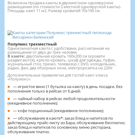
Возможна продажа каюты в двухместном одноярусном
размещении (по стоимости 2-местной одноярусной каюты).
Площадь кают 11 м2. Размер кроватей 70х190 см.
Полулюкс трехместный
Однокомнатная каюта с удобствами, рассчитанная на
размещение от двух до трех человек
В каюте:
двуспальная кровать 160х200 см (кровати
раздвигаются), кресло-кровать, шкаф для одежды, пуфик,
журнальный стол, трюмо, телевизор с DVD, холодильник,
радио, фен, два обзорных окна, электророзетка на 220V.
Дополнительные привилегии для гостей кают класса
«Полулюкс»:
— игристое вино (1 бутылка на каюту) в день посадки, без
пополнения только в рейсах от 6 дней;
— чайный набор в рейсах любой продолжительности
(ежедневное пополнение);
— кофе порционный (ежедневное пополнение);
— обслуживание в каюте*: заказ блюд и напитков по
действующему прайс-листу из Бара, обслуживание бесплатно;
заказ блюд и напитков по основному меню ресторана,
обслуживание платно.