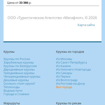
Цена
от
33 386
р.
ООО «Туристическое Агентство «Мегафлот», © 2026
Карта сайта
Круизы
Круизы из городов
Круизы по России
Из Москвы
Зарубежные круизы
Из Санкт-Петербурга
Круизы по Белоруссии
Из Казани
Двухдневные круизы
Из Нижнего Новгорода
Трехдневные круизы
Из Самары
Четырехдневные круизы
Из Перми
Дешевые круизы
Из Волгограда
Сколько стоит круиз?
Из Ростова-на-Дону
Теплоходы
Все города
Водные пути
Города и стоянки
Маршруты
Круизы по рекам