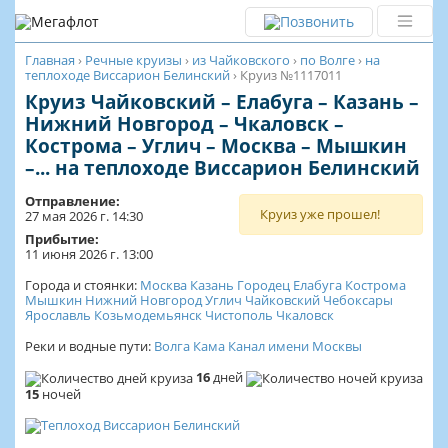
Главная
›
Речные круизы
›
из Чайковского
›
по Волге
›
на
теплоходе Виссарион Белинский
›
Круиз №1117011
Круиз Чайковский – Елабуга – Казань –
Нижний Новгород – Чкаловск –
Кострома – Углич – Москва – Мышкин
–... на теплоходе Виссарион Белинский
Отправление:
Круиз уже прошел!
27 мая 2026 г. 14:30
Прибытие:
11 июня 2026 г. 13:00
Города и стоянки:
Москва
Казань
Городец
Елабуга
Кострома
Мышкин
Нижний Новгород
Углич
Чайковский
Чебоксары
Ярославль
Козьмодемьянск
Чистополь
Чкаловск
Реки и водные пути:
Волга
Кама
Канал имени Москвы
16
дней
15
ночей