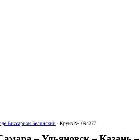
ходе Виссарион Белинский
›
Круиз №1094277
Самара – Ульяновск – Казань 