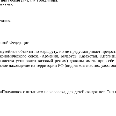
или 1 бокал вина, или 1 бокал пива;
 на чай;
лчанию.
йской Федерации.
музейные объекты по маршруту, но не предусматривает предост
экономического союза (Армения, Беларусь, Казахстан, Киргизи
клиента установлен визовый режим) должны иметь при себе 
ное нахождение на территории РФ (вид на жительство, удостов
 «Полулюкс» с питанием на человека, для детей скидок нет. Тип