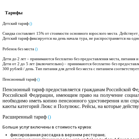
Тарифы
Детский тариф
(
)
Скидка составляет 15% от стоимости основного взрослого места. Действует 
Детский тариф фиксируется на день начала тура, не распространяется на од
Ребенок без места
(
)
Дети до 2 лет – принимаются бесплатно без предоставления места, питания 
Дети от 2 до 5 лет (включительно) – принимаются бесплатно без предостав
300 рублей / день. Тип питания для детей без места с питанием соответству
Пенсионный тариф
(
)
Пенсионный тариф предоставляется гражданам Российской Фед
Российской Федерации, имеющим право на получение социал
необходимо иметь копию пенсионного удостоверения или спр
каюты категорий Люкс и Полулюкс. Рейсы, на которые действ
Расширенный тариф
(
)
Больше услуг включены в стоимость круиза:
фиксированная рассадка в верхнем ресторане;