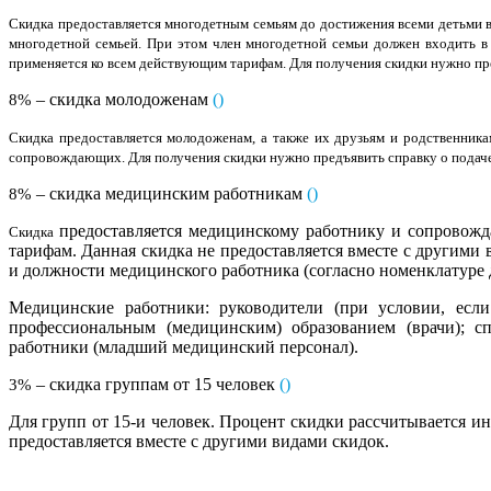
Скидка предоставляется многодетным семьям до достижения всеми детьми во
многодетной семьей. При этом член многодетной семьи должен входить в 
применяется ко всем действующим тарифам. Для получения скидки нужно пре
– скидка молодоженам
(
)
8%
Скидка предоставляется молодоженам, а также их друзьям и родственникам
сопровождающих. Для получения скидки нужно предъявить справку о подаче 
– скидка медицинским работникам
(
)
8%
предоставляется медицинскому работнику и сопровожд
Cкидка
тарифам. Данная скидка не предоставляется вместе с другими
и должности медицинского работника (согласно номенклатуре
Медицинские работники: руководители (при условии, если
профессиональным (медицинским) образованием (врачи); с
работники (младший медицинский персонал).
– скидка группам от 15 человек
(
)
3%
Для групп от 15-и человек. Процент скидки рассчитывается ин
предоставляется вместе с другими видами скидок.