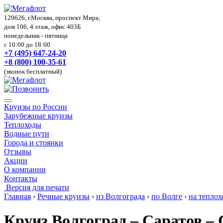
129626, г.Москва, проспект Мира,
дом 106, 4 этаж, офис 403Б
понедельник - пятница
с 10:00 до 18:00
+7 (495) 647-24-20
+8 (800) 100-35-61
(звонок бесплатный)
Круизы по России
Зарубежные круизы
Теплоходы
Водные пути
Города и стоянки
Отзывы
Акции
О компании
Контакты
Версия для печати
Главная
›
Речные круизы
›
из Волгограда
›
по Волге
›
на тепло
Круиз Волгоград – Саратов – 