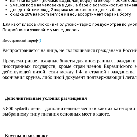
напитки на ужин (помимо воды, чая, кофе) на выбор: 1 бокал сока 
2 чашки кофе на человека в день в баре с возможностью замены
для детей: лимонад, 2 шарика мороженого в день в баре;
скидка 20% на Room service и весь ассортимент бара на борту.
Для кают класса «Люкс» и «Полулюкс» тариф предусмотрен по умо
Подробности узнавайте у менеджеров
.
Иностранный тариф
(
)
Распространяется на лица, не являющимися гражданами Росси
Предусматривает входные билеты для иностранных граждан в 
иностранных государств, кроме стран-членов Евразийского 
действующей визой, если между РФ и страной гражданства 
окончания круиза, либо иной документ подтверждающий легаль
Дополнительные условия размещения
/ день – дополнительное место в каютах категории
5 800
рублей
выбранному типу питания основных мест в каюте.
Круизы в рассрочку