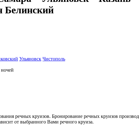
н Белинский
йковский
Ульяновск
Чистополь
ночей
ования речных круизов. Бронирование речных круизов производ
зависит от выбранного Вами речного круиза.