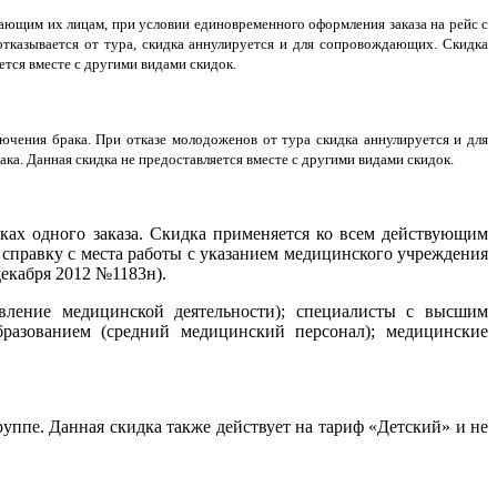
дающим их лицам, при условии единовременного оформления заказа на рейс с
отказывается от тура, скидка аннулируется и для сопровождающих. Скидка
тся вместе с другими видами скидок.
лючения брака. При отказе молодоженов от тура скидка аннулируется и для
а. Данная скидка не предоставляется вместе с другими видами скидок.
ках одного заказа. Скидка применяется ко всем действующим
 справку с места работы с указанием медицинского учреждения
декабря 2012 №1183н).
твление медицинской деятельности); специалисты с высшим
бразованием (средний медицинский персонал); медицинские
руппе. Данная скидка также действует на тариф «Детский» и не