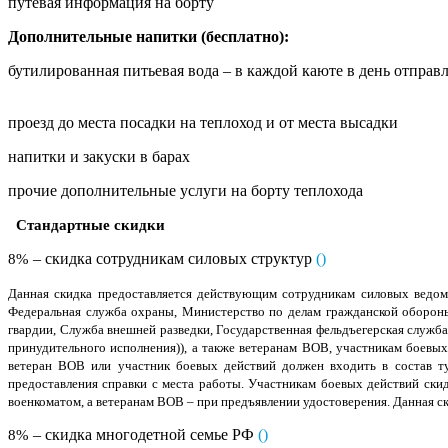
путевая информация на борту
Дополнительные напитки (бесплатно):
бутилированная питьевая вода – в каждой каюте в день отправ
проезд до места посадки на теплоход и от места высадки
напитки и закуски в барах
прочие дополнительные услуги на борту теплохода
Стандартные скидки
– скидка сотрудникам силовых структур
(
)
8%
Данная скидка предоставляется действующим сотрудникам силовых ведомс
Федеральная служба охраны, Министерство по делам гражданской обороны
гвардии, Служба внешней разведки, Государственная фельдъегерская служб
принудительного исполнения)), а также ветеранам ВОВ, участникам боевых
ветеран ВОВ или участник боевых действий должен входить в состав ту
предоставления справки с места работы. Участникам боевых действий скид
военкоматом, а ветеранам ВОВ – при предъявлении удостоверения. Данная ск
– скидка многодетной семье РФ
(
)
8%