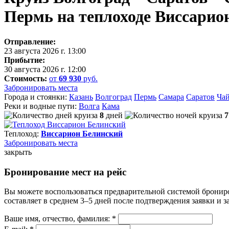
Пермь на теплоходе Виссарио
Отправление:
23 августа 2026 г. 13:00
Прибытие:
30 августа 2026 г. 12:00
Стоимость:
от
69 930
руб.
Забронировать места
Города и стоянки:
Казань
Волгоград
Пермь
Самара
Саратов
Ча
Реки и водные пути:
Волга
Кама
8
дней
7
Теплоход:
Виссарион Белинский
Забронировать
места
закрыть
Бронирование мест на рейс
Вы можете воспользоваться предварительной системой бронир
составляет в среднем 3–5 дней после подтверждения заявки и 
Ваше имя, отчество, фамилия: *