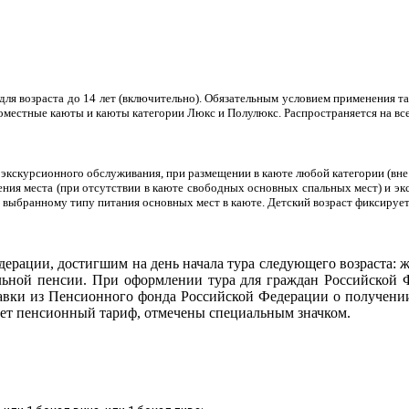
для возраста до 14 лет (включительно). Обязательным условием применения т
номестные каюты и каюты категории Люкс и Полулюкс. Распространяется на вс
и экскурсионного обслуживания, при размещении в каюте любой категории (вн
ления места (при отсутствии в каюте свободных основных спальных мест) и эк
ет выбранному типу питания основных мест в каюте. Детский возраст фиксируетс
ерации, достигшим на день начала тура следующего возраста: ж
ьной пенсии. При оформлении тура для граждан Российской 
авки из Пенсионного фонда Российской Федерации о получении
ует пенсионный тариф, отмечены специальным значком.