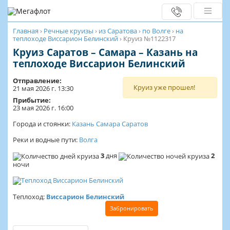
Главная
›
Речные круизы
›
из Саратова
›
по Волге
›
на
теплоходе Виссарион Белинский
›
Круиз №1122317
Круиз Саратов – Самара – Казань на
теплоходе Виссарион Белинский
Отправление:
Круиз уже прошел!
21 мая 2026 г. 13:30
Прибытие:
23 мая 2026 г. 16:00
Города и стоянки:
Казань
Самара
Саратов
Реки и водные пути:
Волга
3
дня
2
ночи
Теплоход:
Виссарион Белинский
Забронировать