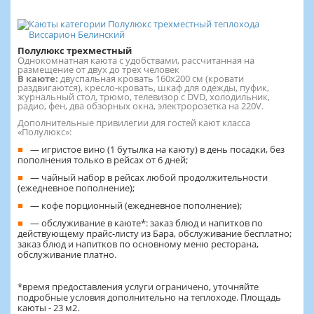
Полулюкс трехместный
Однокомнатная каюта с удобствами, рассчитанная на
размещение от двух до трех человек
В каюте:
двуспальная кровать 160х200 см (кровати
раздвигаются), кресло-кровать, шкаф для одежды, пуфик,
журнальный стол, трюмо, телевизор с DVD, холодильник,
радио, фен, два обзорных окна, электророзетка на 220V.
Дополнительные привилегии для гостей кают класса
«Полулюкс»:
— игристое вино (1 бутылка на каюту) в день посадки, без
пополнения только в рейсах от 6 дней;
— чайный набор в рейсах любой продолжительности
(ежедневное пополнение);
— кофе порционный (ежедневное пополнение);
— обслуживание в каюте*: заказ блюд и напитков по
действующему прайс-листу из Бара, обслуживание бесплатно;
заказ блюд и напитков по основному меню ресторана,
обслуживание платно.
*время предоставления услуги ограничено, уточняйте
подробные условия дополнительно на теплоходе. Площадь
каюты - 23 м2.