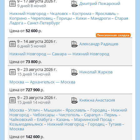
9 – 17 августа 2026 г.
Дмитрий Пожарский
9 дней
8 ночей
Нижний Новгород – Чкаловск – Кострома – Ярославль –
Коприно – Череповец – Горицы – Кижи – Мандроги – Старая
Ладога – Санкт-Петербург
Цена
от
52 600
р.
Пенсионная скидка
9 – 14 августа 2026 г.
Александр Радищев
6 дней
5 ночей
Нижний Новгород — Самара — Нижний Новгород
Цена
от
73 800
р.
9 – 23 августа 2026 г.
Николай Жарков
15 дней
14 ночей
Москва — Архангельск — Москва
Цена
от
727 900
р.
9 – 23 августа 2026 г.
Княжна Анастасия
15 дней
14 ночей
Москва – Углич – Мышкин – Ярославль – Городец – Нижний
Новгород – Чебоксары – Чистополь – Сарапул – Пермь –
Чайковский – Елабуга – Казань – Мариинский Посад –
Козьмодемьянск – Нижний Новгород – Городец – Тутаев –
Москва
Цена
от
142 600
р.