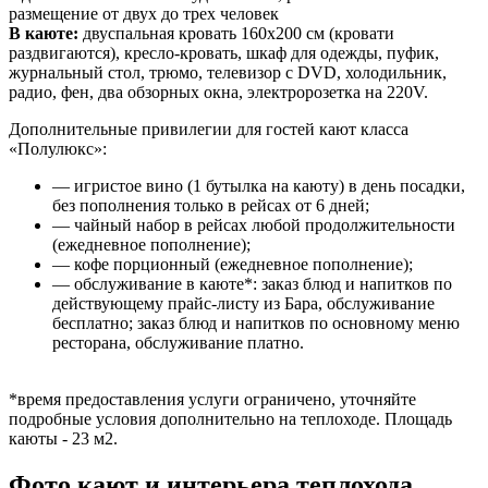
размещение от двух до трех человек
В каюте:
двуспальная кровать 160х200 см (кровати
раздвигаются), кресло-кровать, шкаф для одежды, пуфик,
журнальный стол, трюмо, телевизор с DVD, холодильник,
радио, фен, два обзорных окна, электророзетка на 220V.
Дополнительные привилегии для гостей кают класса
«Полулюкс»:
— игристое вино (1 бутылка на каюту) в день посадки,
без пополнения только в рейсах от 6 дней;
— чайный набор в рейсах любой продолжительности
(ежедневное пополнение);
— кофе порционный (ежедневное пополнение);
— обслуживание в каюте*: заказ блюд и напитков по
действующему прайс-листу из Бара, обслуживание
бесплатно; заказ блюд и напитков по основному меню
ресторана, обслуживание платно.
*время предоставления услуги ограничено, уточняйте
подробные условия дополнительно на теплоходе. Площадь
каюты - 23 м2.
Фото кают и интерьера теплохода