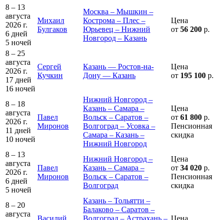
8 – 13
Москва – Мышкин –
августа
Михаил
Кострома – Плес –
Цена
2026 г.
Булгаков
Юрьевец – Нижний
от
56 200
р.
6 дней
Новгород – Казань
5 ночей
8 – 25
августа
Сергей
Казань — Ростов-на-
Цена
2026 г.
Кучкин
Дону — Казань
от
195 100
р.
17 дней
16 ночей
Нижний Новгород –
8 – 18
Казань – Самара –
Цена
августа
Павел
Вольск – Саратов –
от
61 800
р.
2026 г.
Миронов
Волгоград – Усовка –
Пенсионная
11 дней
Самара – Казань –
скидка
10 ночей
Нижний Новгород
8 – 13
Нижний Новгород –
Цена
августа
Павел
Казань – Самара –
от
34 020
р.
2026 г.
Миронов
Вольск – Саратов –
Пенсионная
6 дней
Волгоград
скидка
5 ночей
Казань – Тольятти –
8 – 20
Балаково – Саратов –
августа
Василий
Волгоград – Астрахань –
Цена