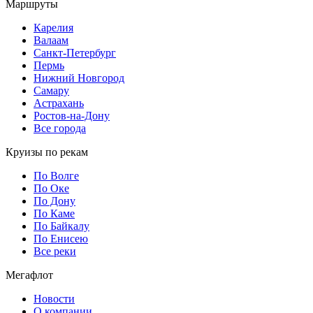
Маршруты
Карелия
Валаам
Санкт-Петербург
Пермь
Нижний Новгород
Самару
Астрахань
Ростов-на-Дону
Все города
Круизы по рекам
По Волге
По Оке
По Дону
По Каме
По Байкалу
По Енисею
Все реки
Мегафлот
Новости
О компании