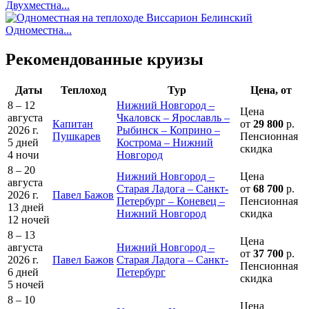
Двухместна...
Одноместна...
Рекомендованные круизы
Даты
Теплоход
Тур
Цена, от
8 – 12
Нижний Новгород –
Цена
августа
Чкаловск – Ярославль –
Капитан
от
29 800
р.
2026 г.
Рыбинск – Коприно –
Пушкарев
Пенсионная
5 дней
Кострома – Нижний
скидка
4 ночи
Новгород
8 – 20
Нижний Новгород –
Цена
августа
Старая Ладога – Санкт-
от
68 700
р.
2026 г.
Павел Бажов
Петербург – Коневец –
Пенсионная
13 дней
Нижний Новгород
скидка
12 ночей
8 – 13
Цена
августа
Нижний Новгород –
от
37 700
р.
2026 г.
Павел Бажов
Старая Ладога – Санкт-
Пенсионная
6 дней
Петербург
скидка
5 ночей
8 – 10
Цена