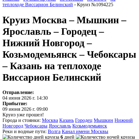
теплоходе Виссарион Белинский
›
Круиз №1094225
Круиз Москва – Мышкин –
Ярославль – Городец –
Нижний Новгород –
Козьмодемьянск – Чебоксары
– Казань на теплоходе
Виссарион Белинский
Отправление:
04 июня 2026 г. 14:30
Прибытие:
09 июня 2026 г. 09:00
Круиз уже прошел!
Города и стоянки:
Москва
Казань
Городец
Мышкин
Нижний
Новгород
Чебоксары
Ярославль
Козьмодемьянск
Реки и водные пути:
Волга
Канал имени Москвы
6
дней