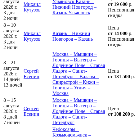
августа
Ульяновск Казань –
Михаил
от
19 600
р.
2026 г.
Нижний Новгород –
Кутузов
Пенсионная
3 дня
Казань Ульяновск
скидка
2 ночи
8 – 10
Цена
августа
Михаил
Казань – Нижний
от
14 000
р.
2026 г.
Кутузов
Новгород – Казань
Пенсионная
3 дня
скидка
2 ночи
Москва – Мышкин –
Горицы – Вытегра –
8 – 21
Лодейное Поле – Старая
августа
Сергей
Ладога – Санкт-
Цена
2026 г.
Есенин
Петербург – Валаам –
от
181 500
р.
14 дней
Свирьстрой – Кижи –
13 ночей
Горицы – Углич –
Москва
8 – 15
Москва – Мышкин –
августа
Горицы – Вытегра –
Сергей
Цена
2026 г.
Лодейное Поле – Старая
Есенин
от
108 200
р.
8 дней
Ладога – Санкт-
7 ночей
Петербург
Чебоксары –
Козьмодемьянск –