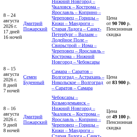
Нижний Новгород –
Чкаловск – Кострома –
Ярославль – Коприно –
8 – 24
Череповец – Горицы –
Цена
августа
Дмитрий
Кижи – Мандроги –
от
90 700
р.
2026 г.
Пожарский
Старая Ладога – Санкт-
Пенсионная
17 дней
Петербург – Валаам –
скидка
16 ночей
Лодейное Поле –
Свирьстрой – Ирма –
Череповец – Ярославль –
Кострома – Нижний
Новгород – Чебоксары
8 – 15
Самара – Саратов –
августа
Семен
Волгоград – Астрахань –
Цена
2026 г.
Буденный
Никольское – Волгоград
от
83 900
р.
8 дней
– Саратов – Самара
7 ночей
Чебоксары –
Козьмодемьянск –
8 – 16
Нижний Новгород –
Цена
августа
Чкаловск – Кострома –
Дмитрий
от
49 100
р.
2026 г.
Ярославль – Коприно –
Пожарский
Пенсионная
9 дней
Череповец – Горицы –
скидка
8 ночей
Кижи – Мандроги –
Старая Ладога – Санкт-