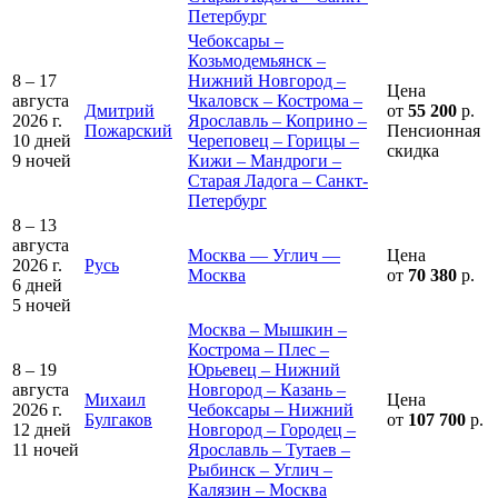
Петербург
Чебоксары –
Козьмодемьянск –
8 – 17
Нижний Новгород –
Цена
августа
Чкаловск – Кострома –
Дмитрий
от
55 200
р.
2026 г.
Ярославль – Коприно –
Пожарский
Пенсионная
10 дней
Череповец – Горицы –
скидка
9 ночей
Кижи – Мандроги –
Старая Ладога – Санкт-
Петербург
8 – 13
августа
Москва — Углич —
Цена
2026 г.
Русь
Москва
от
70 380
р.
6 дней
5 ночей
Москва – Мышкин –
Кострома – Плес –
8 – 19
Юрьевец – Нижний
августа
Новгород – Казань –
Михаил
Цена
2026 г.
Чебоксары – Нижний
Булгаков
от
107 700
р.
12 дней
Новгород – Городец –
11 ночей
Ярославль – Тутаев –
Рыбинск – Углич –
Калязин – Москва