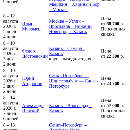
9 ночей
Мышкин – Хвойный Бор
– Москва
8 – 12
Цена
августа
Москва – Углич –
Илья
от
68 700
р.
2026 г.
Ярославль – Нижний
Муромец
Пенсионная
5 дней
Новгород – Казань
скидка
4 ночи
8 – 10
августа
Казань – Самара –
Федор
Цена
2026 г.
Казань
Достоевский
от
22 300
р.
3 дня
круиз выходного дня
2 ночи
8 – 10
августа
Санкт-Петербург —
Юрий
Цена
2026 г.
Шлиссельбург — Санкт-
Андропов
от
23 760
р.
3 дня
Петербург
2 ночи
8 – 14
Цена
августа
Александр
Казань – Волгоград –
от
57 000
р.
2026 г.
Невский
Казань
Пенсионная
7 дней
скидка
6 ночей
8 – 13
Санкт-Петербург –