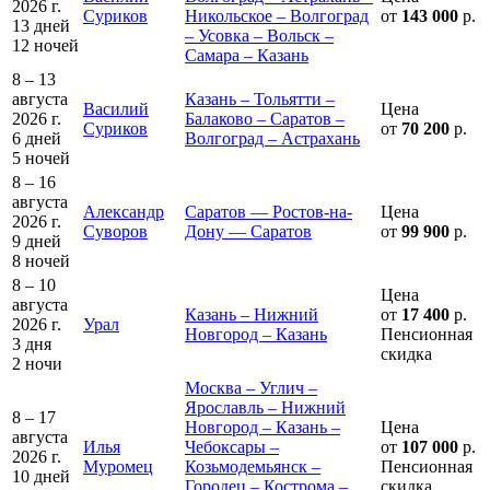
2026 г.
Суриков
Никольское – Волгоград
от
143 000
р.
13 дней
– Усовка – Вольск –
12 ночей
Самара – Казань
8 – 13
августа
Казань – Тольятти –
Василий
Цена
2026 г.
Балаково – Саратов –
Суриков
от
70 200
р.
6 дней
Волгоград – Астрахань
5 ночей
8 – 16
августа
Александр
Саратов — Ростов-на-
Цена
2026 г.
Суворов
Дону — Саратов
от
99 900
р.
9 дней
8 ночей
8 – 10
Цена
августа
Казань – Нижний
от
17 400
р.
2026 г.
Урал
Новгород – Казань
Пенсионная
3 дня
скидка
2 ночи
Москва – Углич –
Ярославль – Нижний
8 – 17
Новгород – Казань –
Цена
августа
Илья
Чебоксары –
от
107 000
р.
2026 г.
Муромец
Козьмодемьянск –
Пенсионная
10 дней
Городец – Кострома –
скидка