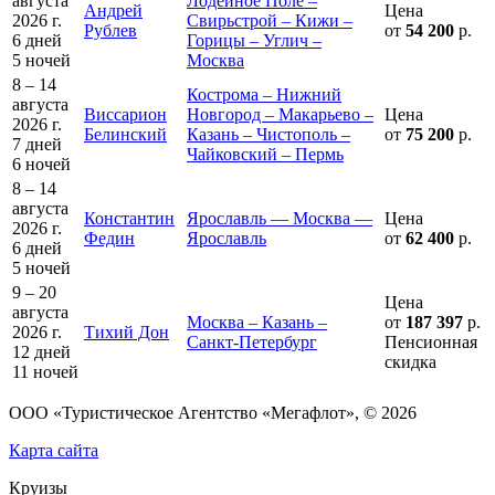
августа
Лодейное Поле –
Андрей
Цена
2026 г.
Свирьстрой – Кижи –
Рублев
от
54 200
р.
6 дней
Горицы – Углич –
5 ночей
Москва
8 – 14
Кострома – Нижний
августа
Виссарион
Новгород – Макарьево –
Цена
2026 г.
Белинский
Казань – Чистополь –
от
75 200
р.
7 дней
Чайковский – Пермь
6 ночей
8 – 14
августа
Константин
Ярославль — Москва —
Цена
2026 г.
Федин
Ярославль
от
62 400
р.
6 дней
5 ночей
9 – 20
Цена
августа
Москва – Казань –
от
187 397
р.
2026 г.
Тихий Дон
Санкт-Петербург
Пенсионная
12 дней
скидка
11 ночей
ООО «Туристическое Агентство «Мегафлот», © 2026
Карта сайта
Круизы