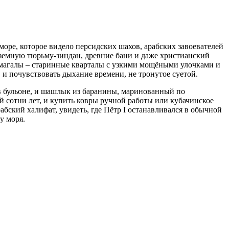
 море, которое видело персидских шахов, арабских завоевателей
дземную тюрьму-зиндан, древние бани и даже христианский
в магалы – старинные кварталы с узкими мощёными улочками и
 и почувствовать дыхание времени, не тронутое суетой.
 в бульоне, и шашлык из баранины, маринованный по
й сотни лет, и купить ковры ручной работы или кубачинское
абский халифат, увидеть, где Пётр I останавливался в обычной
у моря.