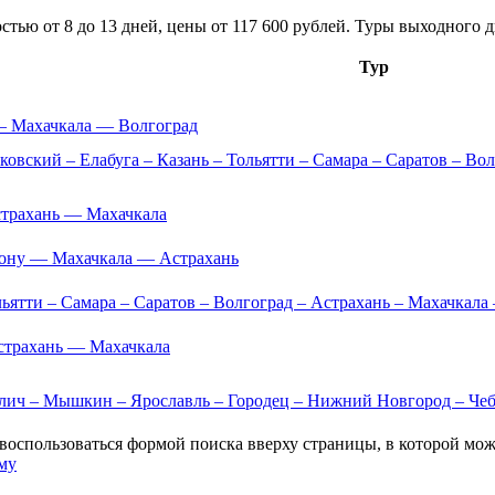
стью от 8 до 13 дней, цены от 117 600 рублей. Туры выходного д
Тур
— Махачкала — Волгоград
ковский – Елабуга – Казань – Тольятти – Самара – Саратов – Вол
трахань — Махачкала
Дону — Махачкала — Астрахань
льятти – Самара – Саратов – Волгоград – Астрахань – Махачкала
страхань — Махачкала
лич – Мышкин – Ярославль – Городец – Нижний Новгород – Чебо
воспользоваться формой поиска вверху страницы, в которой мо
му