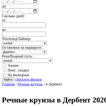
до:
Сколько дней:
от:
до:
Теплоход/Лайнер:
Остановки на маршруте:
Река/Водный путь:
Акции
Пенс. скидка
На выходные
сбросить фильтр
Найти
Главная
›
Речные круизы
›
в Дербент
Речные круизы в Дербент 202