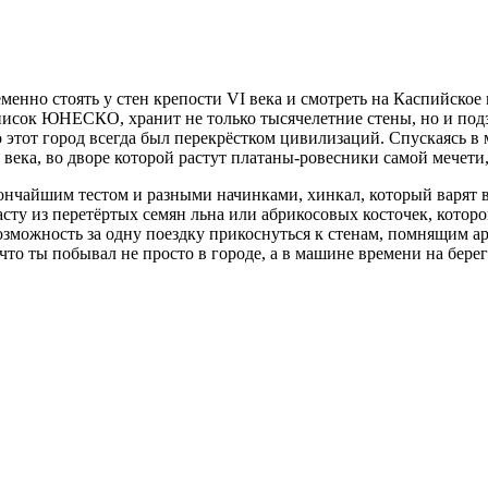
менно стоять у стен крепости VI века и смотреть на Каспийское
список ЮНЕСКО, хранит не только тысячелетние стены, но и по
о этот город всегда был перекрёстком цивилизаций. Спускаясь 
века, во дворе которой растут платаны-ровесники самой мечети,
тончайшим тестом и разными начинками, хинкал, который варят
ту из перетёртых семян льна или абрикосовых косточек, которо
озможность за одну поездку прикоснуться к стенам, помнящим ар
что ты побывал не просто в городе, а в машине времени на берег