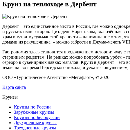
Круиз на теплоходе в Дербент
Дербент – это единственное место в России, где можно одновре
и русских императоров. Цитадель Нарын-кала, включённая в 
храм внутри мусульманской крепости – напоминание о том, чт
домами из ракушечника, – можно забрести в Джума-мечеть VIII 
Гастрономия здесь становится продолжением истории: чуду с 
старинным рецептам. На рынках можно попробовать урбеч – пас
серебро в сувенирных лавках магалов. Круиз в Дербент – это в
землянке во время Персидского похода, и уехать с ощущением, 
ООО «Туристическое Агентство «Мегафлот», © 2026
Карта сайта
Круизы
Круизы по России
Зарубежные круизы
Круизы по Белоруссии
Двухдневные круизы
Трехдневные круизы