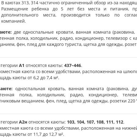
В каютах 313, 314 частично ограниченный обзор из-за находя
Размещение ребенка до 5 лет без места и питания, пр
дополнительного места, производится только по согла
компанией.
аюте:
две односпальные кровати, ванная комната (раковина, ду
тенная полка, холодильник, радио, кондиционер, телевизор с 
анием, фен, плед для каждого туриста, щетка для одежды, розетк
атегории
А1
относятся каюты:
437–446
.
оместная каюта со всеми удобствами, расположенная на шлюп
щадь каюты от 6,2 до 7,4 м².
аюте:
односпальная кровать, ванная комната (раковина, душ
стенная полка, холодильник, радио, кондиционер, теле
тниковым вещанием, фен, плед, щетка для одежды, розетки 220 V
атегории
А2н
относятся каюты:
103, 104, 107, 108, 111, 112
.
хместная каюта со всеми удобствами, расположенная на нижне
щадь каюты от 11,7 до 12,7 м².