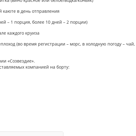
питка (вино красное или белое/водка/коньяк)
й каюте в день отправления
ей – 1 порция, более 10 дней – 2 порции)
але каждого круиза
плоход (во время регистрации – морс, в холодную погоду – чай
нии «Созвездие».
ставляемых компанией на борту: