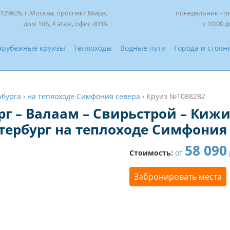
129626, г.Москва, проспект Мира,
понедельник - п
дом 106, 4 этаж, офис 403Б
с 10:00 д
арубежные круизы
Теплоходы
Водные пути
Города и стоян
рбурга
›
на теплоходе Симфония севера
›
Круиз №1088282
рг – Валаам – Свирьстрой – Кижи
тербург на теплоходе Симфония
58 090
Стоимость:
от
Забронировать места