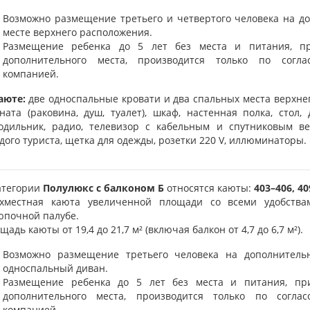
Возможно размещение третьего и четвертого человека на д
месте верхнего расположения.
Размещение ребенка до 5 лет без места и питания, пр
дополнительного места, производится только по согла
компанией.
аюте:
две односпальные кровати и два спальных места верхне
ната (раковина, душ, туалет), шкаф, настенная полка, стол, 
одильник, радио, телевизор с кабельным и спутниковым в
дого туриста, щетка для одежды, розетки 220 V, иллюминаторы.
атегории
Полулюкс с балконом Б
относятся каюты:
403–406,
40
хместная каюта увеличенной площади со всеми удобства
почной палубе.
щадь каюты от 19,4 до 21,7 м² (включая балкон от 4,7 до 6,7 м²).
Возможно размещение третьего человека на дополнитель
односпальный диван.
Размещение ребенка до 5 лет без места и питания, пр
дополнительного места, производится только по согла
компанией.