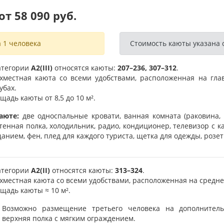
т 58 090 руб.
 1 человека
Стоимость каюты указана с
атегории
А2(III)
относятся каюты:
207–236, 307–312
.
хместная каюта со всеми удобствами, расположенная на гла
убах.
щадь каюты от 8,5 до 10 м².
аюте:
две односпальные кровати, ванная комната (раковина, ду
тенная полка, холодильник, радио, кондиционер, телевизор с 
анием, фен, плед для каждого туриста, щетка для одежды, розетк
атегории
А2(II)
относятся каюты:
313–324
.
хместная каюта со всеми удобствами, расположенная на средне
щадь каюты ≈ 10 м².
Возможно размещение третьего человека на дополнител
верхняя полка с мягким ограждением.