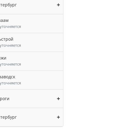
+
етербург
лаам
уточняется
ьстрой
уточняется
ижи
уточняется
заводск
уточняется
+
роги
+
тербург