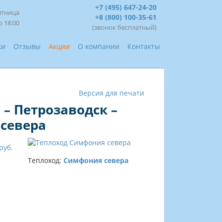
+7 (495) 647-24-20
ятница
+8 (800) 100-35-61
о 18:00
(звонок бесплатный)
ки
Отзывы
Акции
О компании
Контакты
Версия для печати
 – Петрозаводск –
 севера
руб.
Теплоход:
Симфония севера