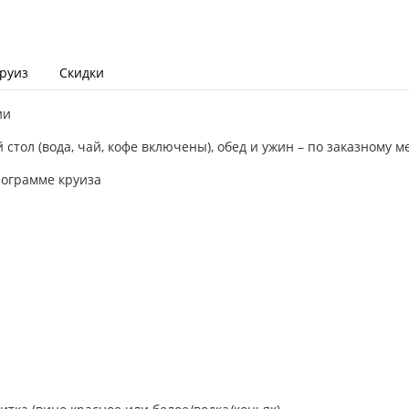
круиз
Скидки
ии
 стол (вода, чай, кофе включены), обед и ужин – по заказному м
рограмме круиза