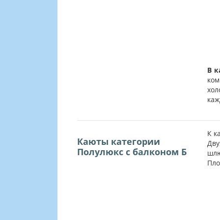
В к
ком
хол
каж
К к
Каюты категории
Дву
Полулюкс с балконом Б
шлю
Пло