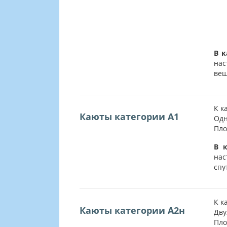
В к
нас
вещ
К к
Каюты категории А1
Одн
Пло
В к
на
спу
К к
Каюты категории А2н
Дву
Пло