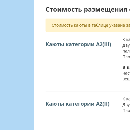
Стоимость размещения о
Стоимость каюты в таблице указана за
К к
Каюты категории А2(III)
Дву
пал
Пло
В к
нас
вещ
К к
Каюты категории А2(II)
Дву
Пло