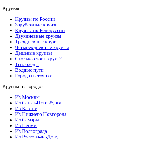
Круизы
Круизы по России
Зарубежные круизы
Круизы по Белоруссии
Двухдневные круизы
Трехдневные круизы
Четырехдневные круизы
Дешевые круизы
Сколько стоит круиз?
Теплоходы
Водные пути
Города и стоянки
Круизы из городов
Из Москвы
Из Санкт-Петербурга
Из Казани
Из Нижнего Новгорода
Из Самары
Из Перми
Из Волгограда
Из Ростова-на-Дону