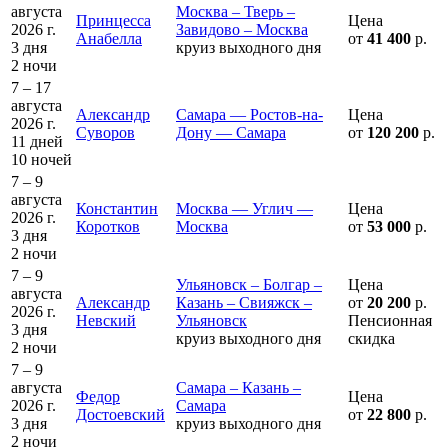
августа
Москва – Тверь –
Принцесса
Цена
2026 г.
Завидово – Москва
Анабелла
от
41 400
р.
3 дня
круиз выходного дня
2 ночи
7 – 17
августа
Александр
Самара — Ростов-на-
Цена
2026 г.
Суворов
Дону — Самара
от
120 200
р.
11 дней
10 ночей
7 – 9
августа
Константин
Москва — Углич —
Цена
2026 г.
Коротков
Москва
от
53 000
р.
3 дня
2 ночи
7 – 9
Ульяновск – Болгар –
Цена
августа
Александр
Казань – Свияжск –
от
20 200
р.
2026 г.
Невский
Ульяновск
Пенсионная
3 дня
круиз выходного дня
скидка
2 ночи
7 – 9
августа
Самара – Казань –
Федор
Цена
2026 г.
Самара
Достоевский
от
22 800
р.
3 дня
круиз выходного дня
2 ночи