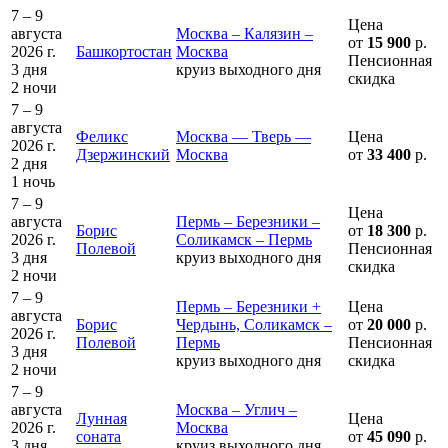
7 – 9
Цена
августа
Москва – Калязин –
от
15 900
р.
2026 г.
Башкортостан
Москва
Пенсионная
3 дня
круиз выходного дня
скидка
2 ночи
7 – 9
августа
Феликс
Москва — Тверь —
Цена
2026 г.
Дзержинский
Москва
от
33 400
р.
2 дня
1 ночь
7 – 9
Цена
августа
Пермь – Березники –
Борис
от
18 300
р.
2026 г.
Соликамск – Пермь
Полевой
Пенсионная
3 дня
круиз выходного дня
скидка
2 ночи
7 – 9
Пермь – Березники +
Цена
августа
Борис
Чердынь, Соликамск –
от
20 000
р.
2026 г.
Полевой
Пермь
Пенсионная
3 дня
круиз выходного дня
скидка
2 ночи
7 – 9
августа
Москва – Углич –
Лунная
Цена
2026 г.
Москва
соната
от
45 090
р.
3 дня
круиз выходного дня