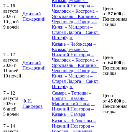
Козьмодемьянск –
7 – 16
Нижний Новгород –
Цена
августа
Чкаловск – Кострома –
Дмитрий
от
57 600
р.
2026 г.
Ярославль – Коприно –
Пожарский
Пенсионная
10 дней
Череповец – Горицы –
скидка
9 ночей
Кижи – Мандроги –
Старая Ладога – Санкт-
Петербург
Казань – Чебоксары –
Козьмодемьянск –
7 – 17
Нижний Новгород –
Цена
августа
Чкаловск – Кострома –
Дмитрий
от
64 000
р.
2026 г.
Ярославль – Коприно –
Пожарский
Пенсионная
11 дней
Череповец – Горицы –
скидка
10 ночей
Кижи – Мандроги –
Старая Ладога – Санкт-
Петербург
7 – 12
Самара – Тетюши –
Цена
августа
Болгар – Казань –
Ф.И.
от
45 800
р.
2026 г.
Мариинский Посад –
Панферов
Пенсионная
6 дней
Нижний Новгород –
скидка
5 ночей
Казань – Самара
Казань – Чебоксары –
7 – 14
Нижний Новгород –
августа
Городец – Кинешма –