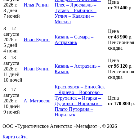
Цена
2026 г.
Илья Репин
Плес – Ярославль –
от
79 400
р.
8 дней
Тутаев – Рыбинск –
7 ночей
Углич – Калязин –
Москва
8 – 12
Цена
августа
Казань – Самара –
от
48 900
р.
2026 г.
Иван Бунин
Астрахань
Пенсионная
5 дней
скидка
4 ночи
8 – 18
Цена
августа
Казань – Астрахань –
от
96 120
р.
2026 г.
Иван Бунин
Казань
Пенсионная
11 дней
скидка
10 ночей
Красноярск – Енисейск
8 – 17
– Ярцево – Ворогово –
августа
Туруханск – Игарка –
Цена
2026 г.
А. Матросов
Дудинка – Норильск –
от
170 800
р.
10 дней
Плато Путорана –
9 ночей
Норильск
ООО «Туристическое Агентство «Мегафлот», © 2026
Карта сайта