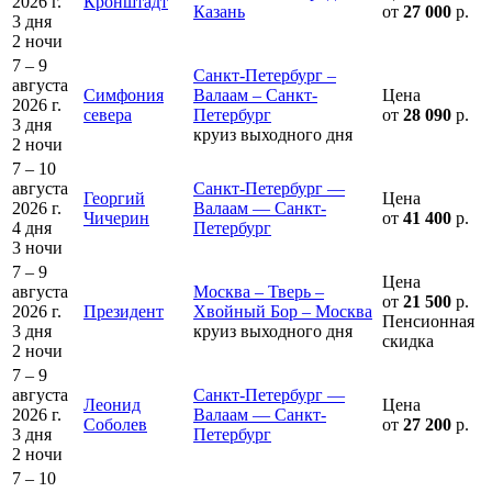
2026 г.
Кронштадт
Казань
от
27 000
р.
3 дня
2 ночи
7 – 9
Санкт-Петербург –
августа
Симфония
Валаам – Санкт-
Цена
2026 г.
севера
Петербург
от
28 090
р.
3 дня
круиз выходного дня
2 ночи
7 – 10
августа
Санкт-Петербург —
Георгий
Цена
2026 г.
Валаам — Санкт-
Чичерин
от
41 400
р.
4 дня
Петербург
3 ночи
7 – 9
Цена
августа
Москва – Тверь –
от
21 500
р.
2026 г.
Президент
Хвойный Бор – Москва
Пенсионная
3 дня
круиз выходного дня
скидка
2 ночи
7 – 9
августа
Санкт-Петербург —
Леонид
Цена
2026 г.
Валаам — Санкт-
Соболев
от
27 200
р.
3 дня
Петербург
2 ночи
7 – 10