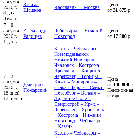
августа
Зосима
Цена
2026 г.
Ярославль — Москва
Шашков
от
31 875
р.
4 дня
3 ночи
7 – 8
августа
Александр
Чебоксары — Нижний
Цена
2026 г.
Радищев
Новгород
от
17 800
р.
1 день
Казань – Чебоксары –
Козьмодемьянск –
Нижний Новгород –
Чкаловск – Кострома –
Ярославль – Коприно –
7 – 24
Череповец – Горицы –
Цена
августа
Кижи – Мандроги –
Дмитрий
от
100 800
р.
2026 г.
Старая Ладога – Санкт-
Пожарский
Пенсионная
18 дней
Петербург – Валаам –
скидка
17 ночей
Лодейное Поле –
Свирьстрой – Ирма –
Череповец – Ярославль
– Кострома – Нижний
Новгород – Чебоксары
– Казань
Казань – Чебоксары –