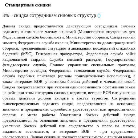
Стандартные скидки
– скидка сотрудникам силовых структур
(
)
8%
Данная скидка предоставляется действующим сотрудникам силовых
ведомств, в том числе членам их семей (Министерство внутренних дел,
Федеральная служба безопасности, Министерство обороны, Следственный
комитет, Федеральная служба охраны, Министерство по делам гражданской
обороны, чрезвычайным ситуациям и ликвидации последствий стихийных
бедствий (МЧС), Генеральная прокуратура, Федеральная служба войск
национальной гвардии, Служба внешней разведки, Государственная
фельдъегерская служба, Главное управление специальных программ,
Министерство юстиции, Федеральная таможенная служба, Федеральная
служба судебных приставов (органы принудительного исполнения)), а
также ветеранам ВОВ, участникам боевых действий и членам их семей.
Скидка предоставляется при условии единовременного оформления заказа
на рейс, при этом сотрудник силовых ведомств, ветеран ВОВ или участник
боевых действий должен входить в состав туристов. Сотрудникам
вышеперечисленных ведомств скидка предоставляется на основании
заявления и предъявления служебного удостоверения или предоставления
справки с места работы. Участникам боевых действий скидка
предоставляется на основании заявления и предъявления удостоверения
участника боевых действий или свидетельства о праве на льготы,
выданного военкоматом, а ветеранам ВОВ – при предъявлении
удостоверения. Данная скидка не предоставляется вместе с другими видами