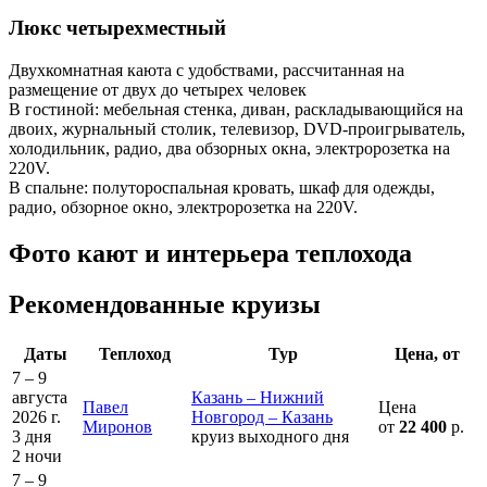
Люкс четырехместный
Двухкомнатная каюта с удобствами, рассчитанная на
размещение от двух до четырех человек
В гостиной: мебельная стенка, диван, раскладывающийся на
двоих, журнальный столик, телевизор, DVD-проигрыватель,
холодильник, радио, два обзорных окна, электророзетка на
220V.
В спальне: полутороспальная кровать, шкаф для одежды,
радио, обзорное окно, электророзетка на 220V.
Фото кают и интерьера теплохода
Рекомендованные круизы
Даты
Теплоход
Тур
Цена, от
7 – 9
августа
Казань – Нижний
Павел
Цена
2026 г.
Новгород – Казань
Миронов
от
22 400
р.
3 дня
круиз выходного дня
2 ночи
7 – 9