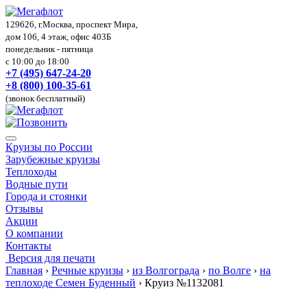
129626, г.Москва, проспект Мира,
дом 106, 4 этаж, офис 403Б
понедельник - пятница
с 10:00 до 18:00
+7 (495) 647-24-20
+8 (800) 100-35-61
(звонок бесплатный)
Круизы по России
Зарубежные круизы
Теплоходы
Водные пути
Города и стоянки
Отзывы
Акции
О компании
Контакты
Версия для печати
Главная
›
Речные круизы
›
из Волгограда
›
по Волге
›
на
теплоходе Семен Буденный
›
Круиз №1132081