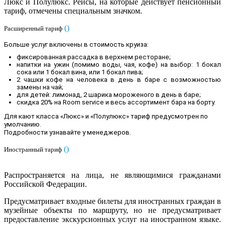
Люкс и Полулюкс. Рейсы, на которые действует пенсионный
тариф, отмечены специальным значком.
(
)
Расширенный тариф
Больше услуг включены в стоимость круиза:
фиксированная рассадка в верхнем ресторане;
напитки на ужин (помимо воды, чая, кофе) на выбор: 1 бокал
сока или 1 бокал вина, или 1 бокал пива;
2 чашки кофе на человека в день в баре с возможностью
замены на чай;
для детей: лимонад, 2 шарика мороженого в день в баре;
скидка 20% на Room service и весь ассортимент бара на борту.
Для кают класса «Люкс» и «Полулюкс» тариф предусмотрен по
умолчанию.
Подробности узнавайте у менеджеров
.
(
)
Иностранный тариф
Распространяется на лица, не являющимися гражданами
Российской Федерации.
Предусматривает входные билеты для иностранных граждан в
музейные объекты по маршруту, но не предусматривает
предоставление экскурсионных услуг на иностранном языке.