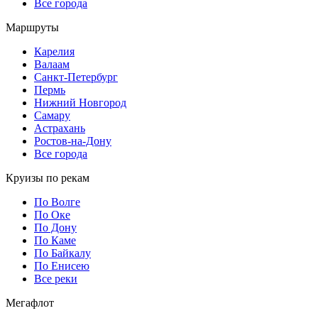
Все города
Маршруты
Карелия
Валаам
Санкт-Петербург
Пермь
Нижний Новгород
Самару
Астрахань
Ростов-на-Дону
Все города
Круизы по рекам
По Волге
По Оке
По Дону
По Каме
По Байкалу
По Енисею
Все реки
Мегафлот