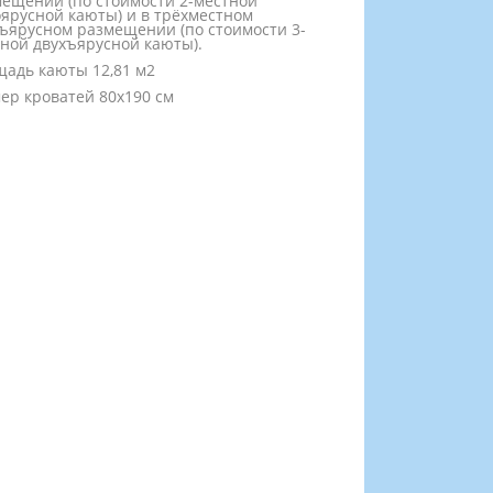
ещении (по стоимости 2-местной
ярусной каюты) и в трёхместном
ъярусном размещении (по стоимости 3-
ной двухъярусной каюты).
адь каюты 12,81 м2
ер кроватей 80х190 см