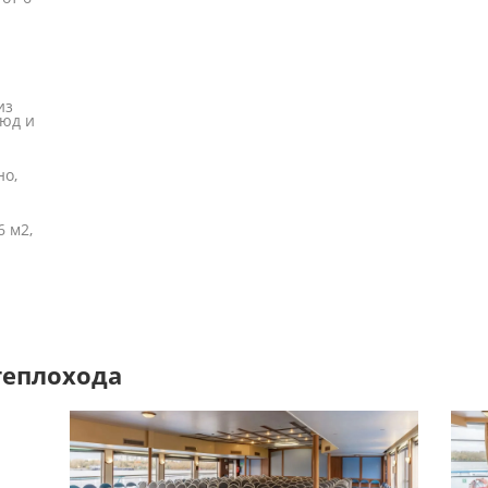
из
люд и
но,
6 м2,
теплохода