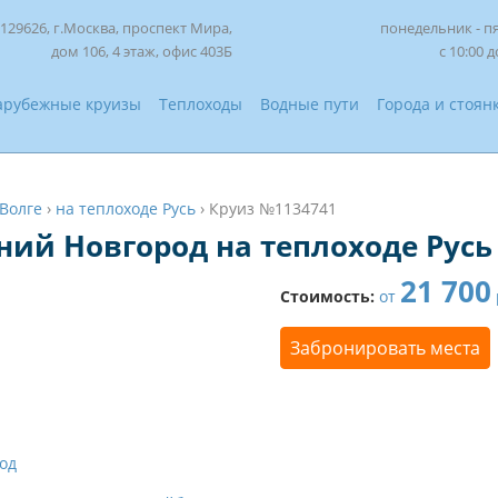
129626, г.Москва, проспект Мира,
понедельник - п
дом 106, 4 этаж, офис 403Б
с 10:00 д
арубежные круизы
Теплоходы
Водные пути
Города и стоян
 Волге
›
на теплоходе Русь
›
Круиз №1134741
ий Новгород на теплоходе Русь
21 700
Стоимость:
от
Забронировать места
од