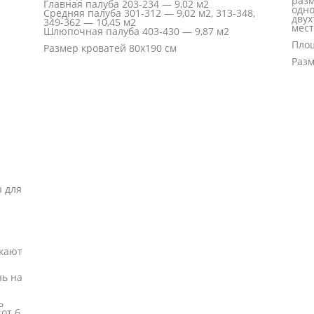
разм
Главная палуба 203-234 — 9,02 м2
одно
Средняя палуба 301-312 — 9,02 м2, 313-348,
двух
349-362 — 10,45 м2
мест
Шлюпочная палуба 403-430 — 9,87 м2
Площ
Размер кроватей 80х190 см
Разм
ы для
 кают
нь на
ь
от 6