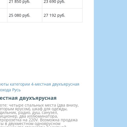
21 850 руб.
23 690 руб.
25 080 руб.
27 192 руб.
естная двухъярусная
юте: четыре спальных места (два внизу,
вторым ярусом), шкаф для одежды,
дильник, радио, душ, санузел,
иционер, два иллюминатора,
тророзетка на 220V. Возможна продажа
ы в двухместном одноярусном