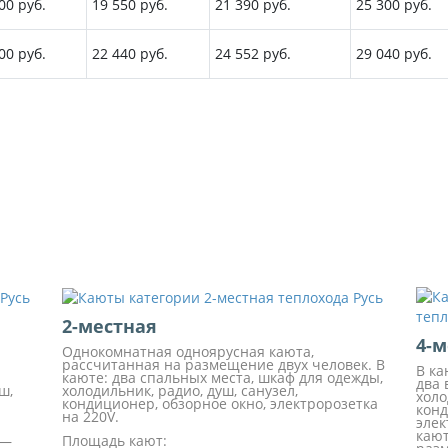
00 руб.
19 550 руб.
21 390 руб.
25 300 руб.
00 руб.
22 440 руб.
24 552 руб.
29 040 руб.
2-местная
4-м
Однокомнатная одноярусная каюта,
рассчитанная на размещение двух человек. В
В ка
каюте: два спальных места, шкаф для одежды,
два 
ш,
холодильник, радио, душ, санузел,
холо
кондиционер, обзорное окно, электророзетка
конд
на 220V.
элек
кают
 —
Площадь кают: