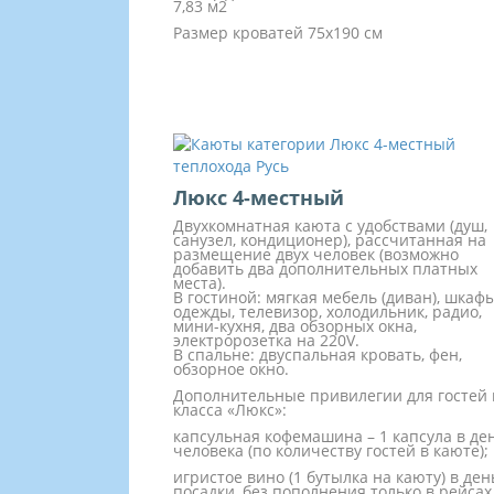
7,83 м2
Размер кроватей 75х190 см
Люкс 4-местный
Двухкомнатная каюта с удобствами (душ,
санузел, кондиционер), рассчитанная на
размещение двух человек (возможно
добавить два дополнительных платных
места).
В гостиной: мягкая мебель (диван), шкаф
одежды, телевизор, холодильник, радио,
мини-кухня, два обзорных окна,
электророзетка на 220V.
В спальне: двуспальная кровать, фен,
обзорное окно.
Дополнительные привилегии для гостей
класса «Люкс»:
капсульная кофемашина – 1 капсула в де
человека (по количеству гостей в каюте);
игристое вино (1 бутылка на каюту) в ден
посадки, без пополнения только в рейсах 