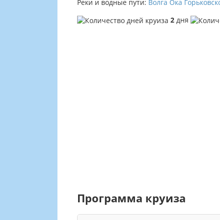
Реки и водные пути:
Волга
Ока
Горьковск
2
дня
Программа круиза