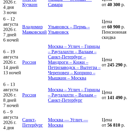
2026 г.
Кучкин
Самара
от
40 300
р.
4 дня
3 ночи
6 – 12
Цена
августа
Владимир
Ульяновск – Пермь –
от
60 900
р.
2026 г.
Маяковский
Ульяновск
Пенсионная
7 дней
скидка
6 ночей
Москва – Углич – Горицы
6 – 19
– Рауталахти – Валаам –
августа
Санкт-Петербург –
Цена
2026 г.
Россия
Мандроги – Кижи –
от
245 290
р.
14 дней
Петрозаводск – Вытегра –
13 ночей
Череповец – Коприно –
Мышкин – Москва
6 – 13
августа
Москва – Углич – Горицы
Цена
2026 г.
Россия
– Рауталахти – Валаам –
от
141 490
р.
8 дней
Санкт-Петербург
7 ночей
6 – 9
августа
Санкт-
Москва — Углич —
Цена
2026 г.
Петербург
Москва
от
56 810
р.
4 дня