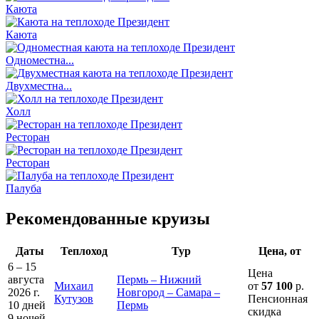
Каюта
Каюта
Одноместна...
Двухместна...
Холл
Ресторан
Ресторан
Палуба
Рекомендованные круизы
Даты
Теплоход
Тур
Цена, от
6 – 15
Цена
августа
Пермь – Нижний
Михаил
от
57 100
р.
2026 г.
Новгород – Самара –
Кутузов
Пенсионная
10 дней
Пермь
скидка
9 ночей