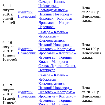
Самара – Казань –
6 – 11
Чебоксары –
Цена
августа
Козьмодемьянск –
Дмитрий
от
27 900
р.
2026 г.
Нижний Новгород –
Пожарский
Пенсионная
6 дней
Чкаловск – Кострома –
скидка
5 ночей
Ярославль – Коприно –
Череповец
Самара – Казань –
Чебоксары –
Козьмодемьянск –
6 – 16
Нижний Новгород –
Цена
августа
Дмитрий
Чкаловск – Кострома –
от
64 100
р.
2026 г.
Пожарский
Ярославль – Коприно –
Пенсионная
11 дней
Череповец – Горицы –
скидка
10 ночей
Кижи – Мандроги –
Старая Ладога – Санкт-
Петербург
Самара – Казань –
Чебоксары –
Козьмодемьянск –
6 – 17
Нижний Новгород –
Цена
августа
Дмитрий
Чкаловск – Кострома –
от
70 500
р.
2026 г.
Пожарский
Ярославль – Коприно –
Пенсионная
12 дней
Череповец – Горицы –
скидка
11 ночей
Кижи – Мандроги –