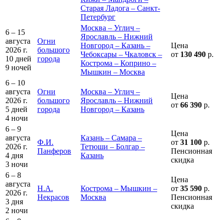
Старая Ладога – Санкт-
Петербург
Москва – Углич –
6 – 15
Ярославль – Нижний
августа
Огни
Новгород – Казань –
Цена
2026 г.
большого
Чебоксары – Чкаловск –
от
130 490
р.
10 дней
города
Кострома – Коприно –
9 ночей
Мышкин – Москва
6 – 10
августа
Огни
Москва – Углич –
Цена
2026 г.
большого
Ярославль – Нижний
от
66 390
р.
5 дней
города
Новгород – Казань
4 ночи
6 – 9
Цена
августа
Казань – Самара –
Ф.И.
от
31 100
р.
2026 г.
Тетюши – Болгар –
Панферов
Пенсионная
4 дня
Казань
скидка
3 ночи
6 – 8
Цена
августа
Н.А.
Кострома – Мышкин –
от
35 590
р.
2026 г.
Некрасов
Москва
Пенсионная
3 дня
скидка
2 ночи