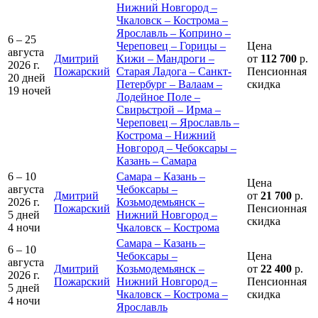
Нижний Новгород –
Чкаловск – Кострома –
Ярославль – Коприно –
6 – 25
Череповец – Горицы –
Цена
августа
Дмитрий
Кижи – Мандроги –
от
112 700
р.
2026 г.
Пожарский
Старая Ладога – Санкт-
Пенсионная
20 дней
Петербург – Валаам –
скидка
19 ночей
Лодейное Поле –
Свирьстрой – Ирма –
Череповец – Ярославль –
Кострома – Нижний
Новгород – Чебоксары –
Казань – Самара
6 – 10
Самара – Казань –
Цена
августа
Чебоксары –
Дмитрий
от
21 700
р.
2026 г.
Козьмодемьянск –
Пожарский
Пенсионная
5 дней
Нижний Новгород –
скидка
4 ночи
Чкаловск – Кострома
Самара – Казань –
6 – 10
Чебоксары –
Цена
августа
Дмитрий
Козьмодемьянск –
от
22 400
р.
2026 г.
Пожарский
Нижний Новгород –
Пенсионная
5 дней
Чкаловск – Кострома –
скидка
4 ночи
Ярославль