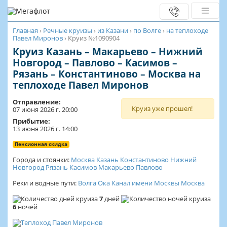
Главная
›
Речные круизы
›
из Казани
›
по Волге
›
на теплоходе
Павел Миронов
›
Круиз №1090904
Круиз Казань – Макарьево – Нижний
Новгород – Павлово – Касимов –
Рязань – Константиново – Москва на
теплоходе Павел Миронов
Отправление:
Круиз уже прошел!
07 июня 2026 г. 20:00
Прибытие:
13 июня 2026 г. 14:00
Пенсионная скидка
Города и стоянки:
Москва
Казань
Константиново
Нижний
Новгород
Рязань
Касимов
Макарьево
Павлово
Реки и водные пути:
Волга
Ока
Канал имени Москвы
Москва
7
дней
6
ночей