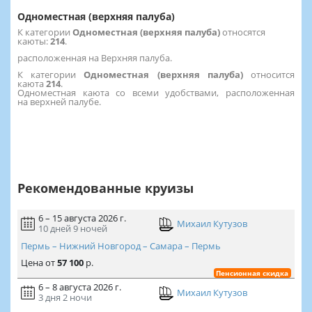
Одноместная (верхняя палуба)
К категории
Одноместная (верхняя палуба)
относятся
каюты:
214
.
расположенная на Верхняя палуба.
К категории
Одноместная (верхняя палуба)
относится
каюта
214
.
Одноместная каюта со всеми удобствами, расположенная
на верхней палубе.
Рекомендованные круизы
6 – 15 августа 2026 г.
Михаил Кутузов
10 дней
9 ночей
Пермь – Нижний Новгород – Самара – Пермь
Цена
от
57 100
р.
Пенсионная скидка
6 – 8 августа 2026 г.
Михаил Кутузов
3 дня
2 ночи