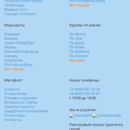
Сколько стоит круиз?
Из Ростова-на-Дону
Теплоходы
Все города
Водные пути
Города и стоянки
Маршруты
Круизы по рекам
Карелия
По Волге
Валаам
По Оке
Санкт-Петербург
По Дону
Пермь
По Каме
Нижний Новгород
По Байкалу
Самару
По Енисею
Астрахань
Все реки
Ростов-на-Дону
Все города
Мегафлот
Наши телефоны:
Новости
+7 (495) 647-24-20
О компании
+8 (800) 100-35-61
Отзывы о круизах
c 10:00 до 18:00
Вопросы и ответы
Памятка туристу
Мы в соцсетях:
Свадебное путешествие
Агентствам
Контакты
Реестровый номер турагента
серия