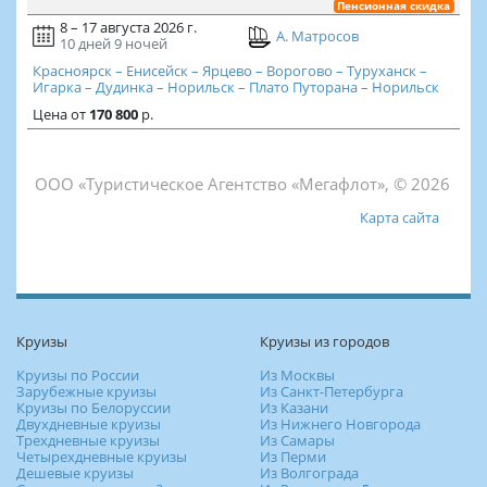
Пенсионная скидка
8 – 17 августа 2026 г.
А. Матросов
10 дней
9 ночей
Красноярск – Енисейск – Ярцево – Ворогово – Туруханск –
Игарка – Дудинка – Норильск – Плато Путорана – Норильск
Цена
от
170 800
р.
ООО «Туристическое Агентство «Мегафлот», © 2026
Карта сайта
Круизы
Круизы из городов
Круизы по России
Из Москвы
Зарубежные круизы
Из Санкт-Петербурга
Круизы по Белоруссии
Из Казани
Двухдневные круизы
Из Нижнего Новгорода
Трехдневные круизы
Из Самары
Четырехдневные круизы
Из Перми
Дешевые круизы
Из Волгограда