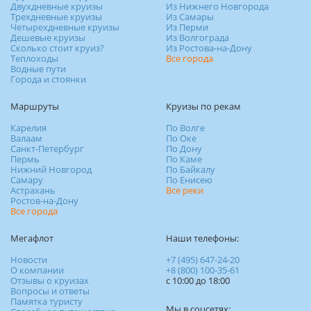
Двухдневные круизы
Из Нижнего Новгорода
Трехдневные круизы
Из Самары
Четырехдневные круизы
Из Перми
Дешевые круизы
Из Волгограда
Сколько стоит круиз?
Из Ростова-на-Дону
Теплоходы
Все города
Водные пути
Города и стоянки
Маршруты
Круизы по рекам
Карелия
По Волге
Валаам
По Оке
Санкт-Петербург
По Дону
Пермь
По Каме
Нижний Новгород
По Байкалу
Самару
По Енисею
Астрахань
Все реки
Ростов-на-Дону
Все города
Мегафлот
Наши телефоны:
Новости
+7 (495) 647-24-20
О компании
+8 (800) 100-35-61
Отзывы о круизах
c 10:00 до 18:00
Вопросы и ответы
Памятка туристу
Мы в соцсетях: