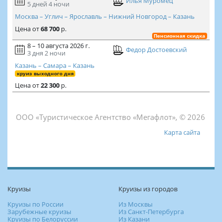
Илья Муромец
5 дней
4 ночи
Москва – Углич – Ярославль – Нижний Новгород – Казань
Цена
от
68 700
р.
Пенсионная скидка
8 – 10 августа 2026 г.
Федор Достоевский
3 дня
2 ночи
Казань – Самара – Казань
круиз выходного дня
Цена
от
22 300
р.
ООО «Туристическое Агентство «Мегафлот», © 2026
Карта сайта
Круизы
Круизы из городов
Круизы по России
Из Москвы
Зарубежные круизы
Из Санкт-Петербурга
Круизы по Белоруссии
Из Казани