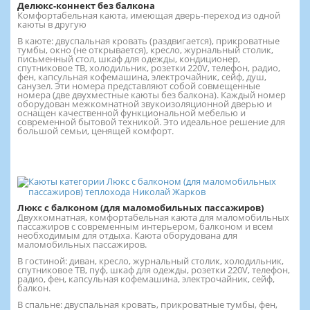
Делюкс-коннект без балкона
Комфортабельная каюта, имеющая дверь-переход из одной
каюты в другую
В каюте: двуспальная кровать (раздвигается), прикроватные
тумбы, окно (не открывается), кресло, журнальный столик,
письменный стол, шкаф для одежды, кондиционер,
спутниковое ТВ, холодильник, розетки 220V, телефон, радио,
фен, капсульная кофемашина, электрочайник, сейф, душ,
санузел. Эти номера представляют собой совмещенные
номера (две двухместные каюты без балкона). Каждый номер
оборудован межкомнатной звукоизоляционной дверью и
оснащен качественной функциональной мебелью и
современной бытовой техникой. Это идеальное решение для
большой семьи, ценящей комфорт.
Люкс с балконом (для маломобильных пассажиров)
Двухкомнатная, комфортабельная каюта для маломобильных
пассажиров с современным интерьером, балконом и всем
необходимым для отдыха. Каюта оборудована для
маломобильных пассажиров.
В гостиной: диван, кресло, журнальный столик, холодильник,
спутниковое ТВ, пуф, шкаф для одежды, розетки 220V, телефон,
радио, фен, капсульная кофемашина, электрочайник, сейф,
балкон.
В спальне: двуспальная кровать, прикроватные тумбы, фен,