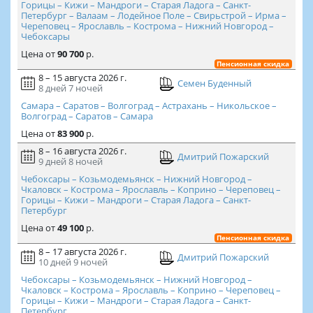
Горицы – Кижи – Мандроги – Старая Ладога – Санкт-
Петербург – Валаам – Лодейное Поле – Свирьстрой – Ирма –
Череповец – Ярославль – Кострома – Нижний Новгород –
Чебоксары
Цена
от
90 700
р.
Пенсионная скидка
8 – 15 августа 2026 г.
Семен Буденный
8 дней
7 ночей
Самара – Саратов – Волгоград – Астрахань – Никольское –
Волгоград – Саратов – Самара
Цена
от
83 900
р.
8 – 16 августа 2026 г.
Дмитрий Пожарский
9 дней
8 ночей
Чебоксары – Козьмодемьянск – Нижний Новгород –
Чкаловск – Кострома – Ярославль – Коприно – Череповец –
Горицы – Кижи – Мандроги – Старая Ладога – Санкт-
Петербург
Цена
от
49 100
р.
Пенсионная скидка
8 – 17 августа 2026 г.
Дмитрий Пожарский
10 дней
9 ночей
Чебоксары – Козьмодемьянск – Нижний Новгород –
Чкаловск – Кострома – Ярославль – Коприно – Череповец –
Горицы – Кижи – Мандроги – Старая Ладога – Санкт-
Петербург