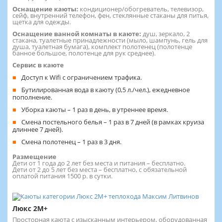
Оснащение каюты:
кондиционер/обогреватель, телевизор,
сейф, внутренний телефон, фен, стеклянные стаканы для питья,
щетка для одежды.
Оснащение ванной комнаты в каюте:
душ, зеркало, 2
стакана, туалетные принадлежности (мыло, шампунь, гель для
душа, туалетная бумага), комплект полотенец (полотенце
банное большое, полотенце для рук среднее).
Сервис в каюте
Доступ к Wifi с ограничением трафика.
Бутилированная вода в каюту (0,5 л./чел.), ежедневное
пополнение.
Уборка каюты – 1 раз в день, в утреннее время.
Смена постельного белья – 1 раз в 7 дней (в рамках круиза
длиннее 7 дней).
Смена полотенец – 1 раз в 3 дня.
Размещение
Дети от 1 года до 2 лет без места и питания – бесплатно.
Дети от 2 до 5 лет без места – бесплатно, с обязательной
оплатой питания 1500 р. в сутки.
Люкс 2М+
Просторная каюта с изысканным интерьером, оборудованная