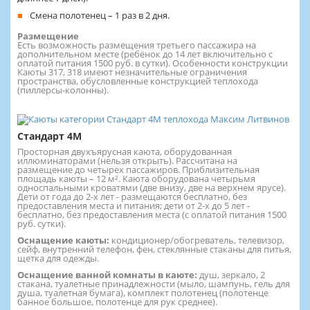
Смена полотенец – 1 раз в 2 дня.
Размещение
Есть возможность размещения третьего пассажира на
дополнительном месте (ребёнок до 14 лет включительно с
оплатой питания 1500 руб. в сутки). Особенности конструкции
Каюты 317, 318 имеют незначительные ограничения
пространства, обусловленные конструкцией теплохода
(пиллерсы-колонны).
Стандарт 4M
Просторная двухъярусная каюта, оборудованная
иллюминаторами (нельзя открыть). Рассчитана на
размещение до четырех пассажиров. Приблизительная
площадь каюты – 12 м². Каюта оборудована четырьмя
односпальными кроватями (две внизу, две на верхнем ярусе).
Дети от года до 2-х лет - размещаются бесплатно, без
предоставления места и питания; дети от 2-х до 5 лет -
бесплатно, без предоставления места (с оплатой питания 1500
руб. сутки).
Оснащение каюты:
кондиционер/обогреватель, телевизор,
сейф, внутренний телефон, фен, стеклянные стаканы для питья,
щетка для одежды.
Оснащение ванной комнаты в каюте:
душ, зеркало, 2
стакана, туалетные принадлежности (мыло, шампунь, гель для
душа, туалетная бумага), комплект полотенец (полотенце
банное большое, полотенце для рук среднее).