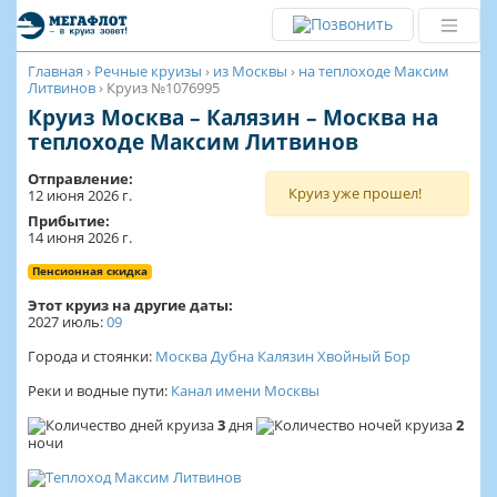
Главная
›
Речные круизы
›
из Москвы
›
на теплоходе Максим
Литвинов
›
Круиз №1076995
Круиз Москва – Калязин – Москва на
теплоходе Максим Литвинов
Отправление:
Круиз уже прошел!
12 июня 2026 г.
Прибытие:
14 июня 2026 г.
Пенсионная скидка
Этот круиз на другие даты:
2027
июль:
09
Города и стоянки:
Москва
Дубна
Калязин
Хвойный Бор
Реки и водные пути:
Канал имени Москвы
3
дня
2
ночи