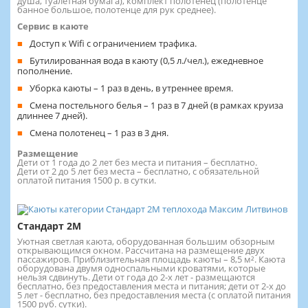
душа, туалетная бумага), комплект полотенец (полотенце
банное большое, полотенце для рук среднее).
Сервис в каюте
Доступ к Wifi с ограничением трафика.
Бутилированная вода в каюту (0,5 л./чел.), ежедневное
пополнение.
Уборка каюты – 1 раз в день, в утреннее время.
Смена постельного белья – 1 раз в 7 дней (в рамках круиза
длиннее 7 дней).
Смена полотенец – 1 раз в 3 дня.
Размещение
Дети от 1 года до 2 лет без места и питания – бесплатно.
Дети от 2 до 5 лет без места – бесплатно, с обязательной
оплатой питания 1500 р. в сутки.
Стандарт 2M
Уютная светлая каюта, оборудованная большим обзорным
открывающимся окном. Рассчитана на размещение двух
пассажиров. Приблизительная площадь каюты – 8,5 м². Каюта
оборудована двумя односпальными кроватями, которые
нельзя сдвинуть. Дети от года до 2-х лет - размещаются
бесплатно, без предоставления места и питания; дети от 2-х до
5 лет - бесплатно, без предоставления места (с оплатой питания
1500 руб. сутки).