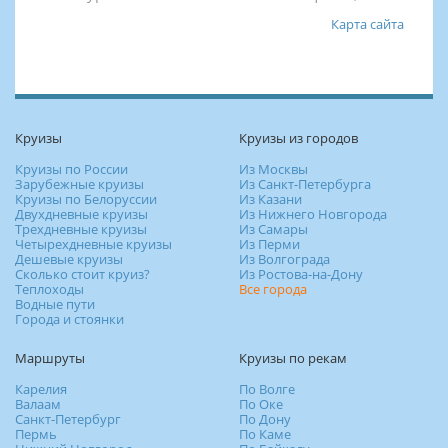
Карта сайта
Круизы
Круизы из городов
Круизы по России
Из Москвы
Зарубежные круизы
Из Санкт-Петербурга
Круизы по Белоруссии
Из Казани
Двухдневные круизы
Из Нижнего Новгорода
Трехдневные круизы
Из Самары
Четырехдневные круизы
Из Перми
Дешевые круизы
Из Волгограда
Сколько стоит круиз?
Из Ростова-на-Дону
Теплоходы
Все города
Водные пути
Города и стоянки
Маршруты
Круизы по рекам
Карелия
По Волге
Валаам
По Оке
Санкт-Петербург
По Дону
Пермь
По Каме