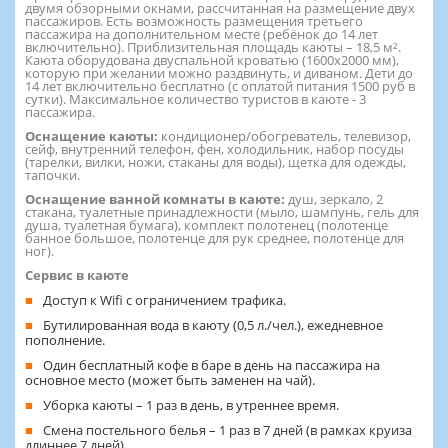
двумя обзорными окнами, рассчитанная на размещение двух
пассажиров. Есть возможность размещения третьего
пассажира на дополнительном месте (ребёнок до 14 лет
включительно). Приблизительная площадь каюты – 18,5 м².
Каюта оборудована двуспальной кроватью (1600х2000 мм),
которую при желании можно раздвинуть, и диваном. Дети до
14 лет включительно бесплатно (с оплатой питания 1500 руб в
сутки). Максимальное количество туристов в каюте - 3
пассажира.
Оснащение каюты:
кондиционер/обогреватель, телевизор,
сейф, внутренний телефон, фен, холодильник, набор посуды
(тарелки, вилки, ножи, стаканы для воды), щетка для одежды,
тапочки.
Оснащение ванной комнаты в каюте:
душ, зеркало, 2
стакана, туалетные принадлежности (мыло, шампунь, гель для
душа, туалетная бумага), комплект полотенец (полотенце
банное большое, полотенце для рук среднее, полотенце для
ног).
Сервис в каюте
Доступ к Wifi с ограничением трафика.
Бутилированная вода в каюту (0,5 л./чел.), ежедневное
пополнение.
Один бесплатный кофе в баре в день на пассажира на
основное место (может быть заменен на чай).
Уборка каюты – 1 раз в день, в утреннее время.
Смена постельного белья – 1 раз в 7 дней (в рамках круиза
длиннее 7 дней).