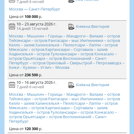
7 дней
6 ночей
Москва — Санкт-Петербург
Цена
от
108 000
р.
10 – 23 августа 2026 г.
Княжна Виктория
14 дней
13 ночей
Москва – Мышкин – Горицы – Мандроги – Валаам – остров
Тейсянсари – остров Рантасари – мыс Импиниеми – остров
Келло – залив Халинселькя – Пеллотсари – Лаппи – остров
Мякисало – остров Карпансаари – Сортавала – залив
Хиденселькя – остров Тулолансаари – остров Хонкасало –
остров Орьятсаари – остров Воспоминаний – Санкт-
Петербург – остров Ореховый – Свирьстрой – Петрозаводск –
Кижи – Кузино – Углич – Москва
Цена
от
236 500
р.
10 – 16 августа 2026 г.
Княжна Виктория
7 дней
6 ночей
Москва – Мышкин – Горицы – Мандроги – Валаам – остров
Тейсянсари – остров Рантасари – мыс Импиниеми – остров
Келло – залив Халинселькя – Пеллотсари – Лаппи – остров
Мякисало – остров Карпансаари – Сортавала – залив
Хиденселькя – остров Тулолансаари – остров Хонкасало –
остров Орьятсаари – остров Воспоминаний – Санкт-
Петербург
Цена
от
120 300
р.