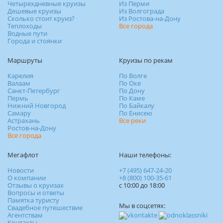
Четырехдневные круизы
Из Перми
Дешевые круизы
Из Волгограда
Сколько стоит круиз?
Из Ростова-на-Дону
Теплоходы
Все города
Водные пути
Города и стоянки
Маршруты
Круизы по рекам
Карелия
По Волге
Валаам
По Оке
Санкт-Петербург
По Дону
Пермь
По Каме
Нижний Новгород
По Байкалу
Самару
По Енисею
Астрахань
Все реки
Ростов-на-Дону
Все города
Мегафлот
Наши телефоны:
Новости
+7 (495) 647-24-20
О компании
+8 (800) 100-35-61
Отзывы о круизах
c 10:00 до 18:00
Вопросы и ответы
Памятка туристу
Мы в соцсетях:
Свадебное путешествие
Агентствам
Контакты