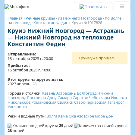
Главная
›
Речные круизы
›
из Нижнего Новгорода
›
по Волге
›
на теплоходе Константин Федин
›
Круиз №1017828
Круиз Нижний Новгород — Астрахань
— Нижний Новгород на теплоходе
Константин Федин
Отправление:
Круиз уже прошел!
18 сентября 2025 г. 20:00
Прибытие:
16 октября 2025 г. 10:00
Этот круиз на другие даты:
2027
апрель:
28
Города и стоянки:
Казань
Астрахань
Волгоград
Нижний
Новгород
Ростов-на-Дону
Самара
Саратов
Чебоксары
Ильевка
Никольское
Романовская
Свияжск
Старочеркасская
Таганрог
Ульяновск
Реки и водные пути:
Волга
Кама
Ока
Азовское море
Дон
29
дней
28
ночей