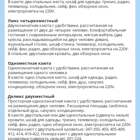
В каюте: два спальных места, шкаф для одежды, трюмо, радио,
телевизор, холодильник, сейф, фен, обзорное окно,
электророзетка на 220V.
Люкс четырехместный
Двухкомнатная каюта с удобствами, рассчитанная на
размещение от двух до четырех человек. Комфортабельная
гостиная с современным интерьером, мягкая мебель (два
кресла, раскладывающийся на двух человек диван),
журнальный столик, шкаф-стенка, телевизор, холодильник,
сейф, фен, радио, два обзорных окна, электророзетка на 220V.
В спальне: двуспальная кровать, два обзорных окна.
Одноместная каюта
Однокомнатная каюта с удобствами, рассчитанная на
размещение одного человека
В каюте: одно спальное место, шкаф для одежды, радио,
телевизор, холодильник, сейф, фен, душ, санузел,
кондиционер, обзорное окно, электророзетка на 220V.
Делюкс двухместный
Просторная однокомнатная каюта с удобствами, рассчитанная
на размещение двух человек. Расширена площадь санблока,
отдельный душ, санузел, кондиционер.
В каюте: двуспальная или две односпальные (сдвинуть нелья)
кровати, шкаф для одежды, трюмо, телевизор, холодильник,
сейф, фен, радио, одно обзорное окно, электророзетка на 220V.
Номера кают с двуспальной кроватью: 347-350, 403, 405-409,
412, 414, 419-422. Номера кают с двумя односпальными
кроватями (сдвинуть нельзя): 201-224.