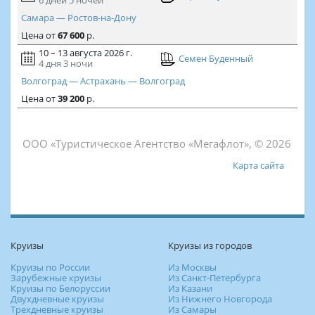
6 дней
5 ночей
Самара — Ростов-на-Дону
Цена
от
67 600
р.
10 – 13 августа 2026 г.
Семен Буденный
4 дня
3 ночи
Волгоград — Астрахань — Волгоград
Цена
от
39 200
р.
ООО «Туристическое Агентство «Мегафлот», © 2026
Карта сайта
Круизы
Круизы из городов
Круизы по России
Из Москвы
Зарубежные круизы
Из Санкт-Петербурга
Круизы по Белоруссии
Из Казани
Двухдневные круизы
Из Нижнего Новгорода
Трехдневные круизы
Из Самары