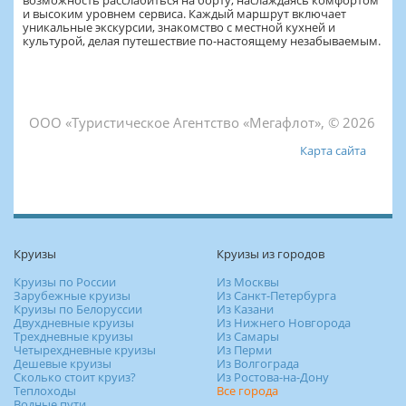
возможность расслабиться на борту, наслаждаясь комфортом
и высоким уровнем сервиса. Каждый маршрут включает
уникальные экскурсии, знакомство с местной кухней и
культурой, делая путешествие по-настоящему незабываемым.
ООО «Туристическое Агентство «Мегафлот», © 2026
Карта сайта
Круизы
Круизы из городов
Круизы по России
Из Москвы
Зарубежные круизы
Из Санкт-Петербурга
Круизы по Белоруссии
Из Казани
Двухдневные круизы
Из Нижнего Новгорода
Трехдневные круизы
Из Самары
Четырехдневные круизы
Из Перми
Дешевые круизы
Из Волгограда
Сколько стоит круиз?
Из Ростова-на-Дону
Теплоходы
Все города
Водные пути