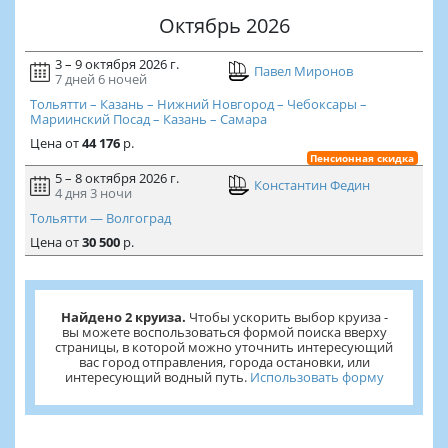
Октябрь 2026
3 – 9 октября 2026 г.
Павел Миронов
7 дней
6 ночей
Тольятти – Казань – Нижний Новгород – Чебоксары –
Мариинский Посад – Казань – Самара
Цена
от
44 176
р.
Пенсионная скидка
5 – 8 октября 2026 г.
Константин Федин
4 дня
3 ночи
Тольятти — Волгоград
Цена
от
30 500
р.
Найдено 2 круиза.
Чтобы ускорить выбор круиза -
вы можете воспользоваться формой поиска вверху
страницы, в которой можно уточнить интересующий
вас город отправления, города остановки, или
интересующий водный путь.
Использовать форму