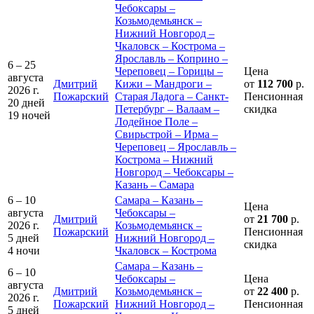
Чебоксары –
Козьмодемьянск –
Нижний Новгород –
Чкаловск – Кострома –
Ярославль – Коприно –
6 – 25
Череповец – Горицы –
Цена
августа
Дмитрий
Кижи – Мандроги –
от
112 700
р.
2026 г.
Пожарский
Старая Ладога – Санкт-
Пенсионная
20 дней
Петербург – Валаам –
скидка
19 ночей
Лодейное Поле –
Свирьстрой – Ирма –
Череповец – Ярославль –
Кострома – Нижний
Новгород – Чебоксары –
Казань – Самара
6 – 10
Самара – Казань –
Цена
августа
Чебоксары –
Дмитрий
от
21 700
р.
2026 г.
Козьмодемьянск –
Пожарский
Пенсионная
5 дней
Нижний Новгород –
скидка
4 ночи
Чкаловск – Кострома
Самара – Казань –
6 – 10
Чебоксары –
Цена
августа
Дмитрий
Козьмодемьянск –
от
22 400
р.
2026 г.
Пожарский
Нижний Новгород –
Пенсионная
5 дней