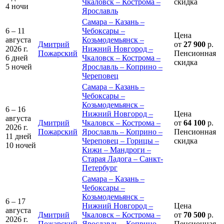
Чкаловск – Кострома –
скидка
4 ночи
Ярославль
Самара – Казань –
6 – 11
Чебоксары –
Цена
августа
Козьмодемьянск –
Дмитрий
от
27 900
р.
2026 г.
Нижний Новгород –
Пожарский
Пенсионная
6 дней
Чкаловск – Кострома –
скидка
5 ночей
Ярославль – Коприно –
Череповец
Самара – Казань –
Чебоксары –
Козьмодемьянск –
6 – 16
Нижний Новгород –
Цена
августа
Дмитрий
Чкаловск – Кострома –
от
64 100
р.
2026 г.
Пожарский
Ярославль – Коприно –
Пенсионная
11 дней
Череповец – Горицы –
скидка
10 ночей
Кижи – Мандроги –
Старая Ладога – Санкт-
Петербург
Самара – Казань –
Чебоксары –
Козьмодемьянск –
6 – 17
Нижний Новгород –
Цена
августа
Дмитрий
Чкаловск – Кострома –
от
70 500
р.
2026 г.
Пожарский
Ярославль – Коприно –
Пенсионная