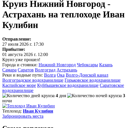
Круиз Нижний Новгород -
Астрахань на теплоходе Иван
Кулибин
Отправление:
27 июля 2026 г. 17:30
Прибытие:
01 августа 2026 г. 12:00
Круиз уже прошел!
Города и стоянки:
Нижний Новгород
Чебоксары
Казань
Самара
Саратов
Волгоград
Астрахань
Реки и водные пути:
Волга
Ока
Волго-Донской канал
Волгоградское водохранилище
Горьковское водохранилище
Каспийское море
Куйбышевское водохранилище
Саратовское
водохранилище
4
дня
3
ночи
Теплоход:
Иван Кулибин
Забронировать
места