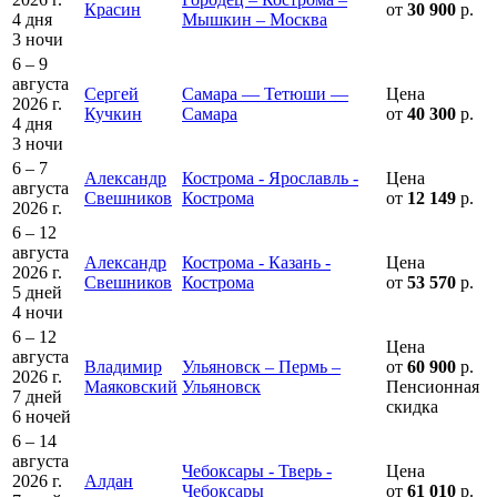
Красин
от
30 900
р.
4 дня
Мышкин – Москва
3 ночи
6 – 9
августа
Сергей
Самара — Тетюши —
Цена
2026 г.
Кучкин
Самара
от
40 300
р.
4 дня
3 ночи
6 – 7
Александр
Кострома - Ярославль -
Цена
августа
Свешников
Кострома
от
12 149
р.
2026 г.
6 – 12
августа
Александр
Кострома - Казань -
Цена
2026 г.
Свешников
Кострома
от
53 570
р.
5 дней
4 ночи
6 – 12
Цена
августа
Владимир
Ульяновск – Пермь –
от
60 900
р.
2026 г.
Маяковский
Ульяновск
Пенсионная
7 дней
скидка
6 ночей
6 – 14
августа
Чебоксары - Тверь -
Цена
2026 г.
Алдан
Чебоксары
от
61 010
р.