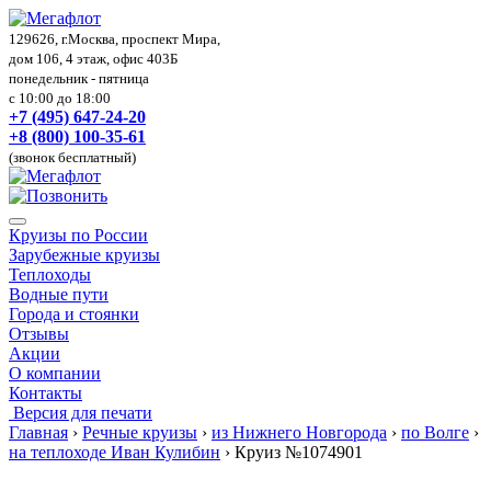
129626, г.Москва, проспект Мира,
дом 106, 4 этаж, офис 403Б
понедельник - пятница
с 10:00 до 18:00
+7 (495) 647-24-20
+8 (800) 100-35-61
(звонок бесплатный)
Круизы по России
Зарубежные круизы
Теплоходы
Водные пути
Города и стоянки
Отзывы
Акции
О компании
Контакты
Версия для печати
Главная
›
Речные круизы
›
из Нижнего Новгорода
›
по Волге
›
на теплоходе Иван Кулибин
›
Круиз №1074901