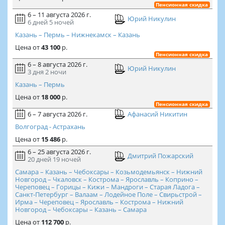
Пенсионная скидка
6 – 11 августа 2026 г.
Юрий Никулин
6 дней
5 ночей
Казань – Пермь – Нижнекамск – Казань
Цена
от
43 100
р.
Пенсионная скидка
6 – 8 августа 2026 г.
Юрий Никулин
3 дня
2 ночи
Казань – Пермь
Цена
от
18 000
р.
Пенсионная скидка
6 – 7 августа 2026 г.
Афанасий Никитин
Волгоград - Астрахань
Цена
от
15 486
р.
6 – 25 августа 2026 г.
Дмитрий Пожарский
20 дней
19 ночей
Самара – Казань – Чебоксары – Козьмодемьянск – Нижний
Новгород – Чкаловск – Кострома – Ярославль – Коприно –
Череповец – Горицы – Кижи – Мандроги – Старая Ладога –
Санкт-Петербург – Валаам – Лодейное Поле – Свирьстрой –
Ирма – Череповец – Ярославль – Кострома – Нижний
Новгород – Чебоксары – Казань – Самара
Цена
от
112 700
р.