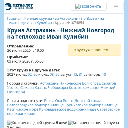
Главная
›
Речные круизы
›
из Астрахани
›
по Волге
›
на
теплоходе Иван Кулибин
›
Круиз №1074854
Круиз Астрахань - Нижний Новгород
на теплоходе Иван Кулибин
Отправление:
Круиз уже прошел!
26 июня 2026 г. 19:00
Прибытие:
03 июля 2026 г. 06:00
Этот круиз на другие даты:
2027
июнь:
02
,
20
июль:
08
,
26
август:
13
,
31
сентябрь:
18
Города и стоянки:
Астрахань
Никольское
Волгоград
Саратов
Усовка
Самара
Казань
Чебоксары
Козьмодемьянск
Нижний
Новгород
Реки и водные пути:
Волга
Ока
Волго-Донской канал
Волгоградское водохранилище
Горьковское водохранилище
Каспийское море
Куйбышевское водохранилище
Саратовское
водохранилище
6
дней
5
ночей