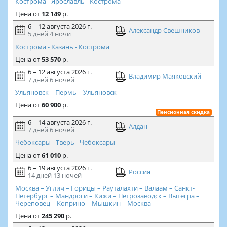
Кострома - Ярославль - Кострома
Цена
от
12 149
р.
6 – 12 августа 2026 г.
Александр Свешников
5 дней
4 ночи
Кострома - Казань - Кострома
Цена
от
53 570
р.
6 – 12 августа 2026 г.
Владимир Маяковский
7 дней
6 ночей
Ульяновск – Пермь – Ульяновск
Цена
от
60 900
р.
Пенсионная скидка
6 – 14 августа 2026 г.
Алдан
7 дней
6 ночей
Чебоксары - Тверь - Чебоксары
Цена
от
61 010
р.
6 – 19 августа 2026 г.
Россия
14 дней
13 ночей
Москва – Углич – Горицы – Рауталахти – Валаам – Санкт-
Петербург – Мандроги – Кижи – Петрозаводск – Вытегра –
Череповец – Коприно – Мышкин – Москва
Цена
от
245 290
р.