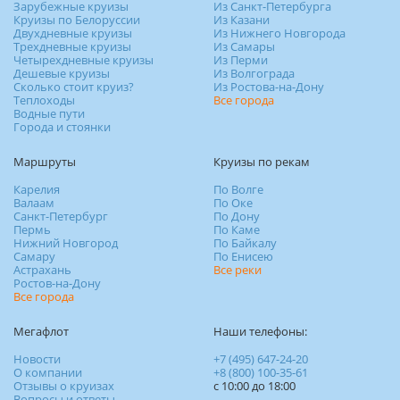
Зарубежные круизы
Из Санкт-Петербурга
Круизы по Белоруссии
Из Казани
Двухдневные круизы
Из Нижнего Новгорода
Трехдневные круизы
Из Самары
Четырехдневные круизы
Из Перми
Дешевые круизы
Из Волгограда
Сколько стоит круиз?
Из Ростова-на-Дону
Теплоходы
Все города
Водные пути
Города и стоянки
Маршруты
Круизы по рекам
Карелия
По Волге
Валаам
По Оке
Санкт-Петербург
По Дону
Пермь
По Каме
Нижний Новгород
По Байкалу
Самару
По Енисею
Астрахань
Все реки
Ростов-на-Дону
Все города
Мегафлот
Наши телефоны:
Новости
+7 (495) 647-24-20
О компании
+8 (800) 100-35-61
Отзывы о круизах
c 10:00 до 18:00
Вопросы и ответы