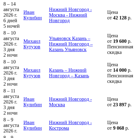
8 – 14
августа
Нижний Новгород -
Иван
Цена
2026 г.
Москва - Нижний
Кулибин
от
42 128
р.
6 дней
Новгород
5 ночей
8 – 10
Цена
августа
Ульяновск Казань –
Михаил
от
19 600
р.
2026 г.
Нижний Новгород –
Кутузов
Пенсионная
3 дня
Казань Ульяновск
скидка
2 ночи
8 – 10
Цена
августа
Михаил
Казань – Нижний
от
14 000
р.
2026 г.
Кутузов
Новгород – Казань
Пенсионная
3 дня
скидка
2 ночи
8 – 11
августа
Иван
Нижний Новгород -
Цена
2026 г.
Кулибин
Москва
от
23 897
р.
3 дня
2 ночи
8 – 9
Иван
Нижний Новгород -
Цена
августа
Кулибин
Кострома
от
9 068
р.
2026 г.
8 – 9