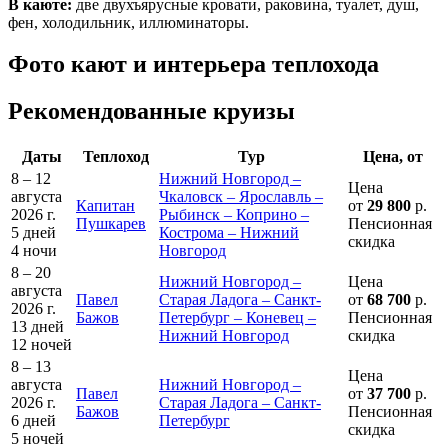
В каюте:
две двухъярусные кровати, раковина, туалет, душ,
фен, холодильник, иллюминаторы.
Фото кают и интерьера теплохода
Рекомендованные круизы
Даты
Теплоход
Тур
Цена, от
8 – 12
Нижний Новгород –
Цена
августа
Чкаловск – Ярославль –
Капитан
от
29 800
р.
2026 г.
Рыбинск – Коприно –
Пушкарев
Пенсионная
5 дней
Кострома – Нижний
скидка
4 ночи
Новгород
8 – 20
Нижний Новгород –
Цена
августа
Павел
Старая Ладога – Санкт-
от
68 700
р.
2026 г.
Бажов
Петербург – Коневец –
Пенсионная
13 дней
Нижний Новгород
скидка
12 ночей
8 – 13
Цена
августа
Нижний Новгород –
Павел
от
37 700
р.
2026 г.
Старая Ладога – Санкт-
Бажов
Пенсионная
6 дней
Петербург
скидка
5 ночей