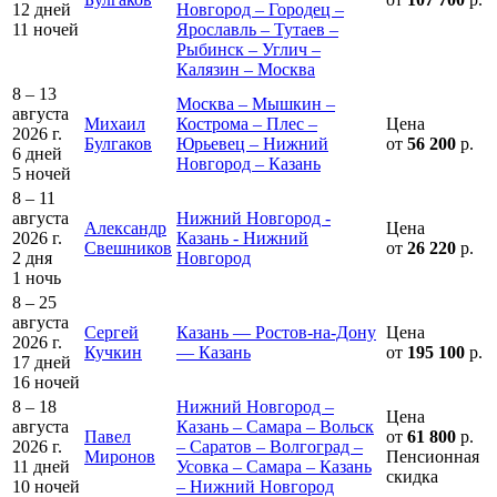
12 дней
Новгород – Городец –
11 ночей
Ярославль – Тутаев –
Рыбинск – Углич –
Калязин – Москва
8 – 13
Москва – Мышкин –
августа
Михаил
Кострома – Плес –
Цена
2026 г.
Булгаков
Юрьевец – Нижний
от
56 200
р.
6 дней
Новгород – Казань
5 ночей
8 – 11
августа
Нижний Новгород -
Александр
Цена
2026 г.
Казань - Нижний
Свешников
от
26 220
р.
2 дня
Новгород
1 ночь
8 – 25
августа
Сергей
Казань — Ростов-на-Дону
Цена
2026 г.
Кучкин
— Казань
от
195 100
р.
17 дней
16 ночей
8 – 18
Нижний Новгород –
Цена
августа
Казань – Самара – Вольск
Павел
от
61 800
р.
2026 г.
– Саратов – Волгоград –
Миронов
Пенсионная
11 дней
Усовка – Самара – Казань
скидка
10 ночей
– Нижний Новгород