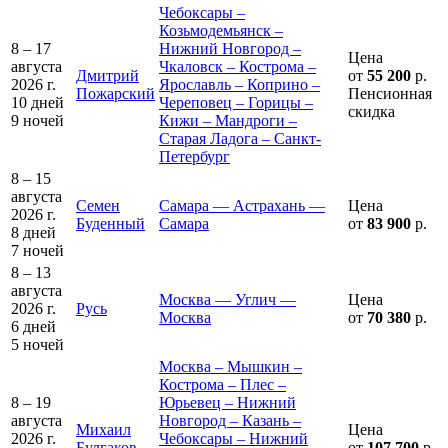
Чебоксары –
Козьмодемьянск –
8 – 17
Нижний Новгород –
Цена
августа
Чкаловск – Кострома –
Дмитрий
от
55 200
р.
2026 г.
Ярославль – Коприно –
Пожарский
Пенсионная
10 дней
Череповец – Горицы –
скидка
9 ночей
Кижи – Мандроги –
Старая Ладога – Санкт-
Петербург
8 – 15
августа
Семен
Самара — Астрахань —
Цена
2026 г.
Буденный
Самара
от
83 900
р.
8 дней
7 ночей
8 – 13
августа
Москва — Углич —
Цена
2026 г.
Русь
Москва
от
70 380
р.
6 дней
5 ночей
Москва – Мышкин –
Кострома – Плес –
8 – 19
Юрьевец – Нижний
августа
Новгород – Казань –
Михаил
Цена
2026 г.
Чебоксары – Нижний
Булгаков
от
107 700
р.