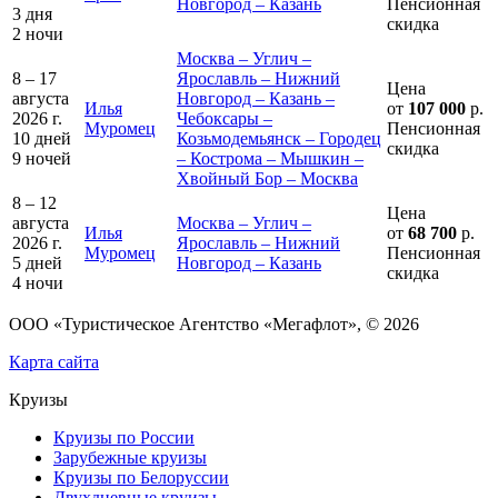
Новгород – Казань
Пенсионная
3 дня
скидка
2 ночи
Москва – Углич –
8 – 17
Ярославль – Нижний
Цена
августа
Новгород – Казань –
Илья
от
107 000
р.
2026 г.
Чебоксары –
Муромец
Пенсионная
10 дней
Козьмодемьянск – Городец
скидка
9 ночей
– Кострома – Мышкин –
Хвойный Бор – Москва
8 – 12
Цена
августа
Москва – Углич –
Илья
от
68 700
р.
2026 г.
Ярославль – Нижний
Муромец
Пенсионная
5 дней
Новгород – Казань
скидка
4 ночи
ООО «Туристическое Агентство «Мегафлот», © 2026
Карта сайта
Круизы
Круизы по России
Зарубежные круизы
Круизы по Белоруссии
Двухдневные круизы