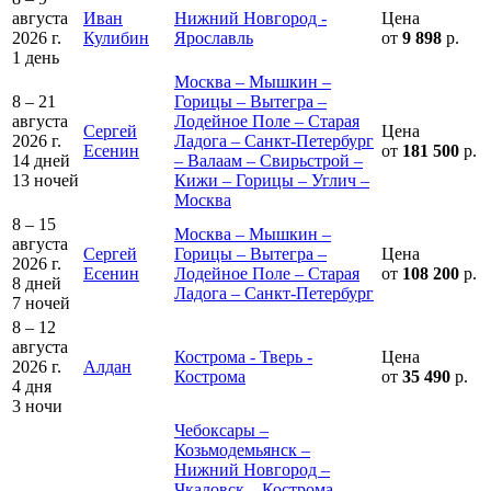
августа
Иван
Нижний Новгород -
Цена
2026 г.
Кулибин
Ярославль
от
9 898
р.
1 день
Москва – Мышкин –
8 – 21
Горицы – Вытегра –
августа
Лодейное Поле – Старая
Сергей
Цена
2026 г.
Ладога – Санкт-Петербург
Есенин
от
181 500
р.
14 дней
– Валаам – Свирьстрой –
13 ночей
Кижи – Горицы – Углич –
Москва
8 – 15
Москва – Мышкин –
августа
Сергей
Горицы – Вытегра –
Цена
2026 г.
Есенин
Лодейное Поле – Старая
от
108 200
р.
8 дней
Ладога – Санкт-Петербург
7 ночей
8 – 12
августа
Кострома - Тверь -
Цена
2026 г.
Алдан
Кострома
от
35 490
р.
4 дня
3 ночи
Чебоксары –
Козьмодемьянск –
Нижний Новгород –
Чкаловск – Кострома –