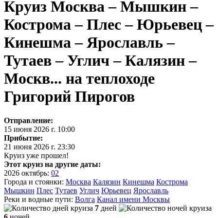
Круиз Москва – Мышкин –
Кострома – Плес – Юрьевец –
Кинешма – Ярославль –
Тутаев – Углич – Калязин –
Москв... на теплоходе
Григорий Пирогов
Отправление:
15 июня 2026 г. 10:00
Прибытие:
21 июня 2026 г. 23:30
Круиз уже прошел!
Этот круиз на другие даты:
2026
октябрь:
02
Города и стоянки:
Москва
Калязин
Кинешма
Кострома
Мышкин
Плес
Тутаев
Углич
Юрьевец
Ярославль
Реки и водные пути:
Волга
Канал имени Москвы
7
дней
6
ночей