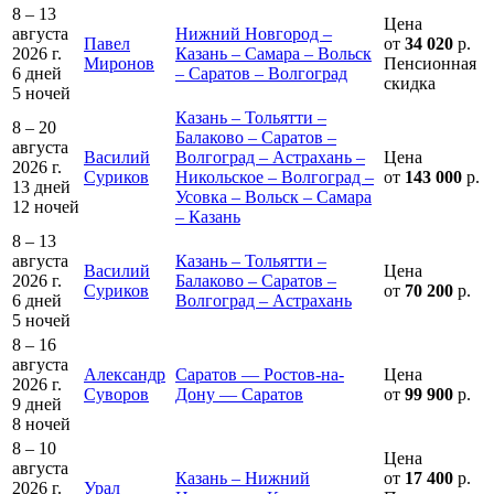
8 – 13
Цена
августа
Нижний Новгород –
Павел
от
34 020
р.
2026 г.
Казань – Самара – Вольск
Миронов
Пенсионная
6 дней
– Саратов – Волгоград
скидка
5 ночей
Казань – Тольятти –
8 – 20
Балаково – Саратов –
августа
Василий
Волгоград – Астрахань –
Цена
2026 г.
Суриков
Никольское – Волгоград –
от
143 000
р.
13 дней
Усовка – Вольск – Самара
12 ночей
– Казань
8 – 13
августа
Казань – Тольятти –
Василий
Цена
2026 г.
Балаково – Саратов –
Суриков
от
70 200
р.
6 дней
Волгоград – Астрахань
5 ночей
8 – 16
августа
Александр
Саратов — Ростов-на-
Цена
2026 г.
Суворов
Дону — Саратов
от
99 900
р.
9 дней
8 ночей
8 – 10
Цена
августа
Казань – Нижний
от
17 400
р.
2026 г.
Урал