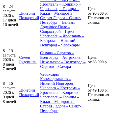
Ярославль – Коприно –
8 – 24
Череповец – Горицы –
Цена
августа
Дмитрий
Кижи – Мандроги –
от
90 700
р.
2026 г.
Пожарский
Старая Ладога – Санкт-
Пенсионная
17 дней
Петербург – Валаам –
скидка
16 ночей
Лодейное Поле –
Свирьстрой – Ирма –
Череповец – Ярославль –
Кострома – Нижний
Новгород – Чебоксары
8 – 15
Самара – Саратов –
августа
Семен
Волгоград – Астрахань –
Цена
2026 г.
Буденный
Никольское – Волгоград –
от
83 900
р.
8 дней
Саратов – Самара
7 ночей
Чебоксары –
Козьмодемьянск –
8 – 16
Нижний Новгород –
Цена
августа
Чкаловск – Кострома –
Дмитрий
от
49 100
р.
2026 г.
Ярославль – Коприно –
Пожарский
Пенсионная
9 дней
Череповец – Горицы –
скидка
8 ночей
Кижи – Мандроги –
Старая Ладога – Санкт-
Петербург