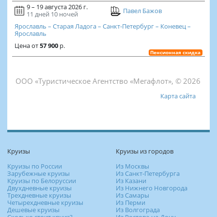
9 – 19 августа 2026 г.
Павел Бажов
11 дней
10 ночей
Ярославль – Старая Ладога – Санкт-Петербург – Коневец –
Ярославль
Цена
от
57 900
р.
Пенсионная скидка
ООО «Туристическое Агентство «Мегафлот», © 2026
Карта сайта
Круизы
Круизы из городов
Круизы по России
Из Москвы
Зарубежные круизы
Из Санкт-Петербурга
Круизы по Белоруссии
Из Казани
Двухдневные круизы
Из Нижнего Новгорода
Трехдневные круизы
Из Самары
Четырехдневные круизы
Из Перми
Дешевые круизы
Из Волгограда
Сколько стоит круиз?
Из Ростова-на-Дону