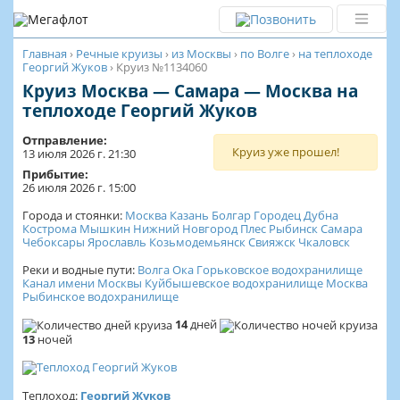
Главная
›
Речные круизы
›
из Москвы
›
по Волге
›
на теплоходе
Георгий Жуков
›
Круиз №1134060
Круиз Москва — Самара — Москва на
теплоходе Георгий Жуков
Отправление:
Круиз уже прошел!
13 июля 2026 г. 21:30
Прибытие:
26 июля 2026 г. 15:00
Города и стоянки:
Москва
Казань
Болгар
Городец
Дубна
Кострома
Мышкин
Нижний Новгород
Плес
Рыбинск
Самара
Чебоксары
Ярославль
Козьмодемьянск
Свияжск
Чкаловск
Реки и водные пути:
Волга
Ока
Горьковское водохранилище
Канал имени Москвы
Куйбышевское водохранилище
Москва
Рыбинское водохранилище
14
дней
13
ночей
Теплоход:
Георгий Жуков