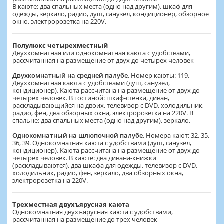
В каюте: два спальных места (одно над другим), шкаф для
одежды, зеркало, радио, душ, санузел, кондиционер, обзорное
окно, электророзетка на 220V.
Полулюкс четырехместный
Двухкомнатная или однокомнатная каюта с удобствами,
рассчитанная на размещение от двух до четырех человек
Двухкомнатный на средней палубе
. Номер каюты: 119.
Двухкомнатная каюта с удобствами (душ, санузел,
кондиционер). Каюта рассчитана на размещение от двух до
четырех человек. В гостиной: шкаф-стенка, диван,
раскладывающийся на двоих, телевизор с DVD, холодильник,
радио, фен, два обзорных окна, электророзетка на 220V. В
спальне: два спальных места (одно над другим), зеркало.
Однокомнатный на шлюпочной палубе
. Номера кают: 32, 35,
36, 39. Однокомнатная каюта с удобствами (душ, санузел,
кондиционер). Каюта рассчитана на размещение от двух до
четырех человек. В каюте: два дивана-книжки
(раскладываются), два шкафа для одежды, телевизор с DVD,
холодильник, радио, фен, зеркало, два обзорных окна,
электророзетка на 220V.
Трехместная двухъярусная каюта
Однокомнатная двухъярусная каюта с удобствами,
рассчитанная на размещение до трех человек