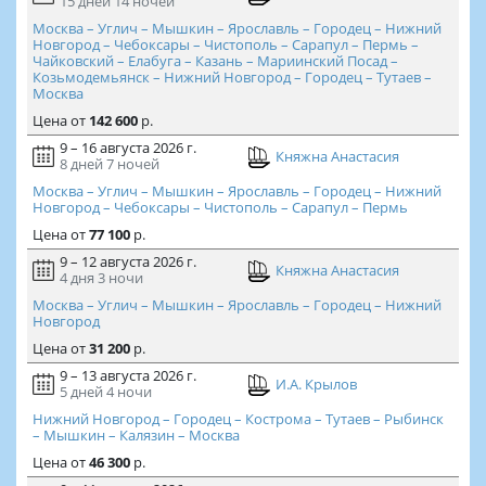
15 дней
14 ночей
Москва – Углич – Мышкин – Ярославль – Городец – Нижний
Новгород – Чебоксары – Чистополь – Сарапул – Пермь –
Чайковский – Елабуга – Казань – Мариинский Посад –
Козьмодемьянск – Нижний Новгород – Городец – Тутаев –
Москва
Цена
от
142 600
р.
9 – 16 августа 2026 г.
Княжна Анастасия
8 дней
7 ночей
Москва – Углич – Мышкин – Ярославль – Городец – Нижний
Новгород – Чебоксары – Чистополь – Сарапул – Пермь
Цена
от
77 100
р.
9 – 12 августа 2026 г.
Княжна Анастасия
4 дня
3 ночи
Москва – Углич – Мышкин – Ярославль – Городец – Нижний
Новгород
Цена
от
31 200
р.
9 – 13 августа 2026 г.
И.А. Крылов
5 дней
4 ночи
Нижний Новгород – Городец – Кострома – Тутаев – Рыбинск
– Мышкин – Калязин – Москва
Цена
от
46 300
р.