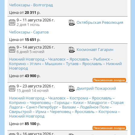
Чебоксары - Волгоград
Цена
от
20 311
р.
9 – 11 августа 2026 г.
Октябрьская Революция
2 дня
1 ночь
Чебоксары - Саратов
Цена
от
15 651
р.
9 – 14 августа 2026 г.
Космонавт Гагарин
6 дней
5 ночей
Нижний Новгород – Чкаловск – Ярославль – Рыбинск –
Коприно – Углич – Мышкин – Тутаев – Ярославль – Нижний
Новгород
Цена
от
43 900
р.
Пенсионная скидка
9 – 23 августа 2026 г.
Дмитрий Пожарский
15 дней
14 ночей
Нижний Новгород – Чкаловск – Кострома – Ярославль –
Коприно – Череповец – Горицы – Кижи – Мандроги – Старая
Ладога – Санкт-Петербург – Валаам – Лодейное Поле –
Свирьстрой – Ирма – Череповец – Ярославль – Кострома –
Нижний Новгород
Цена
от
85 100
р.
Пенсионная скидка
9 – 16 августа 2026 г.