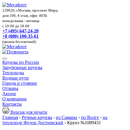
129626, г.Москва, проспект Мира,
дом 106, 4 этаж, офис 403Б
понедельник - пятница
с 10:00 до 18:00
+7 (495) 647-24-20
+8 (800) 100-35-61
(звонок бесплатный)
Круизы по России
Зарубежные круизы
Теплоходы
Водные пути
Города и стоянки
Отзывы
Акции
О компании
Контакты
Версия для печати
Главная
›
Речные круизы
›
из Самары
›
по Волге
›
на
теплоходе Федор Достоевский
›
Круиз №1089431