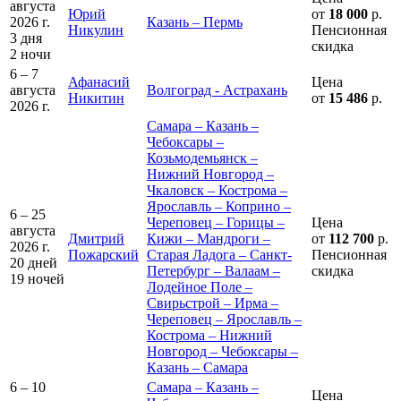
августа
Юрий
от
18 000
р.
2026 г.
Казань – Пермь
Никулин
Пенсионная
3 дня
скидка
2 ночи
6 – 7
Афанасий
Цена
августа
Волгоград - Астрахань
Никитин
от
15 486
р.
2026 г.
Самара – Казань –
Чебоксары –
Козьмодемьянск –
Нижний Новгород –
Чкаловск – Кострома –
Ярославль – Коприно –
6 – 25
Череповец – Горицы –
Цена
августа
Дмитрий
Кижи – Мандроги –
от
112 700
р.
2026 г.
Пожарский
Старая Ладога – Санкт-
Пенсионная
20 дней
Петербург – Валаам –
скидка
19 ночей
Лодейное Поле –
Свирьстрой – Ирма –
Череповец – Ярославль –
Кострома – Нижний
Новгород – Чебоксары –
Казань – Самара
6 – 10
Самара – Казань –
Цена