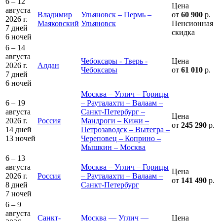
6 – 12
Цена
августа
Владимир
Ульяновск – Пермь –
от
60 900
р.
2026 г.
Маяковский
Ульяновск
Пенсионная
7 дней
скидка
6 ночей
6 – 14
августа
Чебоксары - Тверь -
Цена
2026 г.
Алдан
Чебоксары
от
61 010
р.
7 дней
6 ночей
Москва – Углич – Горицы
6 – 19
– Рауталахти – Валаам –
августа
Санкт-Петербург –
Цена
2026 г.
Россия
Мандроги – Кижи –
от
245 290
р.
14 дней
Петрозаводск – Вытегра –
13 ночей
Череповец – Коприно –
Мышкин – Москва
6 – 13
августа
Москва – Углич – Горицы
Цена
2026 г.
Россия
– Рауталахти – Валаам –
от
141 490
р.
8 дней
Санкт-Петербург
7 ночей
6 – 9
августа
Санкт-
Москва — Углич —
Цена