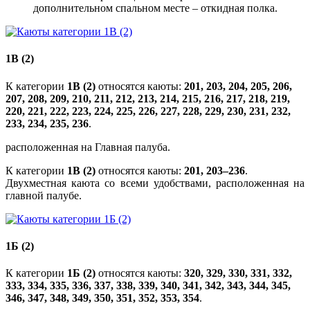
дополнительном спальном месте – откидная полка.
1В (2)
К категории
1В (2)
относятся каюты:
201, 203, 204, 205, 206,
207, 208, 209, 210, 211, 212, 213, 214, 215, 216, 217, 218, 219,
220, 221, 222, 223, 224, 225, 226, 227, 228, 229, 230, 231, 232,
233, 234, 235, 236
.
расположенная на Главная палуба.
К категории
1В (2)
относятся каюты:
201, 203–236
.
Двухместная каюта со всеми удобствами, расположенная на
главной палубе.
1Б (2)
К категории
1Б (2)
относятся каюты:
320, 329, 330, 331, 332,
333, 334, 335, 336, 337, 338, 339, 340, 341, 342, 343, 344, 345,
346, 347, 348, 349, 350, 351, 352, 353, 354
.