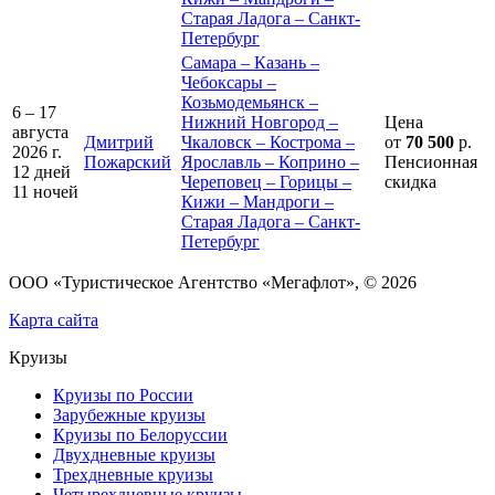
Старая Ладога – Санкт-
Петербург
Самара – Казань –
Чебоксары –
Козьмодемьянск –
6 – 17
Нижний Новгород –
Цена
августа
Дмитрий
Чкаловск – Кострома –
от
70 500
р.
2026 г.
Пожарский
Ярославль – Коприно –
Пенсионная
12 дней
Череповец – Горицы –
скидка
11 ночей
Кижи – Мандроги –
Старая Ладога – Санкт-
Петербург
ООО «Туристическое Агентство «Мегафлот», © 2026
Карта сайта
Круизы
Круизы по России
Зарубежные круизы
Круизы по Белоруссии
Двухдневные круизы
Трехдневные круизы
Четырехдневные круизы