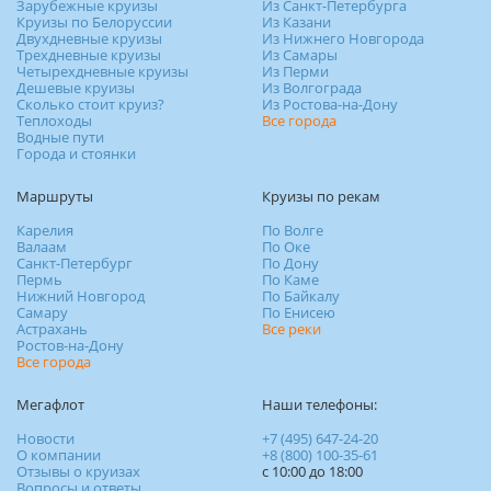
Зарубежные круизы
Из Санкт-Петербурга
Круизы по Белоруссии
Из Казани
Двухдневные круизы
Из Нижнего Новгорода
Трехдневные круизы
Из Самары
Четырехдневные круизы
Из Перми
Дешевые круизы
Из Волгограда
Сколько стоит круиз?
Из Ростова-на-Дону
Теплоходы
Все города
Водные пути
Города и стоянки
Маршруты
Круизы по рекам
Карелия
По Волге
Валаам
По Оке
Санкт-Петербург
По Дону
Пермь
По Каме
Нижний Новгород
По Байкалу
Самару
По Енисею
Астрахань
Все реки
Ростов-на-Дону
Все города
Мегафлот
Наши телефоны:
Новости
+7 (495) 647-24-20
О компании
+8 (800) 100-35-61
Отзывы о круизах
c 10:00 до 18:00
Вопросы и ответы