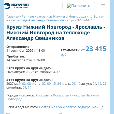
Главная
›
Речные круизы
›
из Нижнего Новгорода
›
по Волге
›
на теплоходе Александр Свешников
›
Круиз №1074444
Круиз Нижний Новгород - Ярославль -
Нижний Новгород на теплоходе
Александр Свешников
23 415
Отправление:
Стоимость:
от
11 сентября 2026 г. 13:00
руб.
Прибытие:
14 сентября 2026 г. 09:00
Этот круиз на другие даты:
2026
август:
20
,
26
сентябрь:
04
,
17
Этот круиз на другие даты:
2027
май:
02
,
08
июнь:
02
,
09
,
15
,
24
июль:
06
,
19
август:
04
,
12
,
25
сентябрь:
01
,
14
Города и стоянки:
Ярославль
Кострома
Кинешма
Нижний
Новгород
Реки и водные пути:
Волга
Ока
Горьковское водохранилище