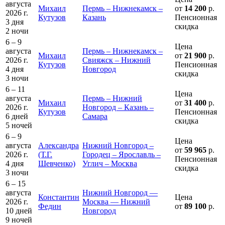
августа
Михаил
Пермь – Нижнекамск –
от
14 200
р.
2026 г.
Кутузов
Казань
Пенсионная
3 дня
скидка
2 ночи
6 – 9
Цена
августа
Пермь – Нижнекамск –
Михаил
от
21 900
р.
2026 г.
Свияжск – Нижний
Кутузов
Пенсионная
4 дня
Новгород
скидка
3 ночи
6 – 11
Цена
августа
Пермь – Нижний
Михаил
от
31 400
р.
2026 г.
Новгород – Казань –
Кутузов
Пенсионная
6 дней
Самара
скидка
5 ночей
6 – 9
Цена
августа
Александра
Нижний Новгород –
от
59 965
р.
2026 г.
(Т.Г.
Городец – Ярославль –
Пенсионная
4 дня
Шевченко)
Углич – Москва
скидка
3 ночи
6 – 15
августа
Нижний Новгород —
Константин
Цена
2026 г.
Москва — Нижний
Федин
от
89 100
р.
10 дней
Новгород
9 ночей