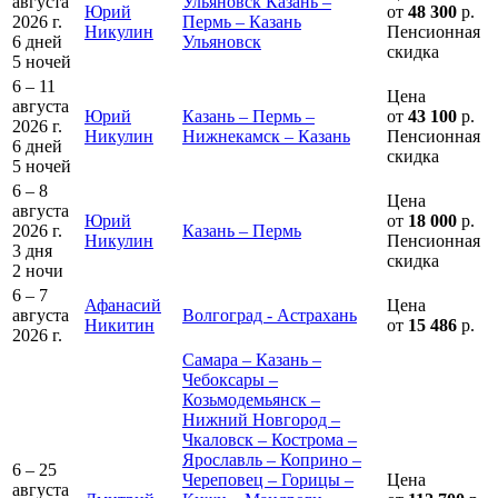
августа
Ульяновск Казань –
Юрий
от
48 300
р.
2026 г.
Пермь – Казань
Никулин
Пенсионная
6 дней
Ульяновск
скидка
5 ночей
6 – 11
Цена
августа
Юрий
Казань – Пермь –
от
43 100
р.
2026 г.
Никулин
Нижнекамск – Казань
Пенсионная
6 дней
скидка
5 ночей
6 – 8
Цена
августа
Юрий
от
18 000
р.
2026 г.
Казань – Пермь
Никулин
Пенсионная
3 дня
скидка
2 ночи
6 – 7
Афанасий
Цена
августа
Волгоград - Астрахань
Никитин
от
15 486
р.
2026 г.
Самара – Казань –
Чебоксары –
Козьмодемьянск –
Нижний Новгород –
Чкаловск – Кострома –
Ярославль – Коприно –
6 – 25
Череповец – Горицы –
Цена
августа