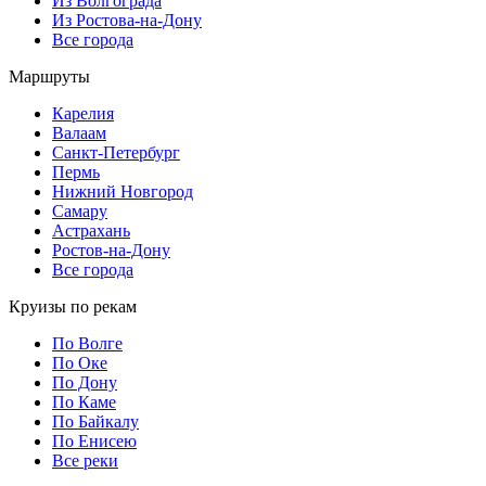
Из Волгограда
Из Ростова-на-Дону
Все города
Маршруты
Карелия
Валаам
Санкт-Петербург
Пермь
Нижний Новгород
Самару
Астрахань
Ростов-на-Дону
Все города
Круизы по рекам
По Волге
По Оке
По Дону
По Каме
По Байкалу
По Енисею
Все реки