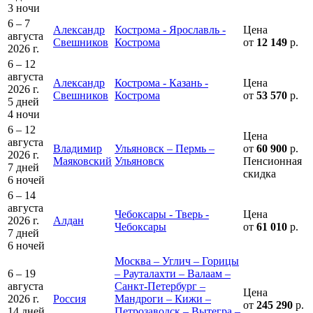
3 ночи
6 – 7
Александр
Кострома - Ярославль -
Цена
августа
Свешников
Кострома
от
12 149
р.
2026 г.
6 – 12
августа
Александр
Кострома - Казань -
Цена
2026 г.
Свешников
Кострома
от
53 570
р.
5 дней
4 ночи
6 – 12
Цена
августа
Владимир
Ульяновск – Пермь –
от
60 900
р.
2026 г.
Маяковский
Ульяновск
Пенсионная
7 дней
скидка
6 ночей
6 – 14
августа
Чебоксары - Тверь -
Цена
2026 г.
Алдан
Чебоксары
от
61 010
р.
7 дней
6 ночей
Москва – Углич – Горицы
6 – 19
– Рауталахти – Валаам –
августа
Санкт-Петербург –
Цена
2026 г.
Россия
Мандроги – Кижи –
от
245 290
р.
14 дней
Петрозаводск – Вытегра –