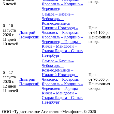
скидка
5 ночей
Ярославль – Коприно –
Череповец
Самара – Казань –
Чебоксары –
Козьмодемьянск –
6 – 16
Нижний Новгород –
Цена
августа
Дмитрий
Чкаловск – Кострома –
от
64 100
р.
2026 г.
Пожарский
Ярославль – Коприно –
Пенсионная
11 дней
Череповец – Горицы –
скидка
10 ночей
Кижи – Мандроги –
Старая Ладога – Санкт-
Петербург
Самара – Казань –
Чебоксары –
Козьмодемьянск –
6 – 17
Нижний Новгород –
Цена
августа
Дмитрий
Чкаловск – Кострома –
от
70 500
р.
2026 г.
Пожарский
Ярославль – Коприно –
Пенсионная
12 дней
Череповец – Горицы –
скидка
11 ночей
Кижи – Мандроги –
Старая Ладога – Санкт-
Петербург
ООО «Туристическое Агентство «Мегафлот», © 2026