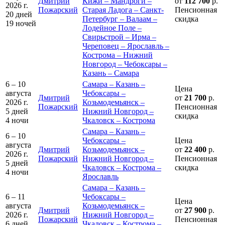
Дмитрий
Кижи – Мандроги –
от
112 700
р.
2026 г.
Пожарский
Старая Ладога – Санкт-
Пенсионная
20 дней
Петербург – Валаам –
скидка
19 ночей
Лодейное Поле –
Свирьстрой – Ирма –
Череповец – Ярославль –
Кострома – Нижний
Новгород – Чебоксары –
Казань – Самара
6 – 10
Самара – Казань –
Цена
августа
Чебоксары –
Дмитрий
от
21 700
р.
2026 г.
Козьмодемьянск –
Пожарский
Пенсионная
5 дней
Нижний Новгород –
скидка
4 ночи
Чкаловск – Кострома
Самара – Казань –
6 – 10
Чебоксары –
Цена
августа
Дмитрий
Козьмодемьянск –
от
22 400
р.
2026 г.
Пожарский
Нижний Новгород –
Пенсионная
5 дней
Чкаловск – Кострома –
скидка
4 ночи
Ярославль
Самара – Казань –
6 – 11
Чебоксары –
Цена
августа
Козьмодемьянск –
Дмитрий
от
27 900
р.
2026 г.
Нижний Новгород –
Пожарский
Пенсионная
6 дней
Чкаловск – Кострома –