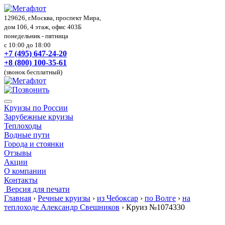
129626, г.Москва, проспект Мира,
дом 106, 4 этаж, офис 403Б
понедельник - пятница
с 10:00 до 18:00
+7 (495) 647-24-20
+8 (800) 100-35-61
(звонок бесплатный)
Круизы по России
Зарубежные круизы
Теплоходы
Водные пути
Города и стоянки
Отзывы
Акции
О компании
Контакты
Версия для печати
Главная
›
Речные круизы
›
из Чебоксар
›
по Волге
›
на
теплоходе Александр Свешников
›
Круиз №1074330