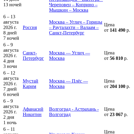
13 ночей
Череповец – Коприно –
Мышкин – Москва
6 – 13
августа
Москва – Углич – Горицы
Цена
2026 г.
Россия
– Рауталахти – Валаам –
от
141 490
р.
8 дней
Санкт-Петербург
7 ночей
6 – 9
августа
Санкт-
Москва — Углич —
Цена
2026 г.
Петербург
Москва
от
56 810
р.
4 дня
3 ночи
6 – 12
августа
Мустай
Москва — Плёс —
Цена
2026 г.
Карим
Москва
от
204 100
р.
7 дней
6 ночей
6 – 9
августа
Афанасий
Волгоград - Астрахань -
Цена
2026 г.
Никитин
Волгоград
от
23 067
р.
2 дня
1 ночь
6 – 11
Цена