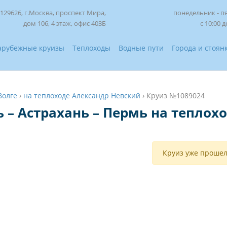
129626, г.Москва, проспект Мира,
понедельник - п
дом 106, 4 этаж, офис 403Б
с 10:00 д
арубежные круизы
Теплоходы
Водные пути
Города и стоян
Волге
›
на теплоходе Александр Невский
›
Круиз №1089024
ь – Астрахань – Пермь на теплох
Круиз уже прошел