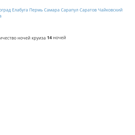
оград
Елабуга
Пермь
Самара
Сарапул
Саратов
Чайковский
а
14
ночей