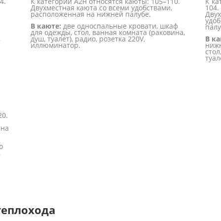
4.
К категории А2н относятся каюты: 105–110.
К ка
Двухместная каюта со всеми удобствами,
104.
расположенная на нижней палубе.
Двух
удоб
В каюте:
две односпальные кровати, шкаф
палу
для одежды, стол, ванная комната (раковина,
,
душ, туалет), радио, розетка 220V,
В ка
иллюминатор.
нижн
стол
туал
20.
 на
о
,
теплохода