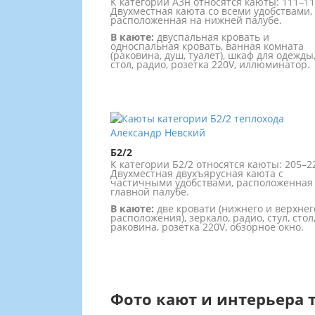
К категории А3н относятся каюты: 111–11
Двухместная каюта со всеми удобствами,
расположенная на нижней палубе.
В каюте:
двуспальная кровать и
односпальная кровать, ванная комната
(раковина, душ, туалет), шкаф для одежды
стол, радио, розетка 220V, иллюминатор.
Б2/2
К категории Б2/2 относятся каюты: 205–2
Двухместная двухъярусная каюта с
частичными удобствами, расположенная
главной палубе.
В каюте:
две кровати (нижнего и верхнег
расположения), зеркало, радио, стул, стол
раковина, розетка 220V, обзорное окно.
Фото кают и интерьера 