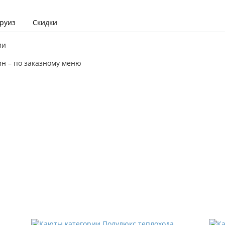
круиз
Скидки
ии
ин – по заказному меню