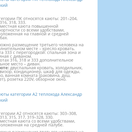
тегории ПК относятся каюты: 201–204,
316, 318, 333.
хместная каюта повышенной
ортности со всеми удобствами,
оложенная на главной и средней
бах.
ожно размещение третьего человека на
лнительном месте – кресло-кровать.
а 333 с перегородкой: спальная зона и
иная с диваном.
ютах 316, 318 и 333 дополнительное
ьное место – диван.
юте:
двуспальная кровать, холодильник,
визор, кондиционер, шкаф для одежды,
о, ванная комната (раковина, душ,
ет), розетка 220V, обзорное окно.
тегории А2 относятся каюты: 303–308,
313, 315, 317, 319–328, 330.
местная каюта со всеми удобствами,
оложенная на средней палубе.
ожно размещение третьего человека на