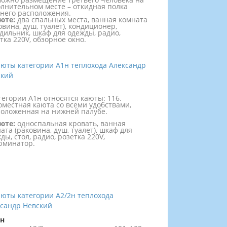
лнительном месте – откидная полка
него расположения.
юте:
два спальных места, ванная комната
овина, душ, туалет), кондиционер,
дильник, шкаф для одежды, радио,
тка 220V, обзорное окно.
тегории А1н относятся каюты: 116.
местная каюта со всеми удобствами,
оложенная на нижней палубе.
юте:
односпальная кровать, ванная
ата (раковина, душ, туалет), шкаф для
ды, стол, радио, розетка 220V,
юминатор.
2н