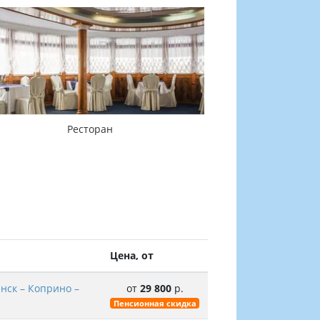
Ресторан
Чит
Цена, от
нск – Коприно –
от
29 800
р.
Пенсионная скидка