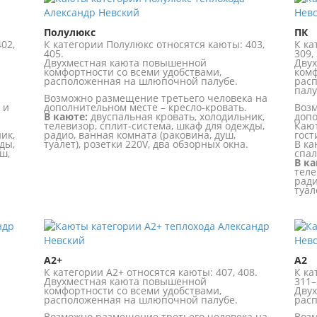
Полулюкс
ПК
02,
К категории Полулюкс относятся каюты: 403,
К ка
405.
309, 
Двухместная каюта повышенной
Дву
комфортности со всеми удобствами,
комф
расположенная на шлюпочной палубе.
расп
палу
Возможно размещение третьего человека на
 и
дополнительном месте – кресло-кровать.
Возм
В каюте:
двуспальная кровать, холодильник,
допо
телевизор, сплит-система, шкаф для одежды,
Кают
ик,
радио, ванная комната (раковина, душ,
гост
ды,
туалет), розетки 220V, два обзорных окна.
В ка
ш,
спал
В ка
теле
ради
туал
А2+
А2
К категории А2+ относятся каюты: 407, 408.
К ка
Двухместная каюта повышенной
311–
комфортности со всеми удобствами,
Двух
расположенная на шлюпочной палубе.
расп
Возможно размещение третьего человека на
Возм