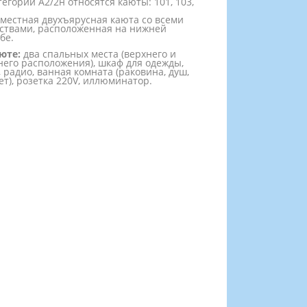
тегории А2/2н относятся каюты: 101, 103,
местная двухъярусная каюта со всеми
ствами, расположенная на нижней
бе.
юте:
два спальных места (верхнего и
его расположения), шкаф для одежды,
, радио, ванная комната (раковина, душ,
ет), розетка 220V, иллюминатор.