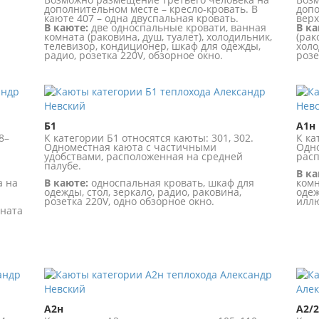
дополнительном месте – кресло-кровать. В
допо
каюте 407 – одна двуспальная кровать.
верх
В каюте:
две односпальные кровати, ванная
В ка
комната (раковина, душ, туалет), холодильник,
(рак
телевизор, кондиционер, шкаф для одежды,
холо
радио, розетка 220V, обзорное окно.
розе
Б1
А1н
8–
К категории Б1 относятся каюты: 301, 302.
К ка
Одноместная каюта с частичными
Одно
удобствами, расположенная на средней
расп
палубе.
В ка
а на
В каюте:
односпальная кровать, шкаф для
комн
одежды, стол, зеркало, радио, раковина,
одеж
розетка 220V, одно обзорное окно.
илл
мната
А2н
А2/