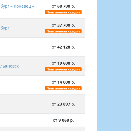
бург – Коневец –
от
68 700
р.
Пенсионная скидка
от
37 700
р.
рбург
Пенсионная скидка
от
42 128
р.
от
19 600
р.
Ульяновск
Пенсионная скидка
от
14 000
р.
Пенсионная скидка
от
23 897
р.
от
9 068
р.