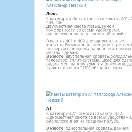
Люкс
К категории Люкс относятся каюты: 401, 4
404, 406.
Двухместная каюта повышенной
комфортности со всеми удобствами,
расположенная на шлюпочной палубе.
В каютах 401 и 402 две односпальные
кровати. Возможно размещение третьего
четвертого человека на дополнительных
местах – диван.
В каюте:
двуспальная кровать, холодильн
телевизор, сплит-система, шкаф для одеж
радио, фен, ванная комната (раковина, ду
туалет), розетки 220V, обзорные окна.
А1
К категории А1 относится каюта: 337.
Одноместная каюта со всеми удобствами,
расположенная на средней палубе.
В каюте:
односпальная кровать, ванная
комната (раковина, душ, туалет),