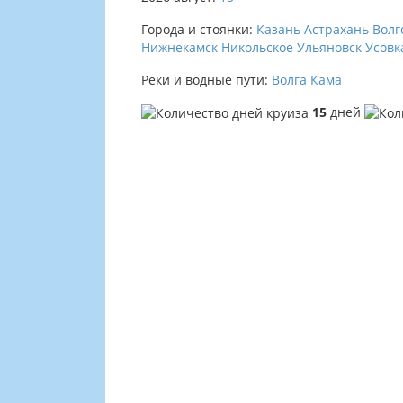
Города и стоянки:
Казань
Астрахань
Волг
Нижнекамск
Никольское
Ульяновск
Усовк
Реки и водные пути:
Волга
Кама
15
дней