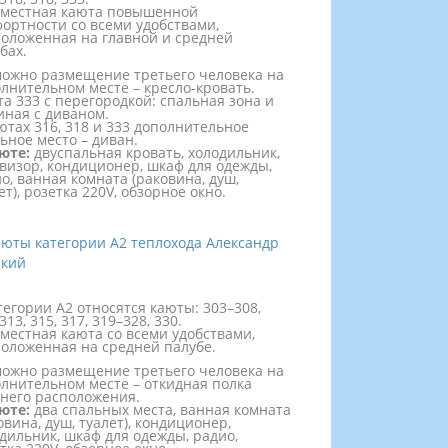
хместная каюта повышенной
ортности со всеми удобствами,
оложенная на главной и средней
бах.
ожно размещение третьего человека на
лнительном месте – кресло-кровать.
а 333 с перегородкой: спальная зона и
иная с диваном.
ютах 316, 318 и 333 дополнительное
ьное место – диван.
юте:
двуспальная кровать, холодильник,
визор, кондиционер, шкаф для одежды,
о, ванная комната (раковина, душ,
ет), розетка 220V, обзорное окно.
тегории А2 относятся каюты: 303–308,
313, 315, 317, 319–328, 330.
местная каюта со всеми удобствами,
оложенная на средней палубе.
ожно размещение третьего человека на
лнительном месте – откидная полка
него расположения.
юте:
два спальных места, ванная комната
овина, душ, туалет), кондиционер,
дильник, шкаф для одежды, радио,