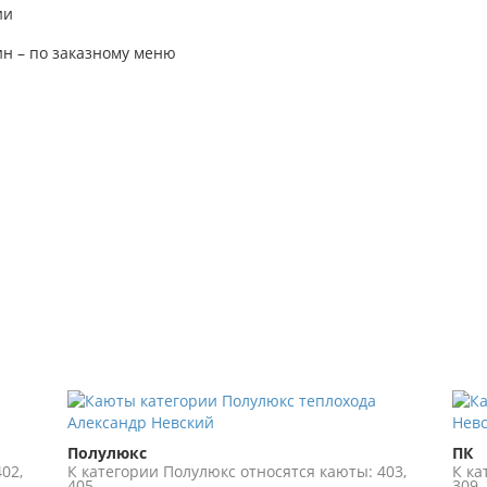
ии
ин – по заказному меню
Полулюкс
ПК
02,
К категории Полулюкс относятся каюты: 403,
К ка
405.
309, 