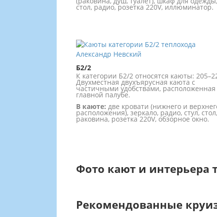
(раковина, душ, туалет), шкаф для одежды
стол, радио, розетка 220V, иллюминатор.
Б2/2
К категории Б2/2 относятся каюты: 205–2
Двухместная двухъярусная каюта с
частичными удобствами, расположенная
главной палубе.
В каюте:
две кровати (нижнего и верхнег
расположения), зеркало, радио, стул, стол
раковина, розетка 220V, обзорное окно.
Фото кают и интерьера 
Рекомендованные круи