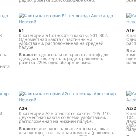
радио, розетка 220V, обзорное окно.
розе
Б1
А1н
8–
К категории Б1 относятся каюты: 301, 302.
К ка
Одноместная каюта с частичными
Одно
удобствами, расположенная на средней
расп
палубе.
В ка
а на
В каюте:
односпальная кровать, шкаф для
комн
одежды, стол, зеркало, радио, раковина,
одеж
розетка 220V, одно обзорное окно.
илл
мната
А2н
А2/
4.
К категории А2н относятся каюты: 105–110.
К ка
Двухместная каюта со всеми удобствами,
104.
расположенная на нижней палубе.
Двух
удоб
В каюте:
две односпальные кровати, шкаф
палу
для одежды, стол, ванная комната (раковина,