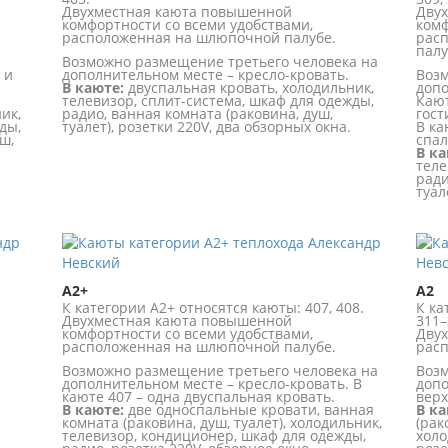
Двухместная каюта повышенной
Дву
комфортности со всеми удобствами,
комф
расположенная на шлюпочной палубе.
расп
палу
Возможно размещение третьего человека на
 и
дополнительном месте – кресло-кровать.
Возм
В каюте:
двуспальная кровать, холодильник,
допо
телевизор, сплит-система, шкаф для одежды,
Кают
ик,
радио, ванная комната (раковина, душ,
гост
ды,
туалет), розетки 220V, два обзорных окна.
В ка
ш,
спал
В ка
теле
ради
туал
А2+
А2
К категории А2+ относятся каюты: 407, 408.
К ка
Двухместная каюта повышенной
311–
комфортности со всеми удобствами,
Двух
расположенная на шлюпочной палубе.
расп
Возможно размещение третьего человека на
Возм
дополнительном месте – кресло-кровать. В
допо
каюте 407 – одна двуспальная кровать.
верх
В каюте:
две односпальные кровати, ванная
В ка
комната (раковина, душ, туалет), холодильник,
(рак
телевизор, кондиционер, шкаф для одежды,
холо