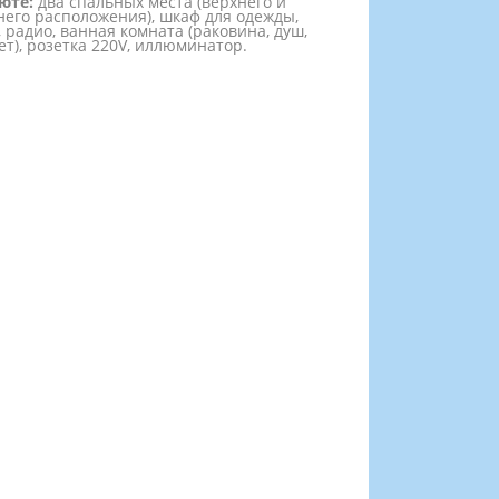
юте:
два спальных места (верхнего и
его расположения), шкаф для одежды,
, радио, ванная комната (раковина, душ,
ет), розетка 220V, иллюминатор.