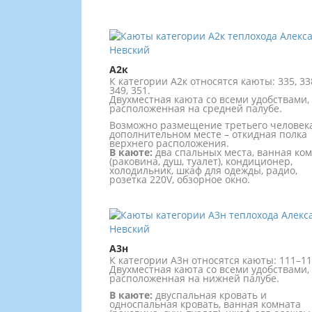
А2к
К категории А2к относятся каюты: 335, 33
349, 351.
Двухместная каюта со всеми удобствами,
расположенная на средней палубе.
Возможно размещение третьего человек
дополнительном месте – откидная полка
верхнего расположения.
В каюте:
два спальных места, ванная ко
(раковина, душ, туалет), кондиционер,
холодильник, шкаф для одежды, радио,
розетка 220V, обзорное окно.
А3н
К категории А3н относятся каюты: 111–11
Двухместная каюта со всеми удобствами,
расположенная на нижней палубе.
В каюте:
двуспальная кровать и
односпальная кровать, ванная комната