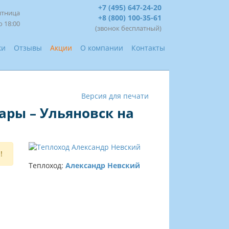
+7 (495) 647-24-20
ятница
+8 (800) 100-35-61
о 18:00
(звонок бесплатный)
ки
Отзывы
Акции
О компании
Контакты
Версия для печати
ары – Ульяновск на
!
Теплоход:
Александр Невский