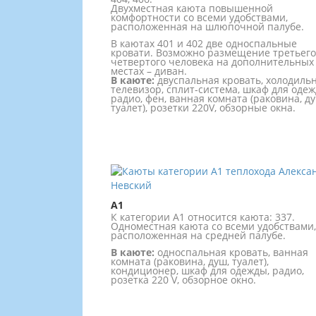
Двухместная каюта повышенной
комфортности со всеми удобствами,
расположенная на шлюпочной палубе.
В каютах 401 и 402 две односпальные
кровати. Возможно размещение третьего
четвертого человека на дополнительных
местах – диван.
В каюте:
двуспальная кровать, холодильн
телевизор, сплит-система, шкаф для одеж
радио, фен, ванная комната (раковина, ду
туалет), розетки 220V, обзорные окна.
А1
К категории А1 относится каюта: 337.
Одноместная каюта со всеми удобствами,
расположенная на средней палубе.
В каюте:
односпальная кровать, ванная
комната (раковина, душ, туалет),
кондиционер, шкаф для одежды, радио,
розетка 220 V, обзорное окно.