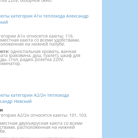
тка 220V, обзорное окно.
тегории А1н относятся каюты: 116.
местная каюта со всеми удобствами,
оложенная на нижней палубе.
юте:
односпальная кровать, ванная
ата (раковина, душ, туалет), шкаф для
ды, стол, радио, розетка 220V,
юминатор.
2н
тегории А2/2н относятся каюты: 101, 103,
местная двухъярусная каюта со всеми
ствами, расположенная на нижней
бе.