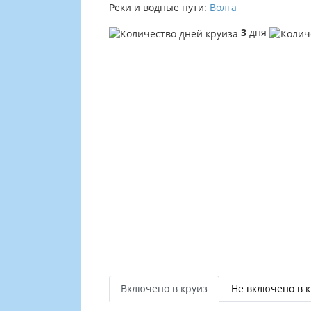
Реки и водные пути:
Волга
3
дня
Включено в круиз
Не включено в 