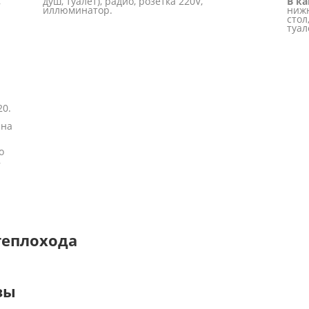
,
душ, туалет), радио, розетка 220V,
В ка
иллюминатор.
нижн
стол
туал
20.
 на
о
,
теплохода
зы