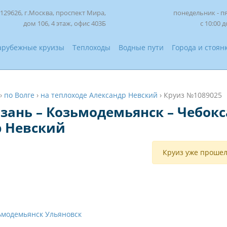
129626, г.Москва, проспект Мира,
понедельник - п
дом 106, 4 этаж, офис 403Б
с 10:00 д
арубежные круизы
Теплоходы
Водные пути
Города и стоян
›
по Волге
›
на теплоходе Александр Невский
›
Круиз №1089025
азань – Козьмодемьянск – Чебокс
р Невский
Круиз уже прошел
ьмодемьянск
Ульяновск