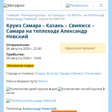
Главная
›
Речные круизы
›
из Самары
›
по Волге
›
на теплоходе
Александр Невский
›
Круиз №1089120
Круиз Самара – Казань – Свияжск –
Самара на теплоходе Александр
Невский
Отправление:
Круиз уже прошел!
06 августа 2026 г. 22:30
Прибытие:
09 августа 2026 г. 16:00
Пенсионная скидка
Города и стоянки:
Казань
Болгар
Самара
Свияжск
Ульяновск
Реки и водные пути:
Волга
4
дня
3
ночи
Теплоход:
Александр Невский