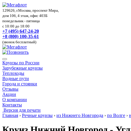
129626, г.Москва, проспект Мира,
дом 106, 4 этаж, офис 403Б
понедельник - пятница
с 10:00 до 18:00
+7 (495) 647-24-20
+8 (800) 100-35-61
(звонок бесплатный)
Круизы по России
Зарубежные круизы
Теплоходы
Водные пути
Города и стоянки
Отзывы
Акции
О компании
Контакты
Версия для печати
Главная
›
Речные круизы
›
из Нижнего Новгорода
›
по Волге
›
Круиз Нижний Новгород - Угл