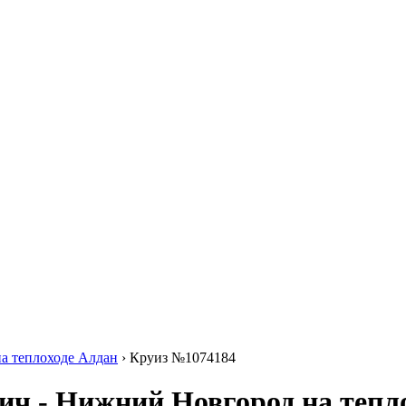
на теплоходе Алдан
›
Круиз №1074184
ич - Нижний Новгород на тепл