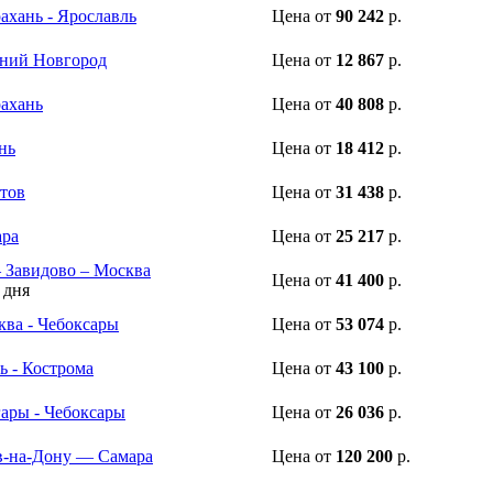
ахань - Ярославль
Цена
от
90 242
р.
жний Новгород
Цена
от
12 867
р.
рахань
Цена
от
40 808
р.
нь
Цена
от
18 412
р.
атов
Цена
от
31 438
р.
ара
Цена
от
25 217
р.
– Завидово – Москва
Цена
от
41 400
р.
 дня
ква - Чебоксары
Цена
от
53 074
р.
ь - Кострома
Цена
от
43 100
р.
гары - Чебоксары
Цена
от
26 036
р.
в-на-Дону — Самара
Цена
от
120 200
р.