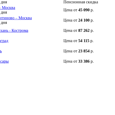
 дня
Пенсионная скидка
– Москва
Цена
от
45 090
р.
 дня
нтиново – Москва
Цена
от
24 100
р.
 дня
хань - Кострома
Цена
от
87 262
р.
оград
Цена
от
54 115
р.
ь
Цена
от
23 854
р.
ксары
Цена
от
33 386
р.