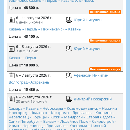
Ульяновск Казань – Пермь – Казань Ульяновск
Цена
от
48 300
р.
Пенсионная скидка
6 – 11 августа 2026 г.
Юрий Никулин
6 дней
5 ночей
Казань – Пермь – Нижнекамск – Казань
Цена
от
43 100
р.
Пенсионная скидка
6 – 8 августа 2026 г.
Юрий Никулин
3 дня
2 ночи
Казань – Пермь
Цена
от
18 000
р.
Пенсионная скидка
6 – 7 августа 2026 г.
Афанасий Никитин
Волгоград - Астрахань
Цена
от
15 486
р.
6 – 25 августа 2026 г.
Дмитрий Пожарский
20 дней
19 ночей
Самара – Казань – Чебоксары – Козьмодемьянск – Нижний
Новгород – Чкаловск – Кострома – Ярославль – Коприно –
Череповец – Горицы – Кижи – Мандроги – Старая Ладога –
Санкт-Петербург – Валаам – Лодейное Поле – Свирьстрой –
Ирма – Череповец – Ярославль – Кострома – Нижний