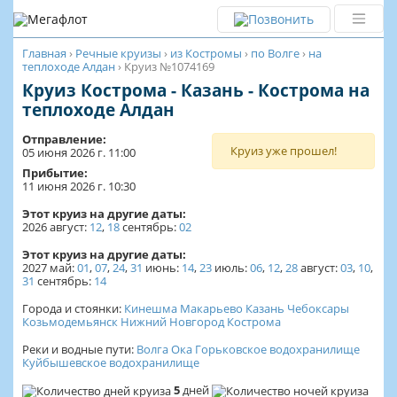
Главная
›
Речные круизы
›
из Костромы
›
по Волге
›
на
теплоходе Алдан
›
Круиз №1074169
Круиз Кострома - Казань - Кострома на
теплоходе Алдан
Отправление:
Круиз уже прошел!
05 июня 2026 г. 11:00
Прибытие:
11 июня 2026 г. 10:30
Этот круиз на другие даты:
2026
август:
12
,
18
сентябрь:
02
Этот круиз на другие даты:
2027
май:
01
,
07
,
24
,
31
июнь:
14
,
23
июль:
06
,
12
,
28
август:
03
,
10
,
31
сентябрь:
14
Города и стоянки:
Кинешма
Макарьево
Казань
Чебоксары
Козьмодемьянск
Нижний Новгород
Кострома
Реки и водные пути:
Волга
Ока
Горьковское водохранилище
Куйбышевское водохранилище
5
дней