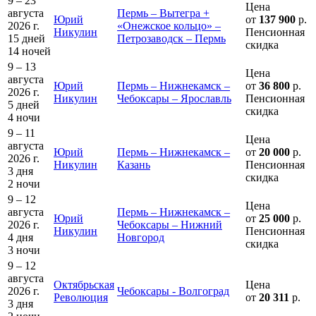
9 – 23
Цена
августа
Пермь – Вытегра +
Юрий
от
137 900
р.
2026 г.
«Онежское кольцо» –
Никулин
Пенсионная
15 дней
Петрозаводск – Пермь
скидка
14 ночей
9 – 13
Цена
августа
Юрий
Пермь – Нижнекамск –
от
36 800
р.
2026 г.
Никулин
Чебоксары – Ярославль
Пенсионная
5 дней
скидка
4 ночи
9 – 11
Цена
августа
Юрий
Пермь – Нижнекамск –
от
20 000
р.
2026 г.
Никулин
Казань
Пенсионная
3 дня
скидка
2 ночи
9 – 12
Цена
августа
Пермь – Нижнекамск –
Юрий
от
25 000
р.
2026 г.
Чебоксары – Нижний
Никулин
Пенсионная
4 дня
Новгород
скидка
3 ночи
9 – 12
августа
Октябрьская
Цена
2026 г.
Чебоксары - Волгоград
Революция
от
20 311
р.
3 дня