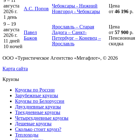
9 – 11
августа
Чебоксары - Нижний
Цена
А.С. Попов
2026 г.
Новгород - Чебоксары
от
46 196
р.
1 день
9 – 19
Ярославль – Старая
Цена
августа
Павел
Ладога – Санкт-
от
57 900
р.
2026 г.
Бажов
Петербург – Коневец –
Пенсионная
11 дней
Ярославль
скидка
10 ночей
ООО «Туристическое Агентство «Мегафлот», © 2026
Карта сайта
Круизы
Круизы по России
Зарубежные круизы
Круизы по Белоруссии
Двухдневные круизы
Трехдневные круизы
Четырехдневные круизы
Дешевые круизы
Сколько стоит круиз?
Теплоходы