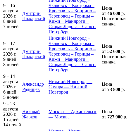
Нижний Новгород –
9 – 16
Чкаловск – Кострома –
Цена
августа
Ярославль – Коприно –
Дмитрий
от
46 000
р.
2026 г.
Череповец – Горицы –
Пожарский
Пенсионная
8 дней
Кижи – Мандроги –
скидка
7 ночей
Старая Ладога – Санкт-
Петербург
Нижний Новгород –
9 – 17
Чкаловск – Кострома –
Цена
августа
Ярославль – Коприно –
Дмитрий
от
52 600
р.
2026 г.
Череповец – Горицы –
Пожарский
Пенсионная
9 дней
Кижи – Мандроги –
скидка
8 ночей
Старая Ладога – Санкт-
Петербург
9 – 14
августа
Нижний Новгород —
Александр
Цена
2026 г.
Самара — Нижний
Радищев
от
73 800
р.
6 дней
Новгород
5 ночей
9 – 23
августа
Николай
Москва — Архангельск
Цена
2026 г.
Жарков
— Москва
от
727 900
р.
15 дней
14 ночей