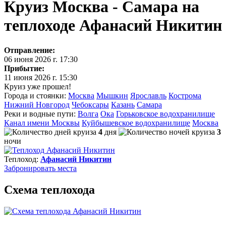
Круиз Москва - Самара на
теплоходе Афанасий Никитин
Отправление:
06 июня 2026 г. 17:30
Прибытие:
11 июня 2026 г. 15:30
Круиз уже прошел!
Города и стоянки:
Москва
Мышкин
Ярославль
Кострома
Нижний Новгород
Чебоксары
Казань
Самара
Реки и водные пути:
Волга
Ока
Горьковское водохранилище
Канал имени Москвы
Куйбышевское водохранилище
Москва
4
дня
3
ночи
Теплоход:
Афанасий Никитин
Забронировать
места
Схема теплохода