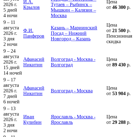
И.А.
Цена
2026 г.
Тутаев – Рыбинск –
Крылов
от
46 300
р.
5 дней
Мышкин – Калязин –
4 ночи
Москва
9 – 11
Цена
августа
Казань – Мариинский
Ф.И.
от
21 500
р.
2026 г.
Посад – Нижний
Панферов
Пенсионная
3 дня
Новгород – Казань
скидка
2 ночи
9 – 24
августа
Афанасий
Волгоград - Москва -
Цена
2026 г.
Никитин
Волгоград
от
89 430
р.
15 дней
14 ночей
9 – 17
августа
Афанасий
Цена
2026 г.
Волгоград - Москва
Никитин
от
53 904
р.
7 дней
6 ночей
9 – 13
августа
Иван
Ярославль - Москва -
Цена
2026 г.
Кулибин
Ярославль
от
29 288
р.
3 дня
2 ночи