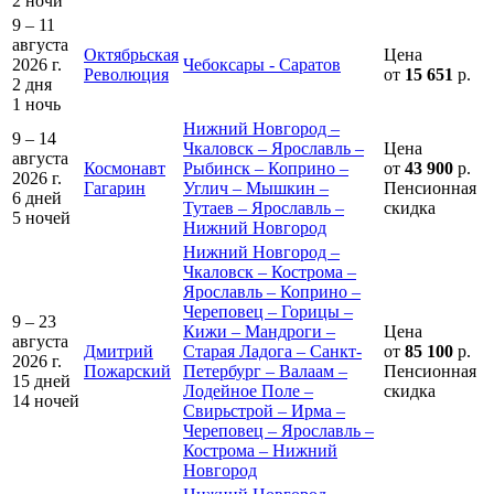
2 ночи
9 – 11
августа
Октябрьская
Цена
2026 г.
Чебоксары - Саратов
Революция
от
15 651
р.
2 дня
1 ночь
Нижний Новгород –
9 – 14
Чкаловск – Ярославль –
Цена
августа
Космонавт
Рыбинск – Коприно –
от
43 900
р.
2026 г.
Гагарин
Углич – Мышкин –
Пенсионная
6 дней
Тутаев – Ярославль –
скидка
5 ночей
Нижний Новгород
Нижний Новгород –
Чкаловск – Кострома –
Ярославль – Коприно –
Череповец – Горицы –
9 – 23
Кижи – Мандроги –
Цена
августа
Дмитрий
Старая Ладога – Санкт-
от
85 100
р.
2026 г.
Пожарский
Петербург – Валаам –
Пенсионная
15 дней
Лодейное Поле –
скидка
14 ночей
Свирьстрой – Ирма –
Череповец – Ярославль –
Кострома – Нижний
Новгород