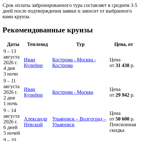
Срок оплаты забронированного тура составляет в среднем 3-5
дней после подтверждения заявки и зависит от выбранного
вами круиза.
Рекомендованные круизы
Даты
Теплоход
Тур
Цена, от
9 – 13
августа
Иван
Кострома - Москва -
Цена
2026 г.
Кулибин
Кострома
от
31 438
р.
4 дня
3 ночи
9 – 11
августа
Иван
Цена
2026 г.
Кострома - Москва
Кулибин
от
29 942
р.
2 дня
1 ночь
9 – 14
Цена
августа
Александр
Ульяновск – Волгоград –
от
50 600
р.
2026 г.
Невский
Ульяновск
Пенсионная
6 дней
скидка
5 ночей
9 – 10