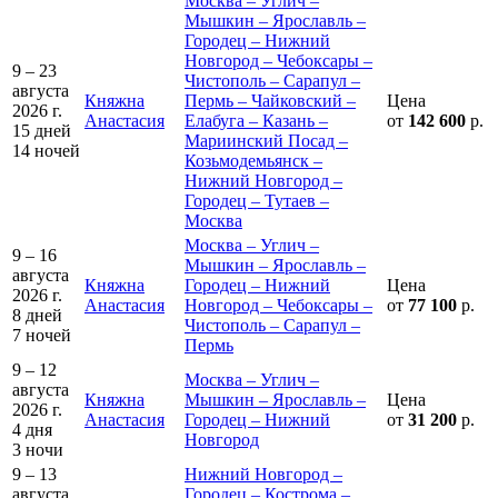
Москва – Углич –
Мышкин – Ярославль –
Городец – Нижний
Новгород – Чебоксары –
9 – 23
Чистополь – Сарапул –
августа
Княжна
Пермь – Чайковский –
Цена
2026 г.
Анастасия
Елабуга – Казань –
от
142 600
р.
15 дней
Мариинский Посад –
14 ночей
Козьмодемьянск –
Нижний Новгород –
Городец – Тутаев –
Москва
Москва – Углич –
9 – 16
Мышкин – Ярославль –
августа
Княжна
Городец – Нижний
Цена
2026 г.
Анастасия
Новгород – Чебоксары –
от
77 100
р.
8 дней
Чистополь – Сарапул –
7 ночей
Пермь
9 – 12
Москва – Углич –
августа
Княжна
Мышкин – Ярославль –
Цена
2026 г.
Анастасия
Городец – Нижний
от
31 200
р.
4 дня
Новгород
3 ночи
9 – 13
Нижний Новгород –
августа
Городец – Кострома –