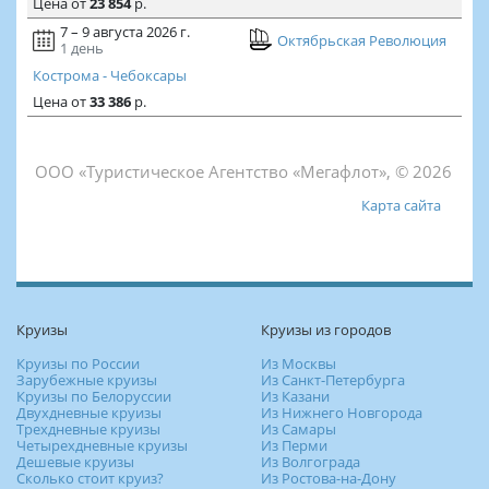
Цена
от
23 854
р.
7 – 9 августа 2026 г.
Октябрьская Революция
1 день
Кострома - Чебоксары
Цена
от
33 386
р.
ООО «Туристическое Агентство «Мегафлот», © 2026
Карта сайта
Круизы
Круизы из городов
Круизы по России
Из Москвы
Зарубежные круизы
Из Санкт-Петербурга
Круизы по Белоруссии
Из Казани
Двухдневные круизы
Из Нижнего Новгорода
Трехдневные круизы
Из Самары
Четырехдневные круизы
Из Перми
Дешевые круизы
Из Волгограда
Сколько стоит круиз?
Из Ростова-на-Дону