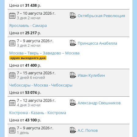
Цена
от
31 438
р.
7 – 10 августа 2026 г.
Октябрьская Революция
3 дня
2 ночи
Ярославль - Самара
Цена
от
25 217
р.
7 – 9 августа 2026 г.
Принцесса Анабелла
3 дня
2 ночи
Москва – Тверь – Завидово – Москва
круиз выходного дня
Цена
от
41 400
р.
7 – 15 августа 2026 г.
Иван Кулибин
7 дней
6 ночей
Чебоксары - Москва - Чебоксары
Цена
от
53 074
р.
7 – 12 августа 2026 г.
Александр Свешников
4 дня
3 ночи
Кострома - Казань - Кострома
Цена
от
43 100
р.
7 – 9 августа 2026 г.
А.С. Попов
1 день