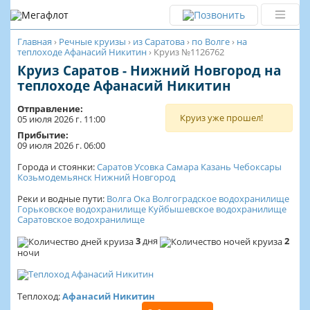
Главная
›
Речные круизы
›
из Саратова
›
по Волге
›
на
теплоходе Афанасий Никитин
›
Круиз №1126762
Круиз Саратов - Нижний Новгород на
теплоходе Афанасий Никитин
Отправление:
Круиз уже прошел!
05 июля 2026 г. 11:00
Прибытие:
09 июля 2026 г. 06:00
Города и стоянки:
Саратов
Усовка
Самара
Казань
Чебоксары
Козьмодемьянск
Нижний Новгород
Реки и водные пути:
Волга
Ока
Волгоградское водохранилище
Горьковское водохранилище
Куйбышевское водохранилище
Саратовское водохранилище
3
дня
2
ночи
Теплоход:
Афанасий Никитин