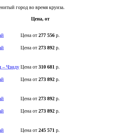
енитый город во время круиза.
Цена, от
ай
Цена
от
277 556
р.
ай
Цена
от
273 892
р.
н – Чэнду
Цена
от
310 681
р.
ай
Цена
от
273 892
р.
ай
Цена
от
273 892
р.
ай
Цена
от
273 892
р.
ай
Цена
от
245 571
р.