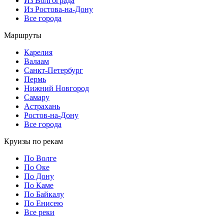
Из Волгограда
Из Ростова-на-Дону
Все города
Маршруты
Карелия
Валаам
Санкт-Петербург
Пермь
Нижний Новгород
Самару
Астрахань
Ростов-на-Дону
Все города
Круизы по рекам
По Волге
По Оке
По Дону
По Каме
По Байкалу
По Енисею
Все реки