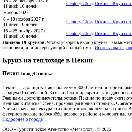
18 – 28 октября 2027 г.
Century Glory
Пекин – Круиз по
11 дней
10 ночей
Ноябрь 2027
8 – 18 ноября 2027 г.
Century Glory
Пекин – Круиз по
11 дней
10 ночей
15 – 25 ноября 2027 г.
Century Glory
Пекин – Круиз по
11 дней
10 ночей
Найдено 19 круизов.
Чтобы ускорить выбор круиза - вы можете
остановки, или интересующий водный путь.
Использовать фор
Круиз на теплоходе в Пекин
Пекин
Город/Стоянка
Пекин — столица Китая с более чем 3000-летней историей, бы
сердцем Поднебесной. За века Пекин превратился из древнего
Главными достопримечательностями Пекина по праву считаютс
Великая Китайская стена, проходящая вблизи столицы. Обязат
Уникальная архитектура этих памятников включена в список 
футуристические небоскрёбы делового района и колоритные ху
Подробнее о городе
ООО «Туристическое Агентство «Мегафлот», © 2026