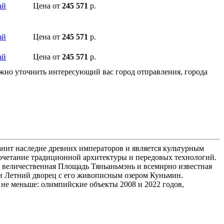
ай
Цена
от
245 571
р.
ай
Цена
от
245 571
р.
ай
Цена
от
245 571
р.
ожно уточнить интересующий вас город отправления, города
анит наследие древних императоров и является культурным
сочетание традиционной архитектуры и передовых технологий.
величественная Площадь Тяньаньмэнь и всемирно известная
 и Летний дворец с его живописным озером Куньмин.
е меньше: олимпийские объекты 2008 и 2022 годов,