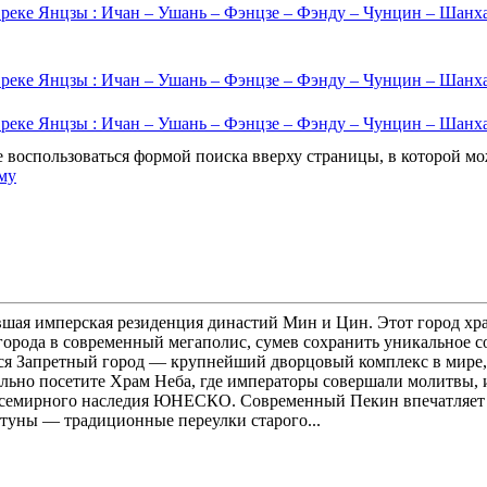
 реке Янцзы : Ичан – Ушань – Фэнцзе – Фэнду – Чунцин – Шанх
 реке Янцзы : Ичан – Ушань – Фэнцзе – Фэнду – Чунцин – Шанх
 реке Янцзы : Ичан – Ушань – Фэнцзе – Фэнду – Чунцин – Шанх
 воспользоваться формой поиска вверху страницы, в которой м
му
вшая имперская резиденция династий Мин и Цин. Этот город хр
 города в современный мегаполис, сумев сохранить уникальное 
я Запретный город — крупнейший дворцовый комплекс в мире, 
ельно посетите Храм Неба, где императоры совершали молитвы,
Всемирного наследия ЮНЕСКО. Современный Пекин впечатляет н
туны — традиционные переулки старого...