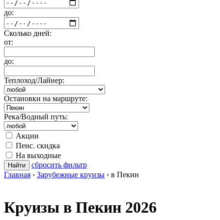
до:
Сколько дней:
от:
до:
Теплоход/Лайнер:
Остановки на маршруте:
Река/Водный путь:
Акции
Пенс. скидка
На выходные
сбросить фильтр
Найти
Главная
›
Зарубежные круизы
›
в Пекин
Круизы в Пекин 2026