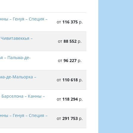
нны – Генуя – Специя –
от
116 375
р.
 Чивитавеккья –
от
88 552
р.
я – Пальма-де-
от
96 227
р.
ьма-де-Мальорка –
от
110 618
р.
 Барселона – Канны –
от
118 294
р.
нны – Генуя – Специя –
от
291 753
р.