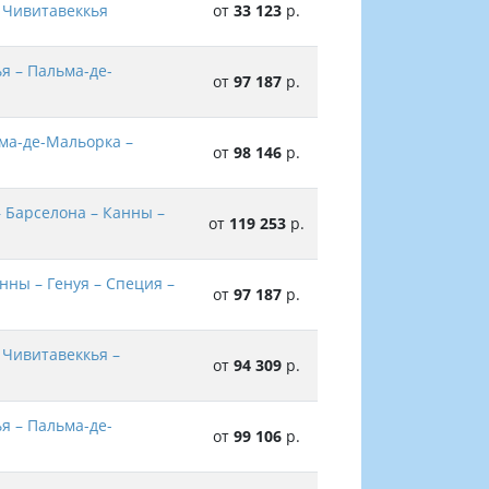
– Чивитавеккья
от
33 123
р.
я – Пальма-де-
от
97 187
р.
ьма-де-Мальорка –
от
98 146
р.
 Барселона – Канны –
от
119 253
р.
нны – Генуя – Специя –
от
97 187
р.
 Чивитавеккья –
от
94 309
р.
я – Пальма-де-
от
99 106
р.