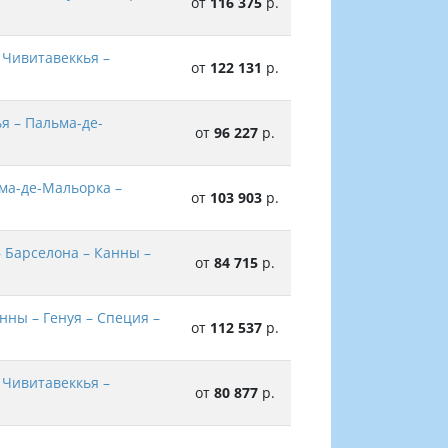
от
116 375
р.
 Чивитавеккья –
от
122 131
р.
я – Пальма-де-
от
96 227
р.
ьма-де-Мальорка –
от
103 903
р.
 Барселона – Канны –
от
84 715
р.
нны – Генуя – Специя –
от
112 537
р.
 Чивитавеккья –
от
80 877
р.