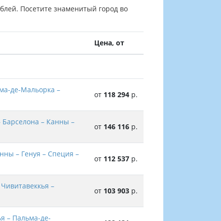
рублей. Посетите знаменитый город во
Цена, от
ьма-де-Мальорка –
от
118 294
р.
 Барселона – Канны –
от
146 116
р.
нны – Генуя – Специя –
от
112 537
р.
 Чивитавеккья –
от
103 903
р.
я – Пальма-де-