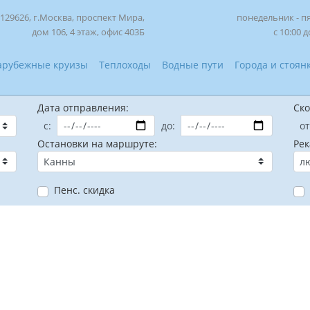
129626, г.Москва, проспект Мира,
понедельник - п
дом 106, 4 этаж, офис 403Б
с 10:00 д
арубежные круизы
Теплоходы
Водные пути
Города и стоян
Дата отправления:
Ско
с:
до:
от
Остановки на маршруте:
Рек
Пенс. скидка