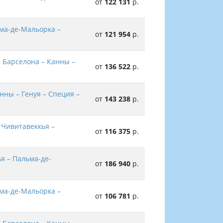
от
122 131
р.
ьма-де-Мальорка –
от
121 954
р.
 Барселона – Канны –
от
136 522
р.
нны – Генуя – Специя –
от
143 238
р.
 Чивитавеккья –
от
116 375
р.
я – Пальма-де-
от
186 940
р.
ьма-де-Мальорка –
от
106 781
р.