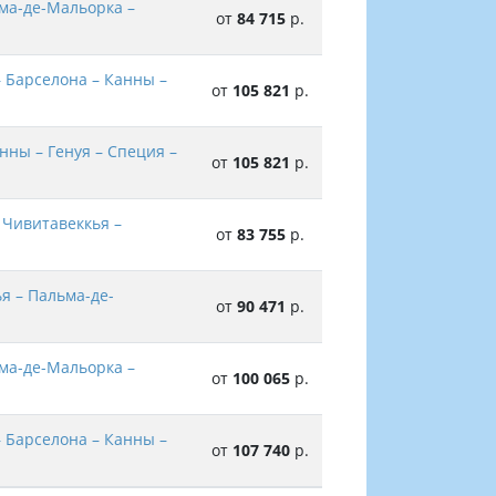
ьма-де-Мальорка –
от
84 715
р.
 Барселона – Канны –
от
105 821
р.
нны – Генуя – Специя –
от
105 821
р.
 Чивитавеккья –
от
83 755
р.
я – Пальма-де-
от
90 471
р.
ьма-де-Мальорка –
от
100 065
р.
 Барселона – Канны –
от
107 740
р.