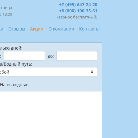
+7 (495) 647-24-20
ятница
+8 (800) 100-35-61
о 18:00
(звонок бесплатный)
ки
Отзывы
Акции
О компании
Контакты
лько дней:
:
до:
а/Водный путь:
На выходные