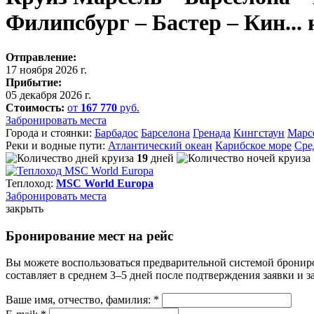
Филипсбург – Бастер – Кин...
Отправление:
17 ноября 2026 г.
Прибытие:
05 декабря 2026 г.
Стоимость:
от
167 770
руб.
Забронировать места
Города и стоянки:
Барбадос
Барселона
Гренада
Кингстаун
Марс
Реки и водные пути:
Атлантический океан
Карибское море
Сре
19
дней
Теплоход:
MSC World Europa
Забронировать
места
закрыть
Бронирование мест на рейс
Вы можете воспользоваться предварительной системой бронир
составляет в среднем 3–5 дней после подтверждения заявки и 
Ваше имя, отчество, фамилия: *