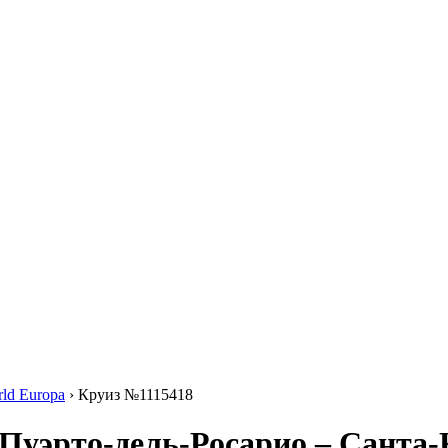
ld Europa
›
Круиз №1115418
 Пуэрто-дель-Росарио – Санта-