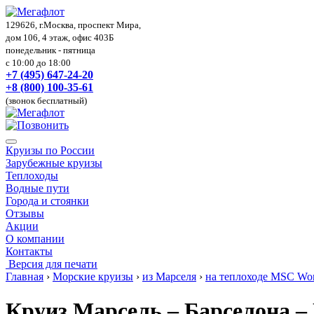
129626, г.Москва, проспект Мира,
дом 106, 4 этаж, офис 403Б
понедельник - пятница
с 10:00 до 18:00
+7 (495) 647-24-20
+8 (800) 100-35-61
(звонок бесплатный)
Круизы по России
Зарубежные круизы
Теплоходы
Водные пути
Города и стоянки
Отзывы
Акции
О компании
Контакты
Версия для печати
Главная
›
Морские круизы
›
из Марселя
›
на теплоходе MSC Wor
Круиз Марсель – Барселона –