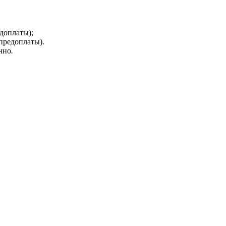
едоплаты);
 предоплаты).
чно
.