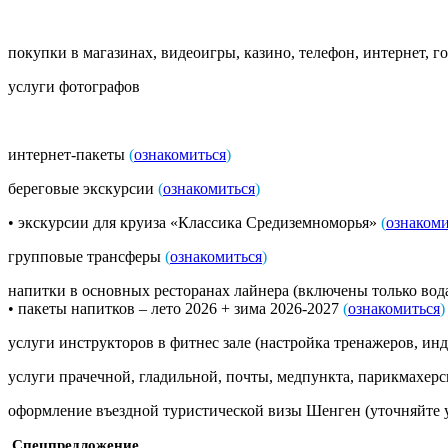
покупки в магазинах, видеоигры, казино, телефон, интернет, г
услуги фотографов
интернет-пакеты
(
ознакомиться
)
береговые экскурсии
(
ознакомиться
)
• экскурсии для круиза «Классика Средиземноморья»
(
ознакоми
групповые трансферы
(
ознакомиться
)
напитки в основных ресторанах лайнера (включены только вода,
• пакеты напитков – лето 2026 + зима 2026-2027
(
ознакомиться
)
услуги инструкторов в фитнес зале (настройка тренажеров, ин
услуги прачечной, гладильной, почты, медпункта, парикмахерско
оформление въездной туристической визы Шенген (уточняйте у
Спецпредложение