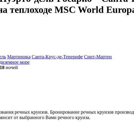
 на теплоходе MSC World Europ
ель
Мартиника
Санта-Крус-де-Тенерифе
Синт-Мартен
диземное море
18
ночей
ования речных круизов. Бронирование речных круизов производ
зависит от выбранного Вами речного круиза.