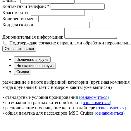
E-mail: *
Контактный телефон: *
Класс каюты:
Количество мест:
Код для скидки:
Дополнительная информация:
Подтверждаю согласие с правилами обработки персональн
Отправить заказ
Включено в круиз
Не включено в круиз
Скидки
размещение в каюте выбранной категории (круизная компания ос
когда круизный билет с номером каюты уже выписан)
• стандартные условия бронирования
(
ознакомиться
)
• возможности разных категорий кают
(
ознакомиться
)
• расположение и оснащение кают на лайнере
(
ознакомиться
)
• общая памятка для пассажиров MSC Cruises
(
ознакомиться
)