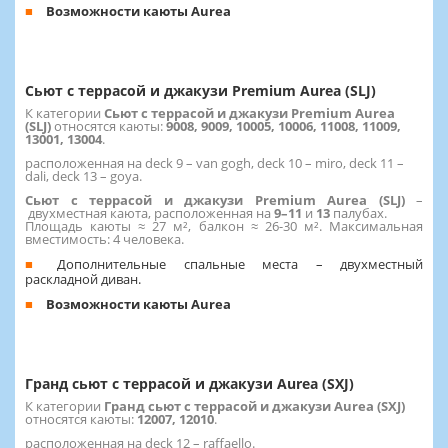
Возможности каюты Aurea
Сьют с террасой и джакузи Premium Aurea (SLJ)
К категории
Сьют с террасой и джакузи Premium Aurea
(SLJ)
относятся каюты:
9008, 9009, 10005, 10006, 11008, 11009,
13001, 13004
.
расположенная на deck 9 – van gogh, deck 10 – miro, deck 11 –
dali, deck 13 – goya.
Сьют с террасой и джакузи Premium Aurea (SLJ)
–
двухместная каюта, расположенная на
9–11
и
13
палубах.
Площадь каюты ≈ 27 м², балкон ≈ 26-30 м². Максимальная
вместимость: 4 человека.
Дополнительные спальные места – двухместный
раскладной диван.
Возможности каюты Aurea
Гранд сьют с террасой и джакузи Aurea (SXJ)
К категории
Гранд сьют с террасой и джакузи Aurea (SXJ)
относятся каюты:
12007, 12010
.
расположенная на deck 12 – raffaello.