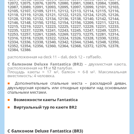
12072, 12075, 12076, 12079, 12080, 12081, 12083, 12084, 12085,
12087, 12089, 12091, 12093, 12095, 12097, 12099, 12101, 12103,
12105, 12107, 12109, 12111, 12112, 12113, 12114, 12115, 12116,
12118, 12119, 12120, 12121, 12122, 12123, 12124, 12125, 12126,
12128, 12130, 12132, 12134, 12136, 12138, 12140, 12142, 12144,
12146, 12148, 12150, 12152, 12154, 12156, 12209, 12211, 12213,
12215, 12219, 12221, 12223, 12225, 12227, 12229, 12231, 12233,
12235, 12237, 12239, 12241, 12243, 12245, 12247, 12249, 12251,
12253, 12257, 12261, 12265, 12269, 12273, 12275, 12281, 12314,
12316, 12318, 12320, 12322, 12324, 12326, 12328, 12330, 12332,
12334, 12336, 12338, 12340, 12342, 12344, 12346, 12348, 12350,
12352, 12354, 12356, 12360, 12364, 12368, 12372, 12376, 12378,
12384, 12386
.
расположенная на deck 11 – dali, deck 12 – raffaello.
С балконом Deluxe Fantastica (BR2)
–
двухместная каюта,
расположенная на
11
и
12
палубах.
Площадь каюты ≈ 17 м², балкон ≈ 6-8 м². Максимальная
вместимость: 4 человека.
Дополнительные спальные места – раскладной диван,
двухъярусная кровать или откидные кровати над основными
спальными местами.
Возможности каюты Fantastica
Виртуальный тур по каюте BR2
С балконом Deluxe Fantastica (BR3)