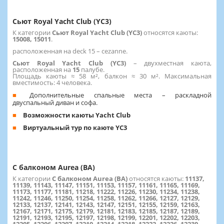
Сьют Royal Yacht Club (YC3)
К категории
Сьют Royal Yacht Club (YC3)
относятся каюты:
15008, 15011
.
расположенная на deck 15 – cezanne.
Сьют Royal Yacht Club (YC3)
–
двухместная каюта,
расположенная на
15
палубе.
Площадь каюты ≈ 58 м², балкон ≈ 30 м². Максимальная
вместимость: 4 человека.
Дополнительные спальные места – раскладной
двуспальный диван и софа.
Возможности каюты Yacht Club
Виртуальный тур по каюте YC3
С балконом Aurea (BA)
К категории
С балконом Aurea (BA)
относятся каюты:
11137,
11139, 11143, 11147, 11151, 11153, 11157, 11161, 11165, 11169,
11173, 11177, 11181, 11218, 11222, 11226, 11230, 11234, 11238,
11242, 11246, 11250, 11254, 11258, 11262, 11266, 12127, 12129,
12133, 12137, 12141, 12143, 12147, 12151, 12155, 12159, 12163,
12167, 12171, 12175, 12179, 12181, 12183, 12185, 12187, 12189,
12191, 12193, 12195, 12197, 12198, 12199, 12201, 12202, 12203,
12205, 12206, 12207, 12210, 12214, 12218, 12222, 12226, 12230,