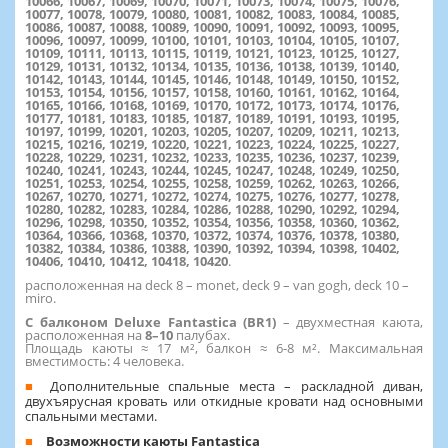
10066, 10067, 10069, 10070, 10071, 10073, 10074, 10075, 10076,
10077, 10078, 10079, 10080, 10081, 10082, 10083, 10084, 10085,
10086, 10087, 10088, 10089, 10090, 10091, 10092, 10093, 10095,
10096, 10097, 10099, 10100, 10101, 10103, 10104, 10105, 10107,
10109, 10111, 10113, 10115, 10119, 10121, 10123, 10125, 10127,
10129, 10131, 10132, 10134, 10135, 10136, 10138, 10139, 10140,
10142, 10143, 10144, 10145, 10146, 10148, 10149, 10150, 10152,
10153, 10154, 10156, 10157, 10158, 10160, 10161, 10162, 10164,
10165, 10166, 10168, 10169, 10170, 10172, 10173, 10174, 10176,
10177, 10181, 10183, 10185, 10187, 10189, 10191, 10193, 10195,
10197, 10199, 10201, 10203, 10205, 10207, 10209, 10211, 10213,
10215, 10216, 10219, 10220, 10221, 10223, 10224, 10225, 10227,
10228, 10229, 10231, 10232, 10233, 10235, 10236, 10237, 10239,
10240, 10241, 10243, 10244, 10245, 10247, 10248, 10249, 10250,
10251, 10253, 10254, 10255, 10258, 10259, 10262, 10263, 10266,
10267, 10270, 10271, 10272, 10274, 10275, 10276, 10277, 10278,
10280, 10282, 10283, 10284, 10286, 10288, 10290, 10292, 10294,
10296, 10298, 10350, 10352, 10354, 10356, 10358, 10360, 10362,
10364, 10366, 10368, 10370, 10372, 10374, 10376, 10378, 10380,
10382, 10384, 10386, 10388, 10390, 10392, 10394, 10398, 10402,
10406, 10410, 10412, 10418, 10420
.
расположенная на deck 8 – monet, deck 9 – van gogh, deck 10 –
miro.
С балконом Deluxe Fantastica (BR1)
– двухместная каюта,
расположенная на
8–10
палубах.
Площадь каюты ≈ 17 м², балкон ≈ 6-8 м². Максимальная
вместимость: 4 человека.
Дополнительные спальные места – раскладной диван,
двухъярусная кровать или откидные кровати над основными
спальными местами.
Возможности каюты Fantastica