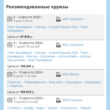
Рекомендованные круизы
6 – 9 августа 2026 г.
MSC Seashore
4 дня
3 ночи
Порт Канаверал – Нассау – остров Оушен-Кэй – Порт
Канаверал
Цена
от
47 810
р.
6 – 16 августа 2026 г.
MSC Seashore
11 дней
10 ночей
Порт Канаверал – Нассау – остров Оушен-Кэй – Порт
Канаверал – Нассау – Косумель – Коста-Майя – остров
Оушен-Кэй – Порт Канаверал
Цена
от
134 241
р.
6 – 13 августа 2026 г.
MSC Divina
8 дней
7 ночей
Неаполь – Чивитавеккья – Миконос – Кушадасы – Мармарис
– Неаполь
Цена
от
153 013
р.
6 – 15 августа 2026 г.
MSC Fantasia
10 дней
9 ночей
Стамбул – Корфу – Бари – Триест – Катаколон – Пирей –