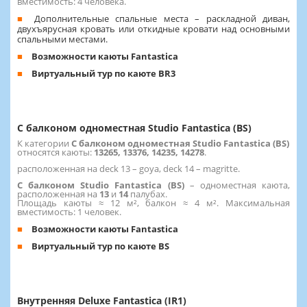
вместимость: 4 человека.
Дополнительные спальные места – раскладной диван,
двухъярусная кровать или откидные кровати над основными
спальными местами.
Возможности каюты Fantastica
Виртуальный тур по каюте BR3
С балконом одноместная Studio Fantastica (BS)
К категории
С балконом одноместная Studio Fantastica (BS)
относятся каюты:
13265, 13376, 14235, 14278
.
расположенная на deck 13 – goya, deck 14 – magritte.
С балконом Studio Fantastica (BS)
– одноместная каюта,
расположенная на
13
и
14
палубах.
Площадь каюты ≈ 12 м², балкон ≈ 4 м². Максимальная
вместимость: 1 человек.
Возможности каюты Fantastica
Виртуальный тур по каюте BS
Внутренняя Deluxe Fantastica (IR1)