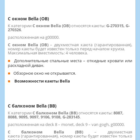
С окном Bella (OB)
К категории
С окном Bella (OB)
относятся каюты:
G-270315, G-
270326
.
расположенная на g00000.
С окном Bella (OB)
– двухместная каюта (гарантированная),
номер каюты будет известен только перед началом круиза.
Максимальная вместимость: 4 человека.
Дополнительные спальные места – откидные кровати или
раскладной диван.
Обзорное окно не открывается.
Возможности каюты Bella
С балконом Bella (BB)
К категории
С балконом Bella (BB)
относятся каюты:
8087,
8088, 9095, 9097, 9106, 9108, G-283145
.
расположенная на deck 8 – monet, deck 9 – van gogh, g00000.
С балконом Bella (BB)
– двухместная
каюта (гарантированная), номер каюты будет известен только
перед началом круиза.