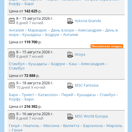
Корфу – Бари
Цена
от
142 625
р.
8 – 15 августа 2026 г.
Astoria Grande
8 дней
7 ночей
Анталия – Мармарис – День в море – Александрия – День в
море – Кушадасы – Бодрум – Анталия
Цена
от
119 700
р.
Пенсионная скидка
8 – 15 августа 2026 г.
Aroya
8 дней
7 ночей
Стамбул – Кушадасы – Бодрум – Каш – Александрия –
Стамбул
Цена
от
72 888
р.
9 – 18 августа 2026 г.
MSC Fantasia
10 дней
9 ночей
Бари – Триест – Катаколон – Пирей – Кушадасы – Стамбул –
Корфу – Бари
Цена
от
216 392
р.
9 – 16 августа 2026 г.
MSC World Europa
8 дней
7 ночей
Генуя – Неаполь – Мессина – Валлетта – Барселона – Марсель
– Генуя