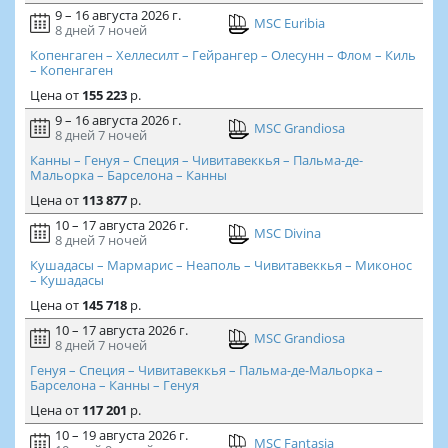
9 – 16 августа 2026 г.
MSC Euribia
8 дней
7 ночей
Копенгаген – Хеллесилт – Гейрангер – Олесунн – Флом – Киль
– Копенгаген
Цена
от
155 223
р.
9 – 16 августа 2026 г.
MSC Grandiosa
8 дней
7 ночей
Канны – Генуя – Специя – Чивитавеккья – Пальма-де-
Мальорка – Барселона – Канны
Цена
от
113 877
р.
10 – 17 августа 2026 г.
MSC Divina
8 дней
7 ночей
Кушадасы – Мармарис – Неаполь – Чивитавеккья – Миконос
– Кушадасы
Цена
от
145 718
р.
10 – 17 августа 2026 г.
MSC Grandiosa
8 дней
7 ночей
Генуя – Специя – Чивитавеккья – Пальма-де-Мальорка –
Барселона – Канны – Генуя
Цена
от
117 201
р.
10 – 19 августа 2026 г.
MSC Fantasia