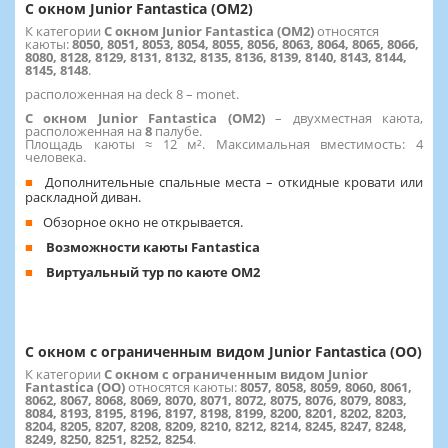
C окном Junior Fantastica (OM2)
К категории
C окном Junior Fantastica (OM2)
относятся
каюты:
8050, 8051, 8053, 8054, 8055, 8056, 8063, 8064, 8065, 8066,
8080, 8128, 8129, 8131, 8132, 8135, 8136, 8139, 8140, 8143, 8144,
8145, 8148
.
расположенная на deck 8 – monet.
C окном Junior Fantastica (OM2)
–
двухместная каюта,
расположенная на
8
палубе.
Площадь каюты ≈ 12 м². Максимальная вместимость: 4
человека.
Дополнительные спальные места – откидные кровати или
раскладной диван.
Обзорное окно не открывается.
Возможности каюты Fantastica
Виртуальный тур по каюте OM2
C окном с ограниченным видом Junior Fantastica (OO)
К категории
C окном с ограниченным видом Junior
Fantastica (OO)
относятся каюты:
8057, 8058, 8059, 8060, 8061,
8062, 8067, 8068, 8069, 8070, 8071, 8072, 8075, 8076, 8079, 8083,
8084, 8193, 8195, 8196, 8197, 8198, 8199, 8200, 8201, 8202, 8203,
8204, 8205, 8207, 8208, 8209, 8210, 8212, 8214, 8245, 8247, 8248,
8249, 8250, 8251, 8252, 8254
.