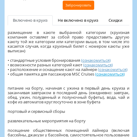
Забронировать
Включено в круиз
Не включено в круиз
Скидки
размещение в каюте выбранной категории (круизная
компания оставляет за собой право предоставить другую
каюту той же категории или категории выше, в том числе это
касается случая, когда круизный билет с номером каюты уже
выписан)
• стандартные условия бронирования
(
ознакомиться
)
• возможности разных категорий кают
(
ознакомиться
)
• расположение и оснащение кают на лайнере
(
ознакомиться
)
• общая памятка для пассажиров MSC Cruises
(
ознакомиться
)
питание на борту, начиная с ужина в первый день круиза и
заканчивая завтраком в последний день (ежедневно: завтрак,
обед, ужин, полуденный и полуночный буфеты), вода, чай и
кофе из автоматов круглосуточно в зоне буфета
портовый и сервисный сборы
развлекательные мероприятия на борту
посещение общественных помещений лайнера (включая
бассейны, джакузи у бассейнов, самостоятельное пользование