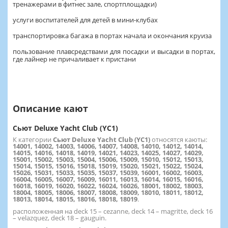
тренажерами в фитнес зале, спортплощадки)
услуги воспитателей для детей в мини-клубах
транспортировка багажа в портах начала и окончания круиза
пользование плавсредствами для посадки и высадки в портах,
где лайнер не причаливает к пристани
Описание кают
Сьют Deluxe Yacht Club (YC1)
К категории
Сьют Deluxe Yacht Club (YC1)
относятся каюты:
14001, 14002, 14003, 14006, 14007, 14008, 14010, 14012, 14014,
14015, 14016, 14018, 14019, 14021, 14023, 14025, 14027, 14029,
15001, 15002, 15003, 15004, 15006, 15009, 15010, 15012, 15013,
15014, 15015, 15016, 15018, 15019, 15020, 15021, 15022, 15024,
15026, 15031, 15033, 15035, 15037, 15039, 16001, 16002, 16003,
16004, 16005, 16007, 16009, 16011, 16013, 16014, 16015, 16016,
16018, 16019, 16020, 16022, 16024, 16026, 18001, 18002, 18003,
18004, 18005, 18006, 18007, 18008, 18009, 18010, 18011, 18012,
18013, 18014, 18015, 18016, 18018, 18019
.
расположенная на deck 15 – cezanne, deck 14 – magritte, deck 16
– velazquez, deck 18 – gauguin.