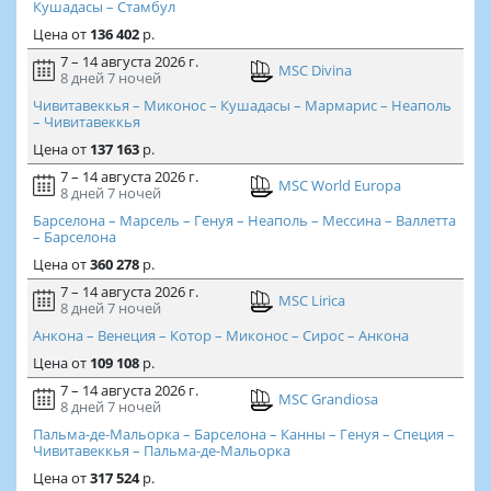
Кушадасы – Стамбул
Цена
от
136 402
р.
7 – 14 августа 2026 г.
MSC Divina
8 дней
7 ночей
Чивитавеккья – Миконос – Кушадасы – Мармарис – Неаполь
– Чивитавеккья
Цена
от
137 163
р.
7 – 14 августа 2026 г.
MSC World Europa
8 дней
7 ночей
Барселона – Марсель – Генуя – Неаполь – Мессина – Валлетта
– Барселона
Цена
от
360 278
р.
7 – 14 августа 2026 г.
MSC Lirica
8 дней
7 ночей
Анкона – Венеция – Котор – Миконос – Сирос – Анкона
Цена
от
109 108
р.
7 – 14 августа 2026 г.
MSC Grandiosa
8 дней
7 ночей
Пальма-де-Мальорка – Барселона – Канны – Генуя – Специя –
Чивитавеккья – Пальма-де-Мальорка
Цена
от
317 524
р.