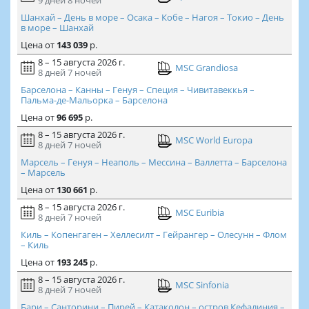
9 дней
8 ночей
Шанхай – День в море – Осака – Кобе – Нагоя – Токио – День
в море – Шанхай
Цена
от
143 039
р.
8 – 15 августа 2026 г.
MSC Grandiosa
8 дней
7 ночей
Барселона – Канны – Генуя – Специя – Чивитавеккья –
Пальма-де-Мальорка – Барселона
Цена
от
96 695
р.
8 – 15 августа 2026 г.
MSC World Europa
8 дней
7 ночей
Марсель – Генуя – Неаполь – Мессина – Валлетта – Барселона
– Марсель
Цена
от
130 661
р.
8 – 15 августа 2026 г.
MSC Euribia
8 дней
7 ночей
Киль – Копенгаген – Хеллесилт – Гейрангер – Олесунн – Флом
– Киль
Цена
от
193 245
р.
8 – 15 августа 2026 г.
MSC Sinfonia
8 дней
7 ночей
Бари – Санторини – Пирей – Катаколон – остров Кефалиния –