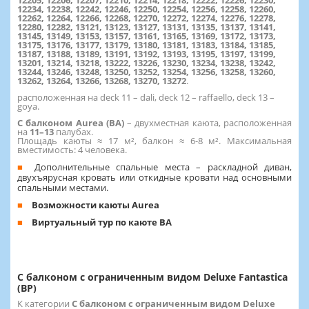
12234, 12238, 12242, 12246, 12250, 12254, 12256, 12258, 12260,
12262, 12264, 12266, 12268, 12270, 12272, 12274, 12276, 12278,
12280, 12282, 13121, 13123, 13127, 13131, 13135, 13137, 13141,
13145, 13149, 13153, 13157, 13161, 13165, 13169, 13172, 13173,
13175, 13176, 13177, 13179, 13180, 13181, 13183, 13184, 13185,
13187, 13188, 13189, 13191, 13192, 13193, 13195, 13197, 13199,
13201, 13214, 13218, 13222, 13226, 13230, 13234, 13238, 13242,
13244, 13246, 13248, 13250, 13252, 13254, 13256, 13258, 13260,
13262, 13264, 13266, 13268, 13270, 13272
.
расположенная на deck 11 – dali, deck 12 – raffaello, deck 13 –
goya.
С балконом Aurea (BA)
–
двухместная каюта, расположенная
на
11–13
палубах.
Площадь каюты ≈ 17 м², балкон ≈ 6-8 м². Максимальная
вместимость: 4 человека.
Дополнительные спальные места – раскладной диван,
двухъярусная кровать или откидные кровати над основными
спальными местами.
Возможности каюты Aurea
Виртуальный тур по каюте BA
С балконом c ограниченным видом Deluxe Fantastica
(BP)
К категории
С балконом c ограниченным видом Deluxe