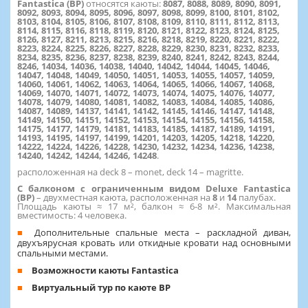
Fantastica (BP)
относятся каюты:
8087, 8088, 8089, 8090, 8091,
8092, 8093, 8094, 8095, 8096, 8097, 8098, 8099, 8100, 8101, 8102,
8103, 8104, 8105, 8106, 8107, 8108, 8109, 8110, 8111, 8112, 8113,
8114, 8115, 8116, 8118, 8119, 8120, 8121, 8122, 8123, 8124, 8125,
8126, 8127, 8211, 8213, 8215, 8216, 8218, 8219, 8220, 8221, 8222,
8223, 8224, 8225, 8226, 8227, 8228, 8229, 8230, 8231, 8232, 8233,
8234, 8235, 8236, 8237, 8238, 8239, 8240, 8241, 8242, 8243, 8244,
8246, 14034, 14036, 14038, 14040, 14042, 14044, 14045, 14046,
14047, 14048, 14049, 14050, 14051, 14053, 14055, 14057, 14059,
14060, 14061, 14062, 14063, 14064, 14065, 14066, 14067, 14068,
14069, 14070, 14071, 14072, 14073, 14074, 14075, 14076, 14077,
14078, 14079, 14080, 14081, 14082, 14083, 14084, 14085, 14086,
14087, 14089, 14137, 14141, 14142, 14145, 14146, 14147, 14148,
14149, 14150, 14151, 14152, 14153, 14154, 14155, 14156, 14158,
14175, 14177, 14179, 14181, 14183, 14185, 14187, 14189, 14191,
14193, 14195, 14197, 14199, 14201, 14203, 14205, 14218, 14220,
14222, 14224, 14226, 14228, 14230, 14232, 14234, 14236, 14238,
14240, 14242, 14244, 14246, 14248
.
расположенная на deck 8 – monet, deck 14 – magritte.
С балконом c ограниченным видом Deluxe Fantastica
(BP)
– двухместная каюта, расположенная на
8
и
14
палубах.
Площадь каюты ≈ 17 м², балкон ≈ 6-8 м². Максимальная
вместимость: 4 человека.
Дополнительные спальные места – раскладной диван,
двухъярусная кровать или откидные кровати над основными
спальными местами.
Возможности каюты Fantastica
Виртуальный тур по каюте BP