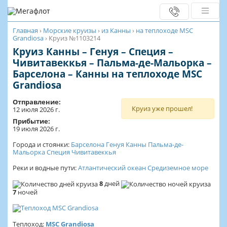
Главная
›
Морские круизы
›
из Канны
›
на теплоходе MSC
Grandiosa
›
Круиз №1103214
Круиз Канны – Генуя – Специя –
Чивитавеккья – Пальма-де-Мальорка –
Барселона – Канны на теплоходе MSC
Grandiosa
Отправление:
Круиз уже прошел!
12 июля 2026 г.
Прибытие:
19 июля 2026 г.
Города и стоянки:
Барселона
Генуя
Канны
Пальма-де-
Мальорка
Специя
Чивитавеккья
Реки и водные пути:
Атлантический океан
Средиземное море
8
дней
7
ночей
Теплоход:
MSC Grandiosa