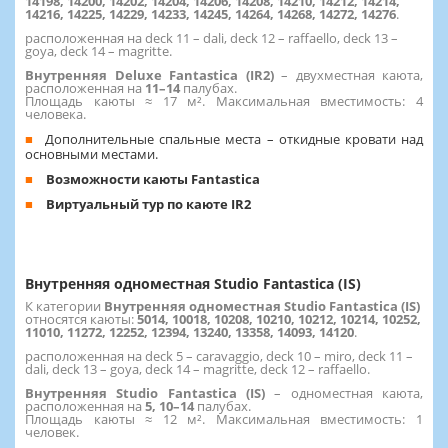
14198, 14200, 14202, 14204, 14206, 14208, 14210, 14212, 14214,
14216, 14225, 14229, 14233, 14245, 14264, 14268, 14272, 14276
.
расположенная на deck 11 – dali, deck 12 – raffaello, deck 13 –
goya, deck 14 – magritte.
Внутренняя Deluxe Fantastica (IR2)
– двухместная каюта,
расположенная на
11–14
палубах.
Площадь каюты ≈ 17 м². Максимальная вместимость: 4
человека.
Дополнительные спальные места – откидные кровати над
основными местами.
Возможности каюты Fantastica
Виртуальный тур по каюте IR2
Внутренняя одноместная Studio Fantastica (IS)
К категории
Внутренняя одноместная Studio Fantastica (IS)
относятся каюты:
5014, 10018, 10208, 10210, 10212, 10214, 10252,
11010, 11272, 12252, 12394, 13240, 13358, 14093, 14120
.
расположенная на deck 5 – caravaggio, deck 10 – miro, deck 11 –
dali, deck 13 – goya, deck 14 – magritte, deck 12 – raffaello.
Внутренняя Studio Fantastica (IS)
–
одноместная каюта,
расположенная на
5, 10–14
палубах.
Площадь каюты ≈ 12 м². Максимальная вместимость: 1
человек.