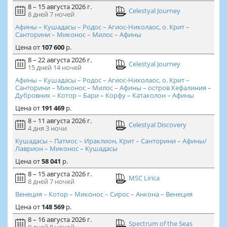
8 – 15 августа 2026 г.
Celestyal Journey
8 дней
7 ночей
Афины – Кушадасы – Родос – Агиос-Николаос, о. Крит –
Санторини – Миконос – Милос – Афины
Цена
от
107 600
р.
8 – 22 августа 2026 г.
Celestyal Journey
15 дней
14 ночей
Афины – Кушадасы – Родос – Агиос-Николаос, о. Крит –
Санторини – Миконос – Милос – Афины – остров Кефалиния –
Дубровник – Котор – Бари – Корфу – Катаколон – Афины
Цена
от
191 469
р.
8 – 11 августа 2026 г.
Celestyal Discovery
4 дня
3 ночи
Кушадасы – Патмос – Ираклион, Крит – Санторини – Афины/
Лаврион – Миконос – Кушадасы
Цена
от
58 041
р.
8 – 15 августа 2026 г.
MSC Lirica
8 дней
7 ночей
Венеция – Котор – Миконос – Сирос – Анкона – Венеция
Цена
от
148 569
р.
8 – 16 августа 2026 г.
Spectrum of the Seas