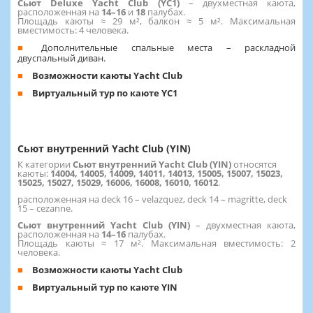
Сьют Deluxe Yacht Club (YC1)
– двухместная каюта,
расположенная на
14–16
и
18
палубах.
Площадь каюты ≈ 29 м², балкон ≈ 5 м². Максимальная
вместимость: 4 человека.
Дополнительные спальные места – раскладной
двуспальный диван.
Возможности каюты Yacht Club
Виртуальный тур по каюте YC1
Сьют внутренний Yacht Club (YIN)
К категории
Сьют внутренний Yacht Club (YIN)
относятся
каюты:
14004, 14005, 14009, 14011, 14013, 15005, 15007, 15023,
15025, 15027, 15029, 16006, 16008, 16010, 16012
.
расположенная на deck 16 – velazquez, deck 14 – magritte, deck
15 – cezanne.
Сьют внутренний Yacht Club (YIN)
– двухместная каюта,
расположенная на
14–16
палубах.
Площадь каюты ≈ 17 м². Максимальная вместимость: 2
человека.
Возможности каюты Yacht Club
Виртуальный тур по каюте YIN