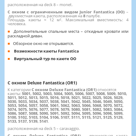
расположенная на deck 8 – monet.
C окном с ограниченным видом Junior Fantastica (OO)
–
двухместная каюта, расположенная на
8
палубе.
Площадь каюты ≈ 12 м². Максимальная вместимость: 4
человека.
Дополнительные спальные места – откидные кровати или
раскладной диван.
Обзорное окно не открывается.
Возможности каюты Fantastica
Виртуальный тур по каюте OO
С окном Deluxe Fantastica (OR1)
К категории
С окном Deluxe Fantastica (OR1)
относятся
каюты:
5001, 5002, 5003, 5004, 5005, 5006, 5007, 5008, 5009, 5010,
5011, 5012, 5013, 5015, 5016, 5018, 5021, 5022, 5025, 5026, 5029,
5030, 5033, 5034, 5037, 5038, 5041, 5042, 5045, 5046, 5049, 5050,
5053, 5054, 5057, 5058, 5061, 5062, 5063, 5066, 5068, 5070, 5072,
5074, 5075, 5076, 5077, 5078, 5079, 5080, 5081, 5082, 5083, 5084,
5086, 5087, 5088, 5090, 5091, 5092, 5094, 5095, 5096, 5098, 5099,
5100, 5102, 5103, 5104, 5106, 5107, 5111, 5115, 5121, 5125, 5129,
5133, 5137, 5139, 5141
.
расположенная на deck 5 – caravaggio.
С окном Deluxe Fantastica (OR1)
– двухместная каюта,