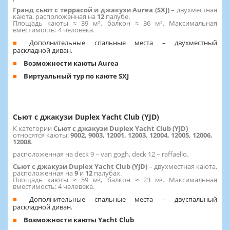
Гранд сьют с террасой и джакузи Aurea (SXJ)
– двухместная
каюта, расположенная на
12
палубе.
Площадь каюты ≈ 39 м², балкон ≈ 36 м². Максимальная
вместимость: 4 человека.
Дополнительные спальные места – двухместный
раскладной диван.
Возможности каюты Aurea
Виртуальный тур по каюте SXJ
Сьют с джакузи Duplex Yacht Club (YJD)
К категории
Сьют с джакузи Duplex Yacht Club (YJD)
относятся каюты:
9002, 9003, 12001, 12003, 12004, 12005, 12006,
12008
.
расположенная на deck 9 – van gogh, deck 12 – raffaello.
Сьют с джакузи Duplex Yacht Club (YJD)
– двухместная каюта,
расположенная на
9
и
12
палубах.
Площадь каюты ≈ 59 м², балкон ≈ 23 м². Максимальная
вместимость: 4 человека.
Дополнительные спальные места – двуспальный
раскладной диван.
Возможности каюты Yacht Club