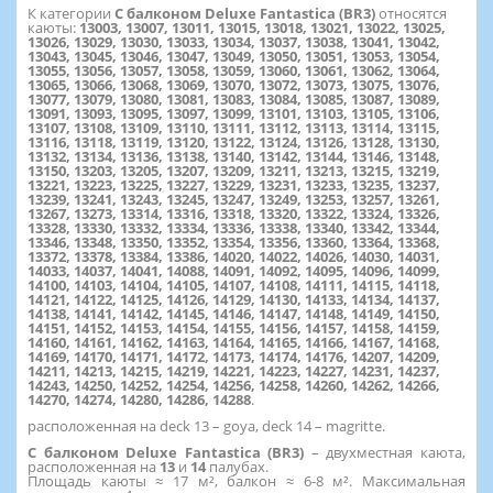
К категории
С балконом Deluxe Fantastica (BR3)
относятся
каюты:
13003, 13007, 13011, 13015, 13018, 13021, 13022, 13025,
13026, 13029, 13030, 13033, 13034, 13037, 13038, 13041, 13042,
13043, 13045, 13046, 13047, 13049, 13050, 13051, 13053, 13054,
13055, 13056, 13057, 13058, 13059, 13060, 13061, 13062, 13064,
13065, 13066, 13068, 13069, 13070, 13072, 13073, 13075, 13076,
13077, 13079, 13080, 13081, 13083, 13084, 13085, 13087, 13089,
13091, 13093, 13095, 13097, 13099, 13101, 13103, 13105, 13106,
13107, 13108, 13109, 13110, 13111, 13112, 13113, 13114, 13115,
13116, 13118, 13119, 13120, 13122, 13124, 13126, 13128, 13130,
13132, 13134, 13136, 13138, 13140, 13142, 13144, 13146, 13148,
13150, 13203, 13205, 13207, 13209, 13211, 13213, 13215, 13219,
13221, 13223, 13225, 13227, 13229, 13231, 13233, 13235, 13237,
13239, 13241, 13243, 13245, 13247, 13249, 13253, 13257, 13261,
13267, 13273, 13314, 13316, 13318, 13320, 13322, 13324, 13326,
13328, 13330, 13332, 13334, 13336, 13338, 13340, 13342, 13344,
13346, 13348, 13350, 13352, 13354, 13356, 13360, 13364, 13368,
13372, 13378, 13384, 13386, 14020, 14022, 14026, 14030, 14031,
14033, 14037, 14041, 14088, 14091, 14092, 14095, 14096, 14099,
14100, 14103, 14104, 14105, 14107, 14108, 14111, 14115, 14118,
14121, 14122, 14125, 14126, 14129, 14130, 14133, 14134, 14137,
14138, 14141, 14142, 14145, 14146, 14147, 14148, 14149, 14150,
14151, 14152, 14153, 14154, 14155, 14156, 14157, 14158, 14159,
14160, 14161, 14162, 14163, 14164, 14165, 14166, 14167, 14168,
14169, 14170, 14171, 14172, 14173, 14174, 14176, 14207, 14209,
14211, 14213, 14215, 14219, 14221, 14223, 14227, 14231, 14237,
14243, 14250, 14252, 14254, 14256, 14258, 14260, 14262, 14266,
14270, 14274, 14280, 14286, 14288
.
расположенная на deck 13 – goya, deck 14 – magritte.
С балконом Deluxe Fantastica (BR3)
– двухместная каюта,
расположенная на
13
и
14
палубах.
Площадь каюты ≈ 17 м², балкон ≈ 6-8 м². Максимальная