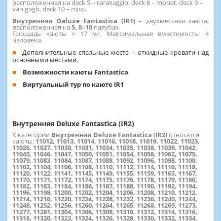
расположенная на deck 5 – caravaggio, deck 8 – monet, deck 9 –
van gogh, deck 10 – miro.
Внутренняя Deluxe Fantastica (IR1)
– двухместная каюта,
расположенная на
5, 8–10
палубах.
Площадь каюты ≈ 17 м². Максимальная вместимость: 4
человека.
Дополнительные спальные места – откидные кровати над
основными местами.
Возможности каюты Fantastica
Виртуальный тур по каюте IR1
Внутренняя Deluxe Fantastica (IR2)
К категории
Внутренняя Deluxe Fantastica (IR2)
относятся
каюты:
11012, 11013, 11014, 11016, 11018, 11019, 11022, 11023,
11026, 11027, 11030, 11031, 11034, 11035, 11038, 11039, 11042,
11043, 11046, 11047, 11050, 11051, 11054, 11058, 11062, 11075,
11079, 11083, 11084, 11087, 11088, 11092, 11096, 11098, 11100,
11102, 11104, 11106, 11108, 11110, 11112, 11114, 11116, 11118,
11120, 11122, 11141, 11145, 11149, 11155, 11159, 11163, 11167,
11170, 11171, 11172, 11174, 11175, 11176, 11178, 11179, 11180,
11182, 11183, 11184, 11186, 11187, 11188, 11190, 11192, 11194,
11196, 11198, 11200, 11202, 11204, 11206, 11208, 11210, 11212,
11214, 11216, 11220, 11224, 11228, 11232, 11236, 11240, 11244,
11248, 11252, 11256, 11260, 11264, 11265, 11268, 11269, 11273,
11277, 11281, 11304, 11306, 11308, 11310, 11312, 11314, 11316,
11318, 11320, 11322, 11324, 11326, 11328, 11330, 11332, 11334,