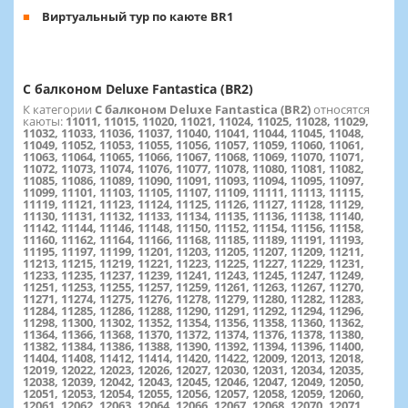
Виртуальный тур по каюте BR1
С балконом Deluxe Fantastica (BR2)
К категории
С балконом Deluxe Fantastica (BR2)
относятся
каюты:
11011, 11015, 11020, 11021, 11024, 11025, 11028, 11029,
11032, 11033, 11036, 11037, 11040, 11041, 11044, 11045, 11048,
11049, 11052, 11053, 11055, 11056, 11057, 11059, 11060, 11061,
11063, 11064, 11065, 11066, 11067, 11068, 11069, 11070, 11071,
11072, 11073, 11074, 11076, 11077, 11078, 11080, 11081, 11082,
11085, 11086, 11089, 11090, 11091, 11093, 11094, 11095, 11097,
11099, 11101, 11103, 11105, 11107, 11109, 11111, 11113, 11115,
11119, 11121, 11123, 11124, 11125, 11126, 11127, 11128, 11129,
11130, 11131, 11132, 11133, 11134, 11135, 11136, 11138, 11140,
11142, 11144, 11146, 11148, 11150, 11152, 11154, 11156, 11158,
11160, 11162, 11164, 11166, 11168, 11185, 11189, 11191, 11193,
11195, 11197, 11199, 11201, 11203, 11205, 11207, 11209, 11211,
11213, 11215, 11219, 11221, 11223, 11225, 11227, 11229, 11231,
11233, 11235, 11237, 11239, 11241, 11243, 11245, 11247, 11249,
11251, 11253, 11255, 11257, 11259, 11261, 11263, 11267, 11270,
11271, 11274, 11275, 11276, 11278, 11279, 11280, 11282, 11283,
11284, 11285, 11286, 11288, 11290, 11291, 11292, 11294, 11296,
11298, 11300, 11302, 11352, 11354, 11356, 11358, 11360, 11362,
11364, 11366, 11368, 11370, 11372, 11374, 11376, 11378, 11380,
11382, 11384, 11386, 11388, 11390, 11392, 11394, 11396, 11400,
11404, 11408, 11412, 11414, 11420, 11422, 12009, 12013, 12018,
12019, 12022, 12023, 12026, 12027, 12030, 12031, 12034, 12035,
12038, 12039, 12042, 12043, 12045, 12046, 12047, 12049, 12050,
12051, 12053, 12054, 12055, 12056, 12057, 12058, 12059, 12060,
12061, 12062, 12063, 12064, 12066, 12067, 12068, 12070, 12071,