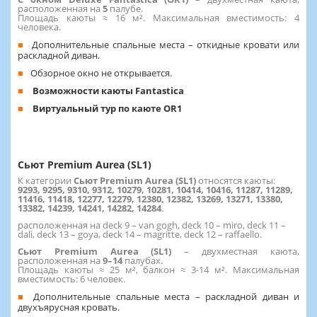
расположенная на
5
палубе.
Площадь каюты ≈ 16 м². Максимальная вместимость: 4
человека.
Дополнительные спальные места – откидные кровати или
раскладной диван.
Обзорное окно не открывается.
Возможности каюты Fantastica
Виртуальный тур по каюте OR1
Сьют Premium Aurea (SL1)
К категории
Сьют Premium Aurea (SL1)
относятся каюты:
9293, 9295, 9310, 9312, 10279, 10281, 10414, 10416, 11287, 11289,
11416, 11418, 12277, 12279, 12380, 12382, 13269, 13271, 13380,
13382, 14239, 14241, 14282, 14284
.
расположенная на deck 9 – van gogh, deck 10 – miro, deck 11 –
dali, deck 13 – goya, deck 14 – magritte, deck 12 – raffaello.
Сьют Premium Aurea (SL1)
– двухместная каюта,
расположенная на
9–14
палубах.
Площадь каюты ≈ 25 м², балкон ≈ 3-14 м². Максимальная
вместимость: 6 человек.
Дополнительные спальные места – раскладной диван и
двухъярусная кровать.