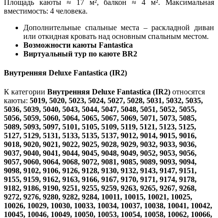
Площадь каюты ≈ 17 м², балкон ≈ 4 м². Максимальная
вместимость: 4 человека.
Дополнительные спальные места – раскладной диван
или откидная кровать над основным спальным местом.
Возможности каюты Fantastica
Виртуальный тур по каюте BR2
Внутренняя Deluxe Fantastica (IR2)
К категории
Внутренняя Deluxe Fantastica (IR2)
относятся
каюты:
5019, 5020, 5023, 5024, 5027, 5028, 5031, 5032, 5035,
5036, 5039, 5040, 5043, 5044, 5047, 5048, 5051, 5052, 5055,
5056, 5059, 5060, 5064, 5065, 5067, 5069, 5071, 5073, 5085,
5089, 5093, 5097, 5101, 5105, 5109, 5119, 5121, 5123, 5125,
5127, 5129, 5131, 5133, 5135, 5137, 9012, 9014, 9015, 9016,
9018, 9020, 9021, 9022, 9025, 9028, 9029, 9032, 9033, 9036,
9037, 9040, 9041, 9044, 9045, 9048, 9049, 9052, 9053, 9056,
9057, 9060, 9064, 9068, 9072, 9081, 9085, 9089, 9093, 9094,
9098, 9102, 9106, 9126, 9128, 9130, 9132, 9143, 9147, 9151,
9155, 9159, 9162, 9163, 9166, 9167, 9170, 9171, 9174, 9178,
9182, 9186, 9190, 9251, 9255, 9259, 9263, 9265, 9267, 9268,
9272, 9276, 9280, 9282, 9284, 10011, 10015, 10021, 10025,
10026, 10029, 10030, 10033, 10034, 10037, 10038, 10041, 10042,
10045, 10046, 10049, 10050, 10053, 10054, 10058, 10062, 10066,