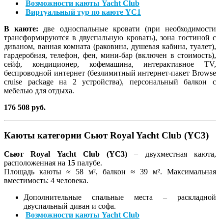
Возможности каюты Yacht Club
Виртуальный тур по каюте YC1
В каюте:
две односпальные кровати (при необходимости
трансформируются в двуспальную кровать), зона гостиной с
диваном, ванная комната (раковина, душевая кабина, туалет),
гардеробная, телефон, фен, мини-бар (включен в стоимость),
сейф, кондиционер, кофемашина, интерактивное TV,
беспроводной интернет (безлимитный интернет-пакет Browse
cruise package на 2 устройства), персональный балкон с
мебелью для отдыха.
176 508 руб.
Каюты категории Сьют Royal Yacht Club (YC3)
Сьют Royal Yacht Club (YC3)
–
двухместная каюта,
расположенная на
15
палубе.
Площадь каюты ≈ 58 м², балкон ≈ 39 м². Максимальная
вместимость: 4 человека.
Дополнительные спальные места – раскладной
двуспальный диван и софа.
Возможности каюты Yacht Club