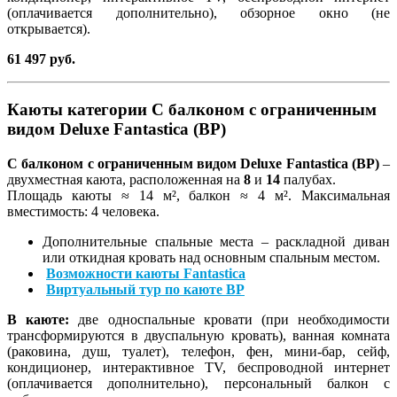
(оплачивается дополнительно), обзорное окно (не
открывается).
61 497 руб.
Каюты категории С балконом c ограниченным
видом Deluxe Fantastica (BP)
С балконом c ограниченным видом Deluxe Fantastica (BP)
–
двухместная каюта, расположенная на
8
и
14
палубах.
Площадь каюты ≈ 14 м², балкон ≈ 4 м². Максимальная
вместимость: 4 человека.
Дополнительные спальные места – раскладной диван
или откидная кровать над основным спальным местом.
Возможности каюты Fantastica
Виртуальный тур по каюте BP
В каюте:
две односпальные кровати (при необходимости
трансформируются в двуспальную кровать), ванная комната
(раковина, душ, туалет), телефон, фен, мини-бар, сейф,
кондиционер, интерактивное TV, беспроводной интернет
(оплачивается дополнительно), персональный балкон с