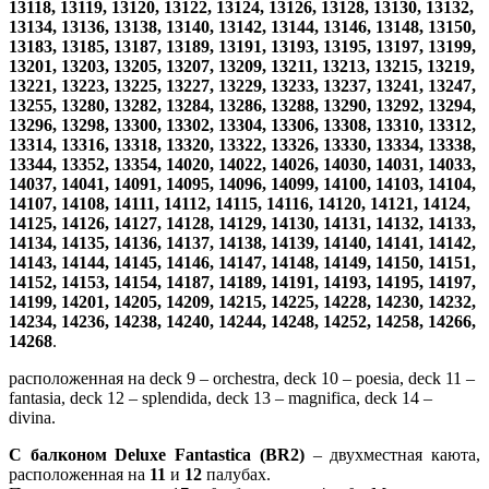
13118, 13119, 13120, 13122, 13124, 13126, 13128, 13130, 13132,
13134, 13136, 13138, 13140, 13142, 13144, 13146, 13148, 13150,
13183, 13185, 13187, 13189, 13191, 13193, 13195, 13197, 13199,
13201, 13203, 13205, 13207, 13209, 13211, 13213, 13215, 13219,
13221, 13223, 13225, 13227, 13229, 13233, 13237, 13241, 13247,
13255, 13280, 13282, 13284, 13286, 13288, 13290, 13292, 13294,
13296, 13298, 13300, 13302, 13304, 13306, 13308, 13310, 13312,
13314, 13316, 13318, 13320, 13322, 13326, 13330, 13334, 13338,
13344, 13352, 13354, 14020, 14022, 14026, 14030, 14031, 14033,
14037, 14041, 14091, 14095, 14096, 14099, 14100, 14103, 14104,
14107, 14108, 14111, 14112, 14115, 14116, 14120, 14121, 14124,
14125, 14126, 14127, 14128, 14129, 14130, 14131, 14132, 14133,
14134, 14135, 14136, 14137, 14138, 14139, 14140, 14141, 14142,
14143, 14144, 14145, 14146, 14147, 14148, 14149, 14150, 14151,
14152, 14153, 14154, 14187, 14189, 14191, 14193, 14195, 14197,
14199, 14201, 14205, 14209, 14215, 14225, 14228, 14230, 14232,
14234, 14236, 14238, 14240, 14244, 14248, 14252, 14258, 14266,
14268
.
расположенная на deck 9 – orchestra, deck 10 – poesia, deck 11 –
fantasia, deck 12 – splendida, deck 13 – magnifica, deck 14 –
divina.
С балконом Deluxe Fantastica (BR2)
–
двухместная каюта,
расположенная на
11
и
12
палубах.