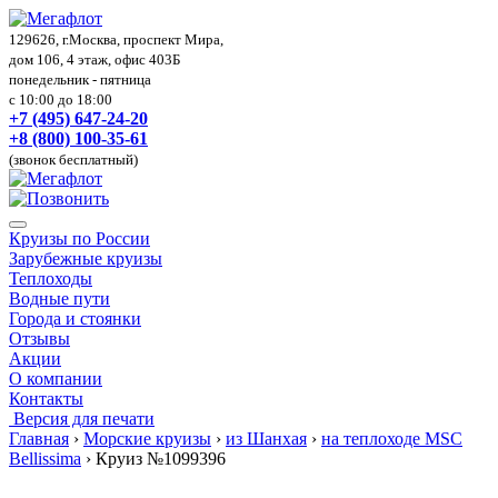
129626, г.Москва, проспект Мира,
дом 106, 4 этаж, офис 403Б
понедельник - пятница
с 10:00 до 18:00
+7 (495) 647-24-20
+8 (800) 100-35-61
(звонок бесплатный)
Круизы по России
Зарубежные круизы
Теплоходы
Водные пути
Города и стоянки
Отзывы
Акции
О компании
Контакты
Версия для печати
Главная
›
Морские круизы
›
из Шанхая
›
на теплоходе MSC
Bellissima
›
Круиз №1099396