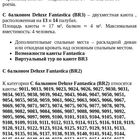
poesia.
С балконом Deluxe Fantastica (BR3)
– двухместная каюта ,
расположенная на
13
и
14
палубах.
Площадь каюты ≈ 17 м², балкон ≈ 4 м². Максимальная
вместимость: 4 человека.
Дополнительные спальные места – раскладной диван
или откидная кровать над основным спальным местом.
Возможности каюты Fantastica
Виртуальный тур по каюте BR3
С балконом Deluxe Fantastica (BR2)
К категории
С балконом Deluxe Fantastica (BR2)
относятся
каюты:
9011, 9013, 9019, 9023, 9024, 9026, 9027, 9030, 9031,
9034, 9035, 9038, 9039, 9042, 9043, 9046, 9047, 9050, 9051,
9054, 9055, 9058, 9059, 9061, 9062, 9063, 9065, 9066, 9067,
9069, 9070, 9071, 9073, 9074, 9075, 9076, 9077, 9078, 9079,
9080, 9082, 9083, 9084, 9086, 9087, 9088, 9090, 9091, 9092,
9095, 9096, 9097, 9099, 9100, 9101, 9103, 9104, 9105, 9107,
9108, 9109, 9110, 9111, 9112, 9113, 9114, 9115, 9116, 9118, 9119,
9120, 9121, 9122, 9123, 9124, 9125, 9127, 9129, 9131, 9133,
9134, 9135, 9136, 9137, 9138, 9139, 9140, 9141, 9142, 9144,