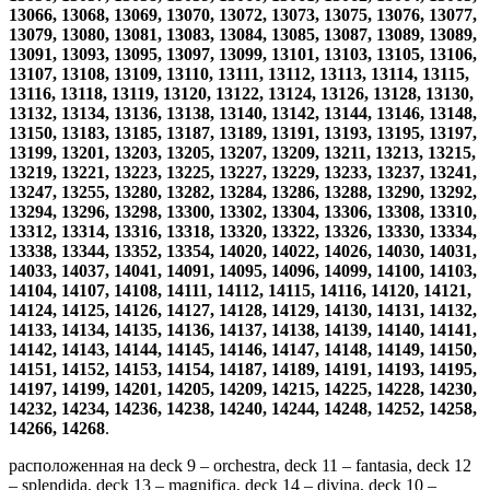
13066, 13068, 13069, 13070, 13072, 13073, 13075, 13076, 13077,
13079, 13080, 13081, 13083, 13084, 13085, 13087, 13089, 13089,
13091, 13093, 13095, 13097, 13099, 13101, 13103, 13105, 13106,
13107, 13108, 13109, 13110, 13111, 13112, 13113, 13114, 13115,
13116, 13118, 13119, 13120, 13122, 13124, 13126, 13128, 13130,
13132, 13134, 13136, 13138, 13140, 13142, 13144, 13146, 13148,
13150, 13183, 13185, 13187, 13189, 13191, 13193, 13195, 13197,
13199, 13201, 13203, 13205, 13207, 13209, 13211, 13213, 13215,
13219, 13221, 13223, 13225, 13227, 13229, 13233, 13237, 13241,
13247, 13255, 13280, 13282, 13284, 13286, 13288, 13290, 13292,
13294, 13296, 13298, 13300, 13302, 13304, 13306, 13308, 13310,
13312, 13314, 13316, 13318, 13320, 13322, 13326, 13330, 13334,
13338, 13344, 13352, 13354, 14020, 14022, 14026, 14030, 14031,
14033, 14037, 14041, 14091, 14095, 14096, 14099, 14100, 14103,
14104, 14107, 14108, 14111, 14112, 14115, 14116, 14120, 14121,
14124, 14125, 14126, 14127, 14128, 14129, 14130, 14131, 14132,
14133, 14134, 14135, 14136, 14137, 14138, 14139, 14140, 14141,
14142, 14143, 14144, 14145, 14146, 14147, 14148, 14149, 14150,
14151, 14152, 14153, 14154, 14187, 14189, 14191, 14193, 14195,
14197, 14199, 14201, 14205, 14209, 14215, 14225, 14228, 14230,
14232, 14234, 14236, 14238, 14240, 14244, 14248, 14252, 14258,
14266, 14268
.
расположенная на deck 9 – orchestra, deck 11 – fantasia, deck 12
– splendida, deck 13 – magnifica, deck 14 – divina, deck 10 –