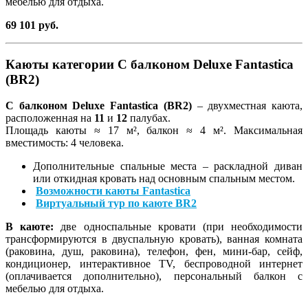
мебелью для отдыха.
69 101 руб.
Каюты категории С балконом Deluxe Fantastica
(BR2)
С балконом Deluxe Fantastica (BR2)
–
двухместная каюта,
расположенная на
11
и
12
палубах.
Площадь каюты ≈ 17 м², балкон ≈ 4 м². Максимальная
вместимость: 4 человека.
Дополнительные спальные места – раскладной диван
или откидная кровать над основным спальным местом.
Возможности каюты Fantastica
Виртуальный тур по каюте BR2
В каюте:
две односпальные кровати (при необходимости
трансформируются в двуспальную кровать), ванная комната
(раковина, душ, раковина), телефон, фен, мини-бар, сейф,
кондиционер, интерактивное TV, беспроводной интернет
(оплачивается дополнительно), персональный балкон с
мебелью для отдыха.