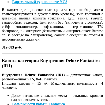
Виртуальный тур по каюте YC3
В каюте:
две односпальные кровати (при необходимости
трансформируются в двуспальную кровать), зона гостиной с
диваном, ванная комната (раковина, душ, ванна, туалет),
гардеробная, телефон, фен, мини-бар (включен в стоимость),
сейф, кондиционер, кофемашина, интерактивное TV,
беспроводной интернет (безлимитный интернет-пакет Browse
cruise package на 2 устройства), балкон с обеденным столом и
персональным джакузи.
319 083 руб.
Каюты категории Внутренняя Deluxe Fantastica
(IR1)
Внутренняя Deluxe Fantastica (IR1)
– двухместная каюта,
расположенная на
5, 8–10
палубах.
Площадь каюты ≈ 15 м². Максимальная вместимость: 4
человека.
Дополнительные спальные места – откидные кровати
над основными местами.
Возможности каюты Fantastica