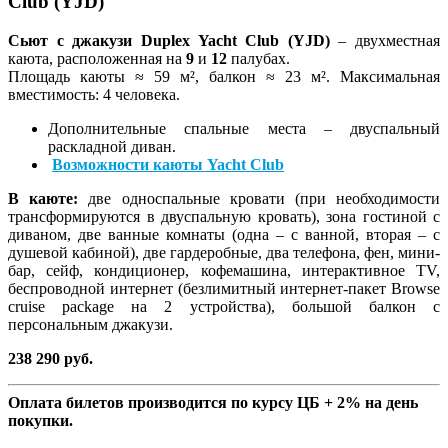
Club (YJD)
Сьют с джакузи Duplex Yacht Club (YJD)
– двухместная
каюта, расположенная на
9
и
12
палубах.
Площадь каюты ≈ 59 м², балкон ≈ 23 м². Максимальная
вместимость: 4 человека.
Дополнительные спальные места – двуспальный
раскладной диван.
Возможности каюты Yacht Club
В каюте:
две односпальные кровати (при необходимости
трансформируются в двуспальную кровать), зона гостиной с
диваном, две ванные комнаты (одна – с ванной, вторая – с
душевой кабиной), две гардеробные, два телефона, фен, мини-
бар, сейф, кондиционер, кофемашина, интерактивное TV,
беспроводной интернет (безлимитный интернет-пакет Browse
cruise package на 2 устройства), большой балкон с
персональным джакузи.
238 290 руб.
Оплата билетов производится по курсу ЦБ + 2% на день
покупки.