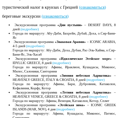
туристический налог в круизах с Грецией
(
ознакомиться
)
береговые экскурсии
(
ознакомиться
)
Экскурсионная программа
«Дни пустыни»
– DESERT DAYS, 8
дней
(подробнее)
Города по маршруту: Абу-Даби, Бахрейн, Дубай, Доха, о.Сир-Бани-
Яс
Экскурсионная программа
«Знаковая Аравия»
– ICONIC ARABIA,
4-5 дней
(подробнее)
Города по маршруту: Абу-Даби, Доха, Дубаи, Рас-Эль-Хайма, о.Сир-
Бани-Яс, Эль-Хасаб
Экскурсионная программа
«Идиллическое Эгейское море»
–
IDYLLIC GREECE, 8 дней
(подробнее)
Города по маршруту: Афины, Ираклион, Кушадасы, Миконос,
Милос, Салоники, Санторини
Экскурсионная программа
«Зимняя небесная Адриатика»
–
HEAVENLY GREECE, ITALY & CROATIA, 8 дней
(подробнее)
Города по маршруту: Афины, Бари, Дубровник, Катаколон,
Кефалиния, Корфу, Котор
Экскурсионная программа
«Летняя небесная Адриатика»
–
HEAVENLY VENICE, GREECE & CROATIA, 8 дней
(подробнее)
Города по маршруту: Афины, Венеция, Катаколон, Котор, Сплит
Экскурсионная программа
«Эгейская зима»
– ICONIC GREEK
ISLANDS (MAR, NOV), 4 дня
(подробнее)
Города по маршруту: Афины, Кушадасы, Миконос, Патмос,
Санторини