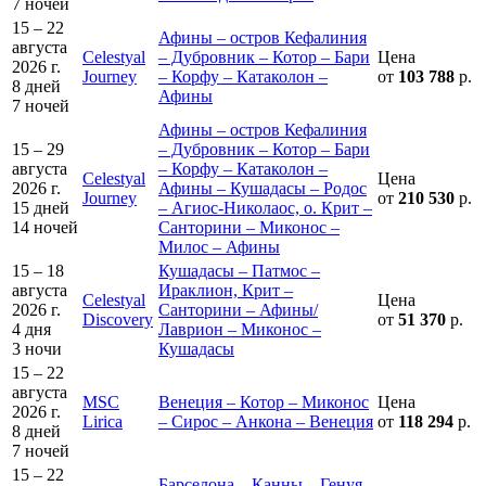
7 ночей
15 – 22
Афины – остров Кефалиния
августа
Celestyal
– Дубровник – Котор – Бари
Цена
2026 г.
Journey
– Корфу – Катаколон –
от
103 788
р.
8 дней
Афины
7 ночей
Афины – остров Кефалиния
15 – 29
– Дубровник – Котор – Бари
августа
– Корфу – Катаколон –
Celestyal
Цена
2026 г.
Афины – Кушадасы – Родос
Journey
от
210 530
р.
15 дней
– Агиос-Николаос, о. Крит –
14 ночей
Санторини – Миконос –
Милос – Афины
15 – 18
Кушадасы – Патмос –
августа
Ираклион, Крит –
Celestyal
Цена
2026 г.
Санторини – Афины/
Discovery
от
51 370
р.
4 дня
Лаврион – Миконос –
3 ночи
Кушадасы
15 – 22
августа
MSC
Венеция – Котор – Миконос
Цена
2026 г.
Lirica
– Сирос – Анкона – Венеция
от
118 294
р.
8 дней
7 ночей
15 – 22
Барселона – Канны – Генуя