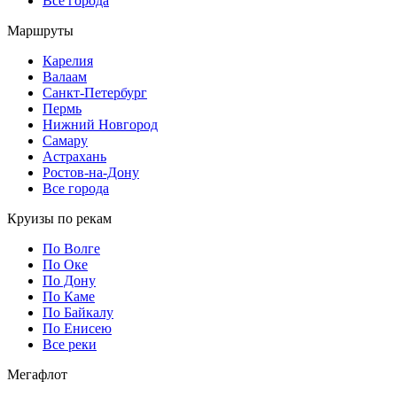
Все города
Маршруты
Карелия
Валаам
Санкт-Петербург
Пермь
Нижний Новгород
Самару
Астрахань
Ростов-на-Дону
Все города
Круизы по рекам
По Волге
По Оке
По Дону
По Каме
По Байкалу
По Енисею
Все реки
Мегафлот