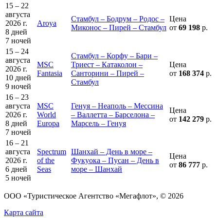
15 – 22
августа
Стамбул – Бодрум – Родос –
Цена
2026 г.
Aroya
Миконос – Пирей – Стамбул
от
69 198
р.
8 дней
7 ночей
15 – 24
Стамбул – Корфу – Бари –
августа
MSC
Триест – Катаколон –
Цена
2026 г.
Fantasia
Санторини – Пирей –
от
168 374
р.
10 дней
Стамбул
9 ночей
16 – 23
августа
MSC
Генуя – Неаполь – Мессина
Цена
2026 г.
World
– Валлетта – Барселона –
от
142 279
р.
8 дней
Europa
Марсель – Генуя
7 ночей
16 – 21
августа
Spectrum
Шанхай – День в море –
Цена
2026 г.
of the
Фукуока – Пусан – День в
от
86 777
р.
6 дней
Seas
море – Шанхай
5 ночей
ООО «Туристическое Агентство «Мегафлот», © 2026
Карта сайта