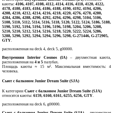
каюты:
4106, 4107, 4108, 4112, 4114, 4116, 4118, 4120, 4122,
4178, 4180, 4183, 4184, 4186, 4188, 4190, 4192, 4194, 4206,
4208, 4210, 4212, 4214, 4216, 4218, 4220, 4276, 4278, 4280,
4284, 4286, 4288, 4290, 4292, 4294, 4296, 4298, 5104, 5106,
5108, 5110, 5112, 5114, 5116, 5118, 5120, 5122, 5124, 5186, 5188,
5190, 5192, 5194, 5194, 5196, 5196, 5198, 5204, 5206, 5208,
5210, 5210, 5212, 5214, 5216, 5218, 5220, 5222, 5224, 5286,
5288, 5290, 5292, 5294, 5294, 5296, 5298, G-271446, G-272905,
GTY
.
расположенная на deck 4, deck 5, g00000.
Внутренняя Interior Cosmos (IA)
– двухместная каюта,
расположенная на
4 и 5
палубах.
Площадь каюты ≈ 15 м². Максимальная вместимость: 4
человека.
Сьют с балконом Junior Dream Suite (SJA)
К категории
Сьют с балконом Junior Dream Suite (SJA)
относятся каюты:
6159, 6160, 6161, 6255, 6256, GTY
.
расположенная на deck 6, g00000.
Сьют с балконом Junior Dream Suite (SJA)
– двухместная