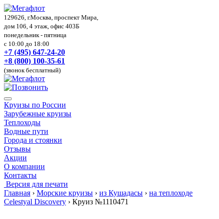
129626, г.Москва, проспект Мира,
дом 106, 4 этаж, офис 403Б
понедельник - пятница
с 10:00 до 18:00
+7 (495) 647-24-20
+8 (800) 100-35-61
(звонок бесплатный)
Круизы по России
Зарубежные круизы
Теплоходы
Водные пути
Города и стоянки
Отзывы
Акции
О компании
Контакты
Версия для печати
Главная
›
Морские круизы
›
из Кушадасы
›
на теплоходе
Celestyal Discovery
›
Круиз №1110471