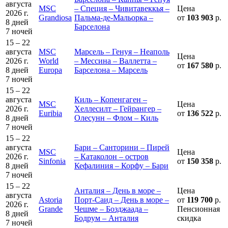
августа
MSC
– Специя – Чивитавеккья –
Цена
2026 г.
Grandiosa
Пальма-де-Мальорка –
от
103 903
р.
8 дней
Барселона
7 ночей
15 – 22
августа
MSC
Марсель – Генуя – Неаполь
Цена
2026 г.
World
– Мессина – Валлетта –
от
167 580
р.
8 дней
Europa
Барселона – Марсель
7 ночей
15 – 22
августа
Киль – Копенгаген –
MSC
Цена
2026 г.
Хеллесилт – Гейрангер –
Euribia
от
136 522
р.
8 дней
Олесунн – Флом – Киль
7 ночей
15 – 22
августа
Бари – Санторини – Пирей
MSC
Цена
2026 г.
– Катаколон – остров
Sinfonia
от
150 358
р.
8 дней
Кефалиния – Корфу – Бари
7 ночей
15 – 22
Анталия – День в море –
Цена
августа
Astoria
Порт-Саид – День в море –
от
119 700
р.
2026 г.
Grande
Чешме – Бозджаада –
Пенсионная
8 дней
Бодрум – Анталия
скидка
7 ночей