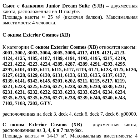
Сьют с балконом Junior Dream Suite (SJB)
– двухместная
каюта, расположенная на
11
палубе.
Площадь каюты ≈ 25 м² (включая балкон). Максимальная
вместимость: 4 человека.
С окном Exterior Cosmos (XB)
К категории
С окном Exterior Cosmos (XB)
относятся каюты:
3001, 3002, 3003, 3004, 3005, 3006, 4117, 4119, 4121, 4123,
4124, 4125, 4185, 4187, 4189, 4191, 4193, 4195, 4217, 4219,
4221, 4222, 4223, 4224, 4285, 4287, 4289, 4291, 4293, 4295,
4297, 6101, 6102, 6111, 6115, 6117, 6119, 6121, 6123, 6125, 6126,
6127, 6128, 6129, 6130, 6131, 6133, 6133, 6135, 6137, 6137,
6139, 6141, 6142, 6145, 6201, 6202, 6211, 6215, 6217, 6219,
6221, 6223, 6225, 6226, 6227, 6228, 6229, 6230, 6230, 6231,
6231, 6231, 6232, 6232, 6233, 6233, 6233, 6234, 6234, 6234,
6235, 6235, 6235, 6236, 6237, 6238, 6239, 6240, 6240, 6243,
7103, 7103, 7203, GTY
.
расположенная на deck 3, deck 4, deck 6, deck 7, deck 6, g00000.
С окном Exterior Cosmos (XB)
– двухместная каюта,
расположенная на
3, 4, 6 и 7
палубах.
Площадь каюты ≈ 14-17 м². Максимальная вместимость: 4