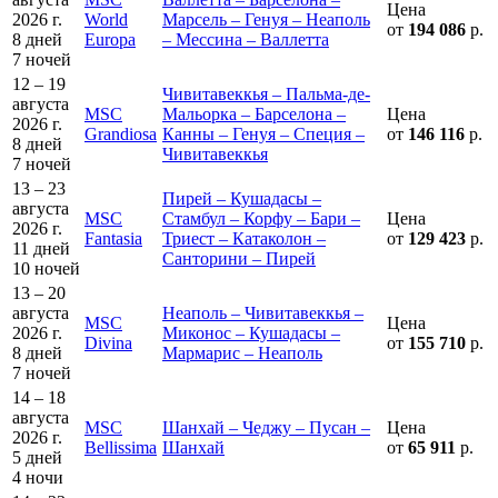
Цена
2026 г.
World
Марсель – Генуя – Неаполь
от
194 086
р.
8 дней
Europa
– Мессина – Валлетта
7 ночей
12 – 19
Чивитавеккья – Пальма-де-
августа
MSC
Мальорка – Барселона –
Цена
2026 г.
Grandiosa
Канны – Генуя – Специя –
от
146 116
р.
8 дней
Чивитавеккья
7 ночей
13 – 23
Пирей – Кушадасы –
августа
MSC
Стамбул – Корфу – Бари –
Цена
2026 г.
Fantasia
Триест – Катаколон –
от
129 423
р.
11 дней
Санторини – Пирей
10 ночей
13 – 20
августа
Неаполь – Чивитавеккья –
MSC
Цена
2026 г.
Миконос – Кушадасы –
Divina
от
155 710
р.
8 дней
Мармарис – Неаполь
7 ночей
14 – 18
августа
MSC
Шанхай – Чеджу – Пусан –
Цена
2026 г.
Bellissima
Шанхай
от
65 911
р.
5 дней
4 ночи