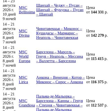
14 – 23
августа
Шанхай – Чеджу – Пусан –
MSC
Цена
2026 г.
Шанхай – Фукуока – Пусан
Bellissima
от
144 331
р.
10 дней
– Шанхай
9 ночей
14 – 21
августа
Чивитавеккья – Миконос –
MSC
Цена
2026 г.
Кушадасы – Мармарис –
Divina
от
142 279
р.
8 дней
Неаполь – Чивитавеккья
7 ночей
14 – 21
августа
MSC
Барселона – Марсель –
Цена
2026 г.
World
Генуя – Неаполь – Мессина
от
115 415
р.
8 дней
Europa
– Валлетта – Барселона
7 ночей
14 – 21
августа
MSC
Анкона – Венеция – Котор –
Цена
2026 г.
Lirica
Миконос – Сирос – Анкона
от
116 375
р.
8 дней
7 ночей
14 – 21
Пальма-де-Мальорка –
августа
MSC
Барселона – Канны – Генуя
Цена
2026 г.
Grandiosa
– Специя – Чивитавеккья –
от
112 537
р.
8 дней
Пальма-де-Мальорка