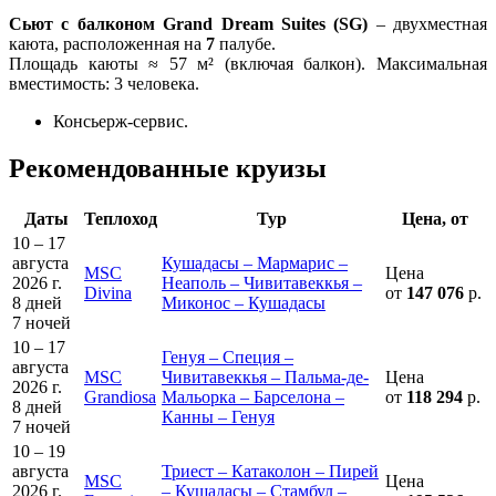
Сьют с балконом Grand Dream Suites (SG)
– двухместная
каюта, расположенная на
7
палубе.
Площадь каюты ≈ 57 м² (включая балкон). Максимальная
вместимость: 3 человека.
Консьерж-сервис.
Рекомендованные круизы
Даты
Теплоход
Тур
Цена, от
10 – 17
августа
Кушадасы – Мармарис –
MSC
Цена
2026 г.
Неаполь – Чивитавеккья –
Divina
от
147 076
р.
8 дней
Миконос – Кушадасы
7 ночей
10 – 17
Генуя – Специя –
августа
MSC
Чивитавеккья – Пальма-де-
Цена
2026 г.
Grandiosa
Мальорка – Барселона –
от
118 294
р.
8 дней
Канны – Генуя
7 ночей
10 – 19
августа
Триест – Катаколон – Пирей
MSC
Цена
2026 г.
– Кушадасы – Стамбул –