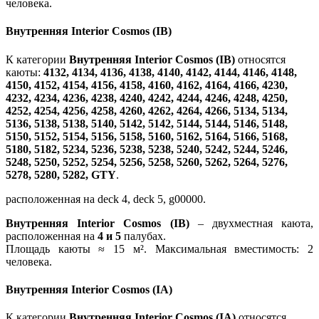
человека.
Внутренняя Interior Cosmos (IB)
К категории
Внутренняя Interior Cosmos (IB)
относятся
каюты:
4132, 4134, 4136, 4138, 4140, 4142, 4144, 4146, 4148,
4150, 4152, 4154, 4156, 4158, 4160, 4162, 4164, 4166, 4230,
4232, 4234, 4236, 4238, 4240, 4242, 4244, 4246, 4248, 4250,
4252, 4254, 4256, 4258, 4260, 4262, 4264, 4266, 5134, 5134,
5136, 5138, 5138, 5140, 5142, 5142, 5144, 5144, 5146, 5148,
5150, 5152, 5154, 5156, 5158, 5160, 5162, 5164, 5166, 5168,
5180, 5182, 5234, 5236, 5238, 5238, 5240, 5242, 5244, 5246,
5248, 5250, 5252, 5254, 5256, 5258, 5260, 5262, 5264, 5276,
5278, 5280, 5282, GTY
.
расположенная на deck 4, deck 5, g00000.
Внутренняя Interior Cosmos (IB)
– двухместная каюта,
расположенная на
4 и 5
палубах.
Площадь каюты ≈ 15 м². Максимальная вместимость: 2
человека.
Внутренняя Interior Cosmos (IA)
К категории
Внутренняя Interior Cosmos (IA)
относятся