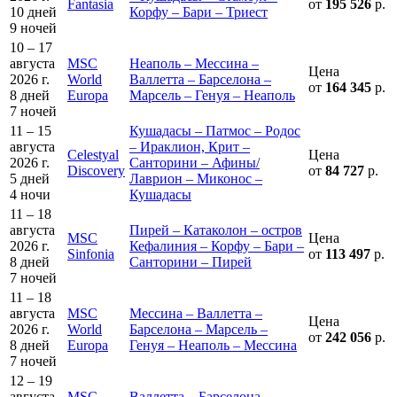
Fantasia
от
195 526
р.
10 дней
Корфу – Бари – Триест
9 ночей
10 – 17
августа
MSC
Неаполь – Мессина –
Цена
2026 г.
World
Валлетта – Барселона –
от
164 345
р.
8 дней
Europa
Марсель – Генуя – Неаполь
7 ночей
11 – 15
Кушадасы – Патмос – Родос
августа
– Ираклион, Крит –
Celestyal
Цена
2026 г.
Санторини – Афины/
Discovery
от
84 727
р.
5 дней
Лаврион – Миконос –
4 ночи
Кушадасы
11 – 18
августа
Пирей – Катаколон – остров
MSC
Цена
2026 г.
Кефалиния – Корфу – Бари –
Sinfonia
от
113 497
р.
8 дней
Санторини – Пирей
7 ночей
11 – 18
августа
MSC
Мессина – Валлетта –
Цена
2026 г.
World
Барселона – Марсель –
от
242 056
р.
8 дней
Europa
Генуя – Неаполь – Мессина
7 ночей
12 – 19
августа
MSC
Валлетта – Барселона –