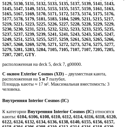
5129, 5130, 5131, 5132, 5133, 5135, 5137, 5139, 5141, 5143,
5145, 5147, 5149, 5151, 5153, 5155, 5157, 5159, 5161, 5163,
5165, 5167, 5169, 5170, 5171, 5172, 5173, 5174, 5175, 5176,
5177, 5178, 5179, 5181, 5183, 5184, 5209, 5211, 5215, 5217,
5219, 5221, 5223, 5225, 5226, 5227, 5228, 5228, 5229, 5229,
5230, 5230, 5231, 5231, 5232, 5232, 5233, 5233, 5235, 5235,
5237, 5237, 5239, 5239, 5241, 5241, 5243, 5243, 5245, 5247,
5249, 5251, 5253, 5255, 5257, 5259, 5261, 5263, 5265, 5266,
5267, 5268, 5269, 5270, 5271, 5272, 5273, 5274, 5275, 5277,
5279, 5281, 5283, 5284, 7105, 7105, 7107, 7107, 7205, 7205,
7207, 7207, GTY
.
расположенная на deck 5, deck 7, g00000.
С окном Exterior Cosmos (XD)
– двухместная каюта,
расположенная на
5 и
7
палубах.
Площадь каюты ≈ 17 м². Максимальная вместимость: 3
человека.
Внутренняя Interior Cosmos (IC)
К категории
Внутренняя Interior Cosmos (IC)
относятся
каюты:
6104, 6106, 6108, 6110, 6112, 6114, 6116, 6118, 6120,
6122, 6124, 6132, 6134, 6136, 6138, 6140, 6155, 6156, 6157,
6158, 6204, 6206, 6208, 6210, 6212, 6214, 6216, 6218, 6220,