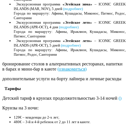
Экскурсионная программа
«Эгейская зима»
– ICONIC GREEK
ISLANDS (MAR, NOV), 5 дней
(подробнее)
Города по маршруту: Афины, Кушадасы, Миконос, Патмос, Родос,
Санторини
Экскурсионная программа
«Эгейское лето»
– ICONIC GREEK
ISLANDS (APR-OCT), 4 дня
(подробнее)
Города по маршруту: Афины, Ираклион, Кушадасы, Миконос,
Патмос, Санторини
Экскурсионная программа
«Эгейское лето»
– ICONIC GREEK
ISLANDS (APR-OCT), 5 дней
(подробнее)
Города по маршруту: Афины, Ираклион, Кушадасы, Миконос,
Патмос, Родос, Санторини
бронирование столов в альтернативных ресторанах, напитки
в барах и мини-бар в каюте
(
ознакомиться
)
дополнительные услуги на борту лайнера и личные расходы
Тарифы
Детский тариф в круизах продолжительностью 3-14 ночей
(
)
Круизы на 3 ночи:
129€ – младенцы до 2-х лет;
480€ – 3-й и 4-й ребенок от 2 до 11 лет в каюте.