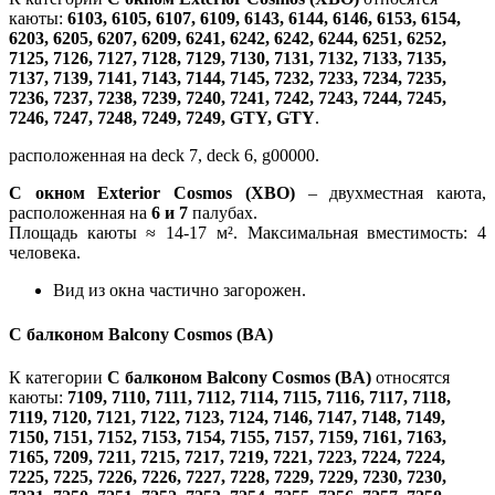
каюты:
6103, 6105, 6107, 6109, 6143, 6144, 6146, 6153, 6154,
6203, 6205, 6207, 6209, 6241, 6242, 6242, 6244, 6251, 6252,
7125, 7126, 7127, 7128, 7129, 7130, 7131, 7132, 7133, 7135,
7137, 7139, 7141, 7143, 7144, 7145, 7232, 7233, 7234, 7235,
7236, 7237, 7238, 7239, 7240, 7241, 7242, 7243, 7244, 7245,
7246, 7247, 7248, 7249, 7249, GTY, GTY
.
расположенная на deck 7, deck 6, g00000.
С окном Exterior Cosmos (XBO)
– двухместная каюта,
расположенная на
6 и
7
палубах.
Площадь каюты ≈ 14-17 м². Максимальная вместимость: 4
человека.
Вид из окна частично загорожен.
С балконом Balcony Cosmos (BA)
К категории
С балконом Balcony Cosmos (BA)
относятся
каюты:
7109, 7110, 7111, 7112, 7114, 7115, 7116, 7117, 7118,
7119, 7120, 7121, 7122, 7123, 7124, 7146, 7147, 7148, 7149,
7150, 7151, 7152, 7153, 7154, 7155, 7157, 7159, 7161, 7163,
7165, 7209, 7211, 7215, 7217, 7219, 7221, 7223, 7224, 7224,
7225, 7225, 7226, 7226, 7227, 7228, 7229, 7229, 7230, 7230,