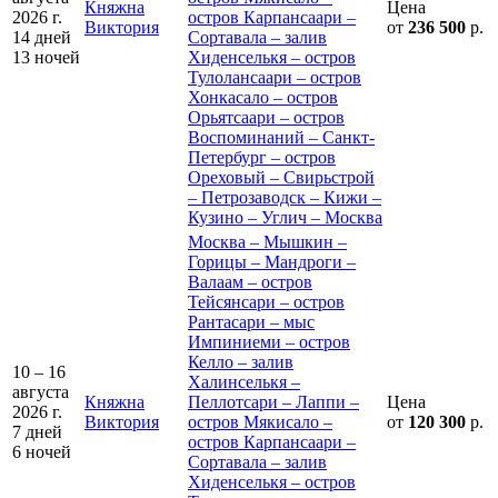
Княжна
Цена
2026 г.
остров Карпансаари –
Виктория
от
236 500
р.
14 дней
Сортавала – залив
13 ночей
Хиденселькя – остров
Тулолансаари – остров
Хонкасало – остров
Орьятсаари – остров
Воспоминаний – Санкт-
Петербург – остров
Ореховый – Свирьстрой
– Петрозаводск – Кижи –
Кузино – Углич – Москва
Москва – Мышкин –
Горицы – Мандроги –
Валаам – остров
Тейсянсари – остров
Рантасари – мыс
Импиниеми – остров
Келло – залив
10 – 16
Халинселькя –
августа
Княжна
Пеллотсари – Лаппи –
Цена
2026 г.
Виктория
остров Мякисало –
от
120 300
р.
7 дней
остров Карпансаари –
6 ночей
Сортавала – залив
Хиденселькя – остров