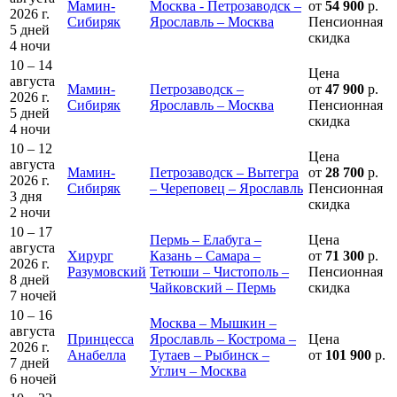
Мамин-
Москва - Петрозаводск –
от
54 900
р.
2026 г.
Сибиряк
Ярославль – Москва
Пенсионная
5 дней
скидка
4 ночи
10 – 14
Цена
августа
Мамин-
Петрозаводск –
от
47 900
р.
2026 г.
Сибиряк
Ярославль – Москва
Пенсионная
5 дней
скидка
4 ночи
10 – 12
Цена
августа
Мамин-
Петрозаводск – Вытегра
от
28 700
р.
2026 г.
Сибиряк
– Череповец – Ярославль
Пенсионная
3 дня
скидка
2 ночи
10 – 17
Пермь – Елабуга –
Цена
августа
Хирург
Казань – Самара –
от
71 300
р.
2026 г.
Разумовский
Тетюши – Чистополь –
Пенсионная
8 дней
Чайковский – Пермь
скидка
7 ночей
10 – 16
Москва – Мышкин –
августа
Принцесса
Ярославль – Кострома –
Цена
2026 г.
Анабелла
Тутаев – Рыбинск –
от
101 900
р.
7 дней
Углич – Москва
6 ночей