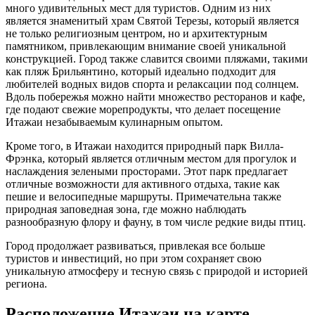
много удивительных мест для туристов. Одним из них
является знаменитый храм Святой Терезы, который является
не только религиозным центром, но и архитектурным
памятником, привлекающим внимание своей уникальной
конструкцией. Город также славится своими пляжами, такими
как пляж Брильянтино, который идеально подходит для
любителей водных видов спорта и релаксации под солнцем.
Вдоль побережья можно найти множество ресторанов и кафе,
где подают свежие морепродукты, что делает посещение
Итажаи незабываемым кулинарным опытом.
Кроме того, в Итажаи находится природный парк Вилла-
Фрэнка, который является отличным местом для прогулок и
наслаждения зелеными просторами. Этот парк предлагает
отличные возможности для активного отдыха, такие как
пешие и велосипедные маршруты. Примечательна также
природная заповедная зона, где можно наблюдать
разнообразную флору и фауну, в том числе редкие виды птиц.
Город продолжает развиваться, привлекая все больше
туристов и инвестиций, но при этом сохраняет свою
уникальную атмосферу и тесную связь с природой и историей
региона.
Расположение Итажаи на карте