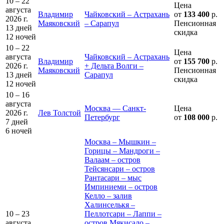
10 – 22
Цена
августа
Владимир
Чайковский – Астрахань
от
133 400
р.
2026 г.
Маяковский
– Сарапул
Пенсионная
13 дней
скидка
12 ночей
10 – 22
Цена
августа
Чайковский – Астрахань
Владимир
от
155 700
р.
2026 г.
+ Дельта Волги –
Маяковский
Пенсионная
13 дней
Сарапул
скидка
12 ночей
10 – 16
августа
Москва — Санкт-
Цена
2026 г.
Лев Толстой
Петербург
от
108 000
р.
7 дней
6 ночей
Москва – Мышкин –
Горицы – Мандроги –
Валаам – остров
Тейсянсари – остров
Рантасари – мыс
Импиниеми – остров
Келло – залив
Халинселькя –
10 – 23
Пеллотсари – Лаппи –
августа
остров Мякисало –